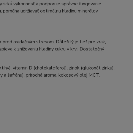
e fyzickú výkonnosť a podporuje správne fungovanie
u, pomáha udržiavať optimálnu hladinu minerálov
 pred oxidačným stresom. Dôležitý je tiež pre zrak,
spieva k znižovaniu hladiny cukru v krvi. Dostatočný
ktíny), vitamín D (cholekalciferol), zinok (glukonát zinku),
vky a šafránu), prírodná aróma, kokosový olej MCT,