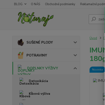
BLOG
O NÁS
Obchodné podmienky
Reklamačné podm
Úvod
SUŠENÉ PLODY
IMUN
POTRAVINY
180
DOPLNKY VÝŽIVY
Novinka
Detoxikácia
Kĺbová výživa