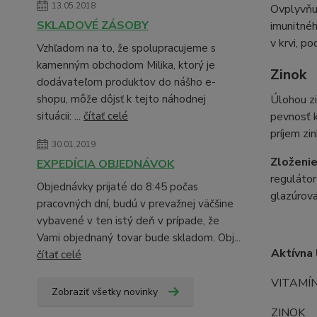
13.05.2018
Ovplyvňuj
SKLADOVÉ ZÁSOBY
imunitnéh
v krvi, p
Vzhľadom na to, že spolupracujeme s
kamenným obchodom Milika, ktorý je
Zinok
dodávateľom produktov do nášho e-
shopu, môže dôjsť k tejto náhodnej
Úlohou zi
situácii: ...
čítať celé
pevnosť k
príjem zi
30.01.2019
Zloženi
EXPEDÍCIA OBJEDNÁVOK
regulátor
Objednávky prijaté do 8:45 počas
glazúrova
pracovných dní, budú v prevažnej väčšine
vybavené v ten istý deň v prípade, že
Vami objednaný tovar bude skladom. Obj...
Aktívna 
čítať celé
VITAMÍ
Zobraziť všetky novinky
ZINOK