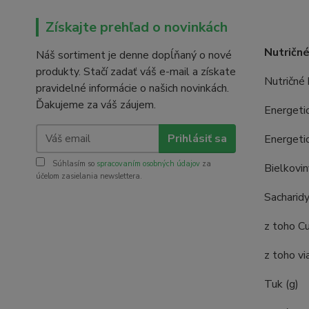
Získajte prehľad o novinkách
Nutričn
Náš sortiment je denne dopĺňaný o nové
produkty. Stačí zadať váš e-mail a získate
Nutričné 
pravidelné informácie o našich novinkách.
Ďakujeme za váš záujem.
Energetic
Prihlásiť sa
Energetic
Súhlasím so
spracovaním osobných údajov
za
Bielkovin
účelom zasielania newslettera.
Sacharidy
z toho Cu
z toho vi
Tuk (g)