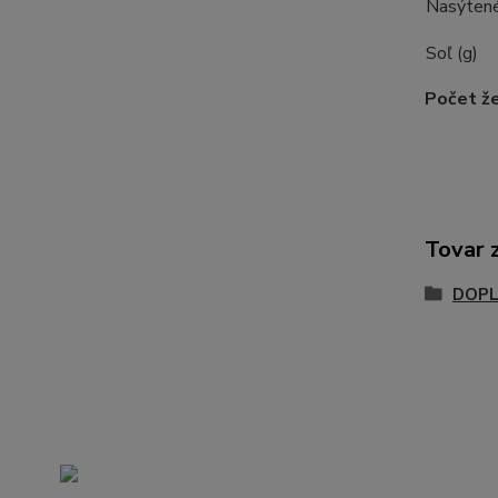
Nasýtené
Soľ (g)
Počet že
Tovar 
DOPL