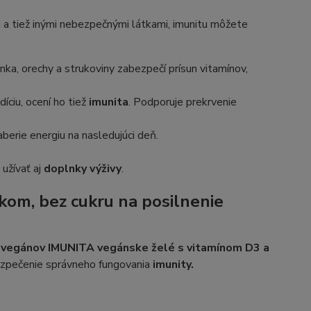
i a tiež inými nebezpečnými látkami, imunitu môžete
nka, orechy a strukoviny zabezpečí prísun vitamínov,
íciu, ocení ho tiež
imunita
. Podporuje prekrvenie
berie energiu na nasledujúci deň.
 užívať aj
doplnky výživy
.
om, bez cukru na posilnenie
e vegánov
IMUNITA vegánske želé s vitamínom D3 a
bezpečenie správneho fungovania
imunity.