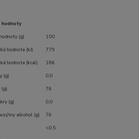
é hodnoty
hodnoty (g)
100
ká hodnota (kJ)
779
ká hodnota (kcal)
186
y (g)
0,0
 (g)
76
kry (g)
0,0
acsýtny alkohol (g)
76
<0,5