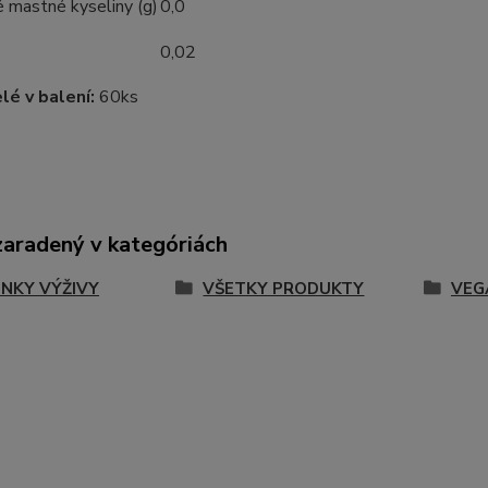
 mastné kyseliny (g)
0,0
0,02
lé v balení:
60ks
zaradený v kategóriách
NKY VÝŽIVY
VŠETKY PRODUKTY
VEG