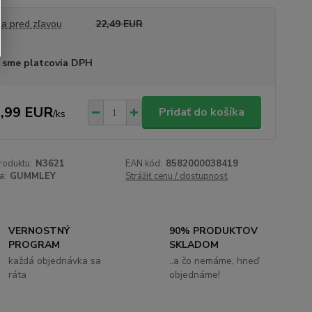
a pred zľavou
22,49 EUR
 sme platcovia DPH
,99 EUR
Pridať do košíka
/
ks
roduktu:
N3621
EAN kód:
8582000038419
a:
GUMMLEY
Strážiť cenu / dostupnosť
VERNOSTNÝ
90% PRODUKTOV
PROGRAM
SKLADOM
každá objednávka sa
..a čo nemáme, hneď
ráta
objednáme!