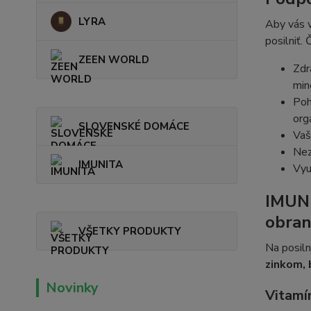
LYRA
Aby vás v
posilniť.
ZEEN WORLD
Zdr
min
Poh
org
SLOVENSKÉ DOMÁCE
Vaš
Nez
IMUNITA
Vyu
IMUNI
obran
VŠETKY PRODUKTY
Na posiln
zinkom, 
Novinky
Vitamí