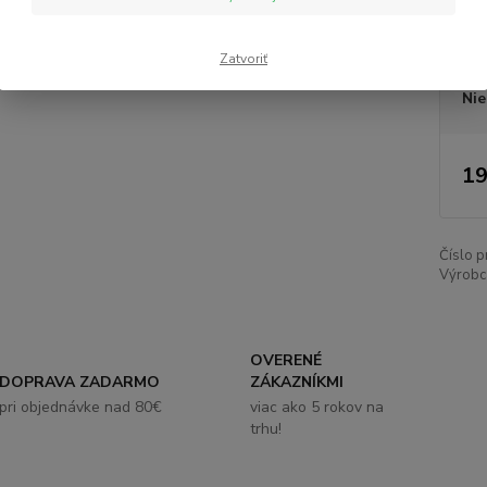
Cen
Zatvoriť
Nie
19
Číslo p
Výrobc
OVERENÉ
DOPRAVA ZADARMO
ZÁKAZNÍKMI
pri objednávke nad 80€
viac ako 5 rokov na
trhu!