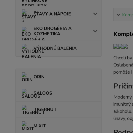
ŠŤAVY A NÁPOJE
Kompl
EKO DROGÉRIA A
Komple
KOZMETIKA
VÝHODNÉ BALENIA
Chceli by
Oslaben
pomôže
ORIN
Príči
SALOOS
Moderný 
imunitný 
TIGERNUT
alkoholu.
únavy, ob
MIXIT
Podpo