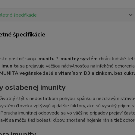
etné špecifikácie
tné špecifikácie
 ste posilniť svoju
imunitu
?
Imunitný systém
chráni ľudské te
á
imunita
sa prejavuje väčšou náchylnosťou na infekčné ochorenia
IMUNITA vegánske želé s vitamínom D3 a zinkom, bez cukru
ny oslabenej imunity
životný štýl s nedostatkom pohybu, spánku a nezdravým stravov
systém človeka vplývajú aj ďalšie faktory, ako sú vysoký príjem 
 Porucha imunitnej odpovede sa vo väčšine prípadov prejaví čast
javiť sa môžu tiež bolesti kĺbov, zhoršené hojenie rán a tiež ocho
ra imunity