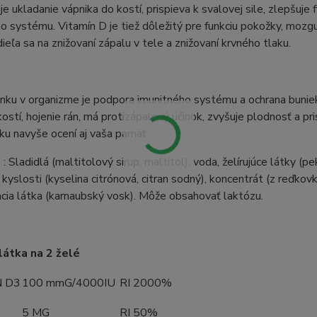
e ukladanie vápnika do kostí, prispieva k svalovej sile, zlepšuj
o systému. Vitamín D je tiež dôležitý pre funkciu pokožky, mozg
odieľa sa na znižovaní zápalu v tele a znižovaní krvného tlaku.
nku v organizme je podpora imunitného systému a ochrana buniek
ostí, hojenie rán, má protizápalový účinok, zvyšuje plodnosť a pri
nku navyše ocení aj vaša pamäť.
e
: Sladidlá (maltitolový sirup, maltitol), voda, želírujúce látky (pe
 kyslosti (kyselina citrónová, citran sodný), koncentrát (z reďko
cia látka (karnaubský vosk). Môže obsahovať laktózu.
látka na 2 želé
N D3
100 mmG/4000IU
RI 2000%
5 MG
RI 50%