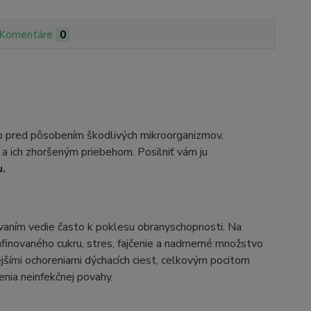
Komentáre
0
lo pred pôsobením škodlivých mikroorganizmov.
 a ich zhoršeným priebehom. Posilniť vám ju
.
aním vedie často k poklesu obranyschopnosti. Na
rafinovaného cukru, stres, fajčenie a nadmerné množstvo
ejšími ochoreniami dýchacích ciest, celkovým pocitom
renia neinfekčnej povahy.