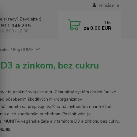
Prihlásenie
e si rady? Zavolajte :)
0
ks
 911 046 235
za
0,00 EUR
IA, 8:00 - 18:00)
z cukru 180g GUMMLEY
D3 a zinkom, bez cukru
by ste posilniť svoju imunitu ? Imunitný systém chráni ľudské
red pôsobením škodlivých mikroorganizmov.
ná imunita sa prejavuje väčšou náchylnosťou na infekčné
nia a ich zhoršeným priebehom. Posilniť vám ju
 IMUNITA vegánske želé s vitamínom D3 a zinkom, bez cukru.
 popis