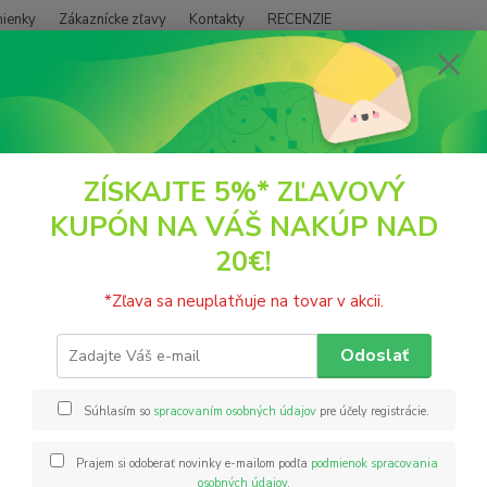
ienky
Zákaznícke zľavy
Kontakty
RECENZIE
Neviet
Hľadať
+421
(PO - P
DOPLNKY VÝŽIVY
IMUNITA vegánske želé s vitamínom D3 a zinkom, be
ZÍSKAJTE 5%* ZĽAVOVÝ
KUPÓN NA VÁŠ NAKÚP NAD
ITA vegánske želé s vitamínom 
20€!
g GUMMLEY
*Zľava sa neuplatňuje na tovar v akcii.
Chceli 
telo p
Odoslať
Oslabe
ochore
Súhlasím so
spracovaním osobných údajov
pre účely registrácie.
pomôže
...
celý
Prajem si odoberať novinky e-mailom podľa
podmienok spracovania
osobných údajov
.