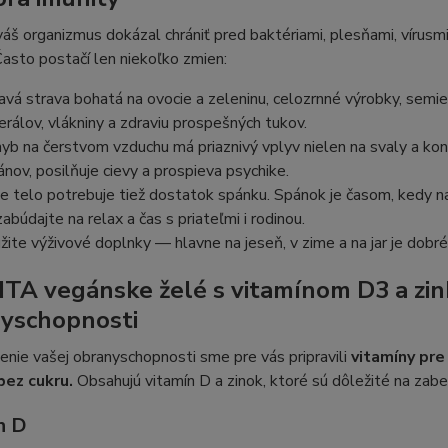
áš organizmus dokázal chrániť pred baktériami, plesňami, vírusm
 Často postačí len niekoľko zmien:
avá strava bohatá na ovocie a zeleninu, celozrnné výrobky, semie
erálov, vlákniny a zdraviu prospešných tukov.
yb na čerstvom vzduchu má priaznivý vplyv nielen na svaly a kond
ánov, posilňuje cievy a prospieva psychike.
e telo potrebuje tiež dostatok spánku. Spánok je časom, kedy na
abúdajte na relax a čas s priateľmi i rodinou.
žite výživové doplnky — hlavne na jeseň, v zime a na jar je dobré
TA vegánske želé s vitamínom D3 a zink
yschopnosti
enie vašej obranyschopnosti sme pre vás pripravili
vitamíny pr
bez cukru.
Obsahujú vitamín D a zinok, ktoré sú dôležité na za
n D