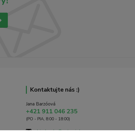
y!
Kontaktujte nás :)
Jana Barzóová
+421 911 046 235
(PO - PIA, 8:00 - 18:00)
objednavky@naturaj.sk