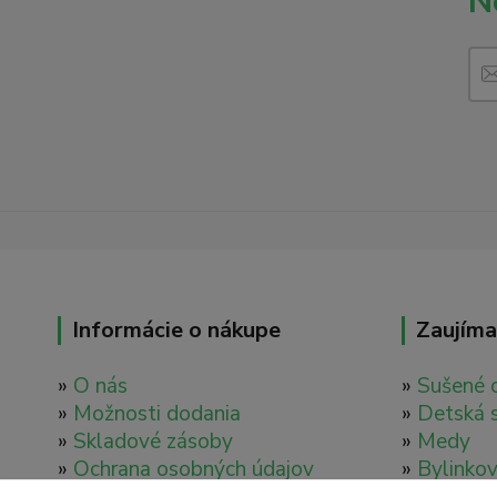
N
Informácie o nákupe
Zaujíma
»
O nás
»
Sušené 
»
Možnosti dodania
»
Detská 
»
Skladové zásoby
»
Medy
»
Ochrana osobných údajov
»
Bylinkov