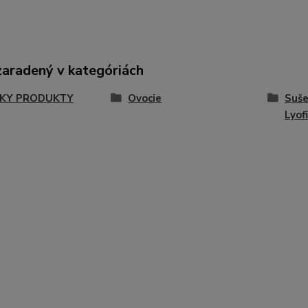
zaradený v kategóriách
KY PRODUKTY
Ovocie
Suše
Lyof