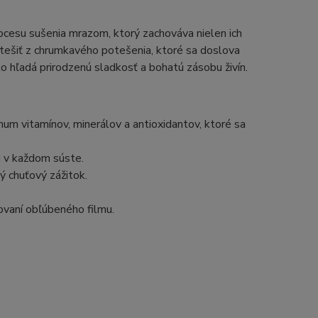
ocesu sušenia mrazom, ktorý zachováva nielen ich
e tešiť z chrumkavého potešenia, ktoré sa doslova
to hľadá prirodzenú sladkosť a bohatú zásobu živín.
m vitamínov, minerálov a antioxidantov, ktoré sa
i v každom súste.
 chuťový zážitok.
dovaní obľúbeného filmu.