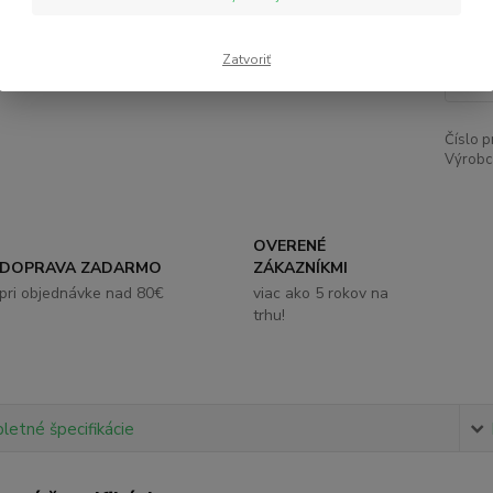
4,
Zatvoriť
Číslo p
Výrobc
OVERENÉ
DOPRAVA ZADARMO
ZÁKAZNÍKMI
pri objednávke nad 80€
viac ako 5 rokov na
trhu!
etné špecifikácie