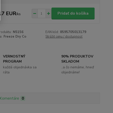
17 EUR
Pridať do košíka
/
ks
roduktu:
N5156
EAN kód:
8595705013179
a:
Freeze Dry Co
Strážiť cenu / dostupnosť
VERNOSTNÝ
90% PRODUKTOV
PROGRAM
SKLADOM
každá objednávka sa
..a čo nemáme, hneď
ráta
objednáme!
Komentáre
0