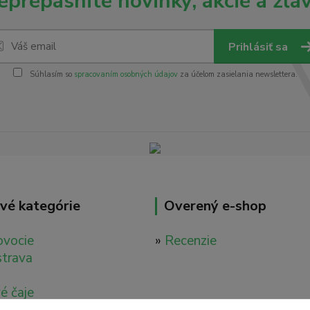
eprepásnite novinky, akcie a zľav
Prihlásiť sa
Súhlasím so
spracovaním osobných údajov
za účelom zasielania newslettera.
vé kategórie
Overený e-shop
ovocie
»
Recenzie
strava
é čaje