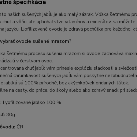
tné špecifikácie
to našich sušených jabĺk je ako malý zázrak. Vďaka šetrnému pr
u chuť a vôňu, ale aj bohatstvo vitamínov a minerálov, sa môžet
na jazyku. Liofilizované ovocie je zdravá pochúťka pre každého, k
 vybrať ovocie sušené mrazom?
ka šetrnému procesu sušenia mrazom si ovocie zachováva maximu
hádzajú v čerstvom ovocí.
centrovaná chuť jabĺk vám prinesie explóziu sladkosti a sviežost
inečná chrumkavosť sušených jabĺk vám poskytne nezabudnuteľný
e jablká sú 100% prírodné, bez akýchkoľvek pridaných látok.
álne na cesty, do práce, do školy alebo ako zdravý snack pri sle
e:
Lyofilizované jablko 100 %
sť:
30g
pôvodu:
ČR