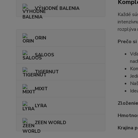
Komple
VÝHODNÉ BALENIA
Každé sús
intenzívn
rozplýva 
ORIN
Prečo si
Vďa
SALOOS
nac
Kon
TIGERNUT
Jed
Naš
MIXIT
Ide
Zloženi
LYRA
Hmotno
ZEEN WORLD
Krajina 