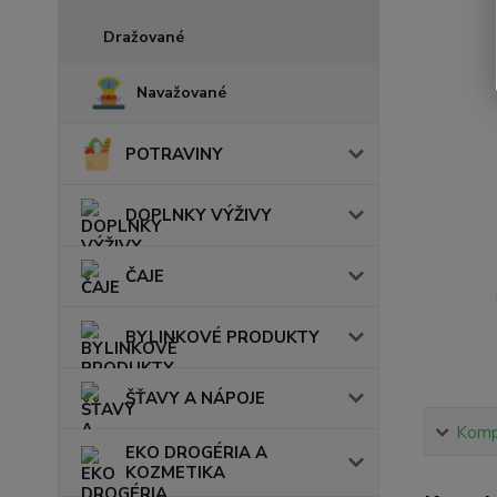
Dražované
Navažované
POTRAVINY
DOPLNKY VÝŽIVY
ČAJE
BYLINKOVÉ PRODUKTY
ŠŤAVY A NÁPOJE
Kompl
EKO DROGÉRIA A
KOZMETIKA