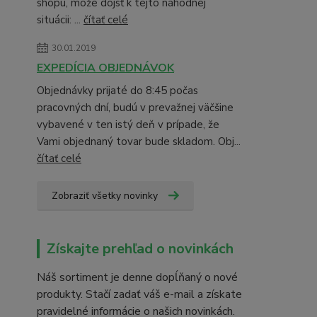
shopu, môže dôjsť k tejto náhodnej
situácii: ...
čítať celé
30.01.2019
EXPEDÍCIA OBJEDNÁVOK
Objednávky prijaté do 8:45 počas
pracovných dní, budú v prevažnej väčšine
vybavené v ten istý deň v prípade, že
Vami objednaný tovar bude skladom. Obj...
čítať celé
Zobraziť všetky novinky
Získajte prehľad o novinkách
Náš sortiment je denne dopĺňaný o nové
produkty. Stačí zadať váš e-mail a získate
pravidelné informácie o našich novinkách.