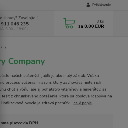
Prihlásenie
e si rady? Zavolajte :)
0
ks
 911 046 235
za
0,00 EUR
IA, 8:00 - 18:00)
pany
Dry Company
sústo našich sušených jabĺk je ako malý zázrak. Vďaka
mu procesu sušenia mrazom, ktorý zachováva nielen ich
ívnu chuť a vôňu, ale aj bohatstvo vitamínov a minerálov, sa
 tešiť z chrumkavého potešenia, ktoré sa doslova rozplýva na
 Liofilizované ovocie je zdravá pochúťk...
celý popis
 sme platcovia DPH