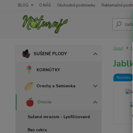
BLOG
O NÁS
Obchodné podmienky
Reklamačné podm
Úvod
SUŠENÉ PLODY
Jabl
KORNÚTKY
Novinka
Orechy a Semienka
Ovocie
Sušené mrazom - Lyofilizované
Bez cukru