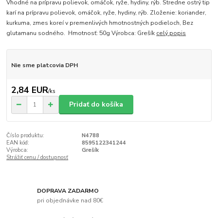
Vhodné na prípravu polievok, omáčok, ryže, hydiny, rýb. Stredne ostrý tip
karí na prípravu polievok, omáčok, ryže, hydiny, rýb. Zloženie: koriander,
kurkuma, zmes koreí v premenlivých hmotnostných podieloch, Bez
glutamanu sodného. Hmotnosť: 50g Výrobca: Grešík
celý popis
Nie sme platcovia DPH
2,84 EUR
/
ks
Pridať do košíka
Číslo produktu:
N4788
EAN kód:
8595122341244
Výrobca:
Grešík
Strážiť cenu / dostupnosť
DOPRAVA ZADARMO
pri objednávke nad 80€