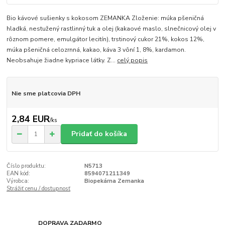
Bio kávové sušienky s kokosom ZEMANKA Zloženie: múka pšeničná
hladká, nestužený rastlinný tuk a olej (kakaové maslo, slnečnicový olej v
rôznom pomere, emulgátor lecitín), trstinový cukor 21%, kokos 12%,
múka pšeničná celozrnná, kakao, káva 3 vôní 1, 8%, kardamon.
Neobsahuje žiadne kypriace látky. Z...
celý popis
Nie sme platcovia DPH
2,84 EUR
/
ks
Pridať do košíka
Číslo produktu:
N5713
EAN kód:
8594071211349
Výrobca:
Biopekárna Zemanka
Strážiť cenu / dostupnosť
DOPRAVA ZADARMO