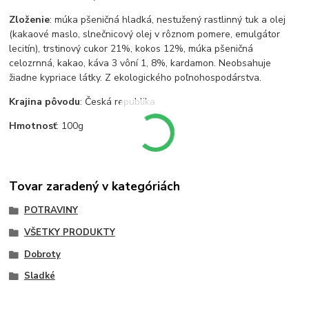
Zloženie
: múka pšeničná hladká, nestužený rastlinný tuk a olej
(kakaové maslo, slnečnicový olej v rôznom pomere, emulgátor
lecitín), trstinový cukor 21%, kokos 12%, múka pšeničná
celozrnná, kakao, káva 3 vôní 1, 8%, kardamon. Neobsahuje
žiadne kypriace látky. Z ekologického poľnohospodárstva.
Krajina
pôvodu
: Česká republika
Hmotnosť
: 100g
Tovar zaradený v kategóriách
POTRAVINY
VŠETKY PRODUKTY
Dobroty
Sladké