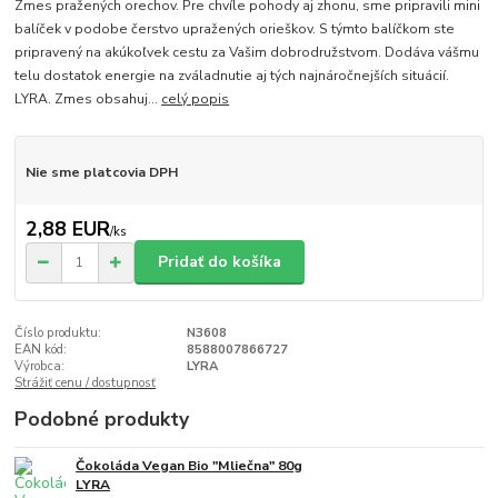
Zmes pražených orechov. Pre chvíle pohody aj zhonu, sme pripravili mini
balíček v podobe čerstvo upražených orieškov. S týmto balíčkom ste
pripravený na akúkoľvek cestu za Vašim dobrodružstvom. Dodáva vášmu
telu dostatok energie na zváladnutie aj tých najnáročnejších situácií.
LYRA. Zmes obsahuj...
celý popis
Nie sme platcovia DPH
2,88 EUR
/
ks
Pridať do košíka
Číslo produktu:
N3608
EAN kód:
8588007866727
Výrobca:
LYRA
Strážiť cenu / dostupnosť
Podobné produkty
Čokoláda Vegan Bio "Mliečna" 80g
LYRA