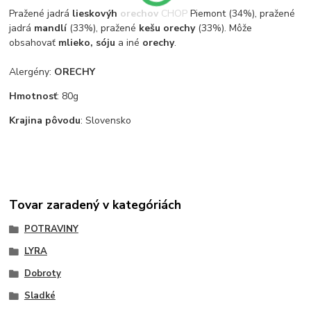
Pražené jadrá
lieskovýh orechov
CHOP Piemont (34%), pražené
jadrá
mandlí
(33%), pražené
kešu orechy
(33%). Môže
obsahovať
mlieko, sóju
a iné
orechy
.
Alergény:
ORECHY
Hmotnosť
: 80g
Krajina pôvodu
: Slovensko
Tovar zaradený v kategóriách
POTRAVINY
LYRA
Dobroty
Sladké