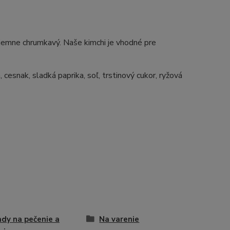
 jemne chrumkavý. Naše kimchi je vhodné pre
, cesnak, sladká paprika, soľ, trstinový cukor, ryžová
ady na pečenie a
Na varenie