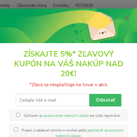
ienky
Zákaznícke zľavy
Kontakty
RECENZIE
Neviet
Hľadať
+421
(PO - P
POTRAVINY
Prísady na pečenie a varenie
Kimchi nepálivé - ferment
ZÍSKAJTE 5%* ZĽAVOVÝ
KUPÓN NA VÁŠ NAKÚP NAD
hi nepálivé - fermentovaný zele
20€!
UCHILLI
*Zľava sa neuplatňuje na tovar v akcii.
KIMCHI
kyslý 
Odoslať
vegáno
reďkev 
Súhlasím so
spracovaním osobných údajov
pre účely registrácie.
trstino
Prajem si odoberať novinky e-mailom podľa
podmienok spracovania
osobných údajov
.