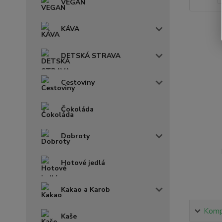
VEGAN
KÁVA
DETSKÁ STRAVA
Cestoviny
Čokoláda
Dobroty
Hotové jedlá
Kakao a Karob
Kompl
Kaše