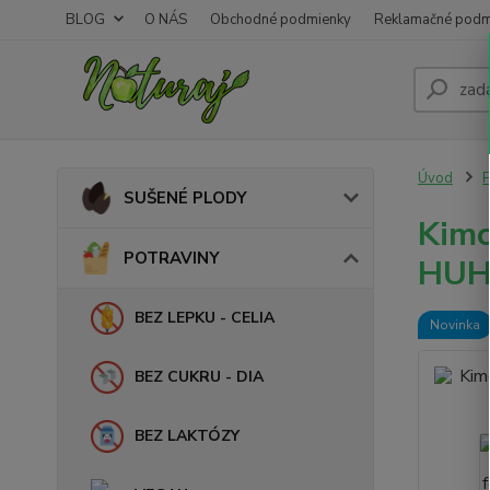
BLOG
O NÁS
Obchodné podmienky
Reklamačné podm
Úvod
SUŠENÉ PLODY
Kimc
POTRAVINY
HUH
BEZ LEPKU - CELIA
Novinka
BEZ CUKRU - DIA
BEZ LAKTÓZY