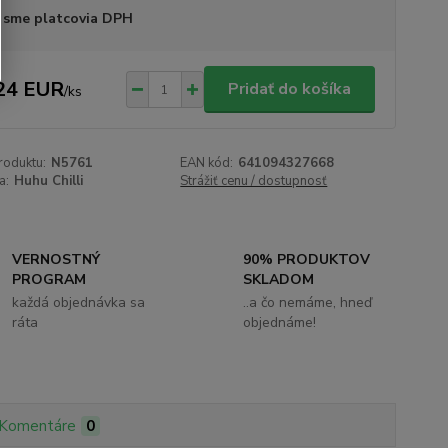
 sme platcovia DPH
24 EUR
Pridať do košíka
/
ks
roduktu:
N5761
EAN kód:
641094327668
a:
Huhu Chilli
Strážiť cenu / dostupnosť
VERNOSTNÝ
90% PRODUKTOV
PROGRAM
SKLADOM
každá objednávka sa
..a čo nemáme, hneď
ráta
objednáme!
Komentáre
0