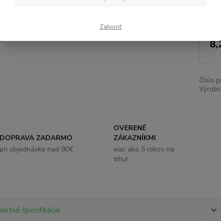
Nie
Zatvoriť
8,
Číslo p
Výrobc
OVERENÉ
DOPRAVA ZADARMO
ZÁKAZNÍKMI
pri objednávke nad 80€
viac ako 5 rokov na
trhu!
etné špecifikácie