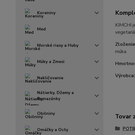
Komple
Koreniny
KIMCHI je
Med
vegetariá
Zloženi
Morské riasy a Huby
múka.
Múky a Zmesi
Hmotno
Výrobca
Nakličovanie
Nátierky, Džemy a
Pomazánky
Obilniny
Tovar 
POTR
Omáčky a Octy