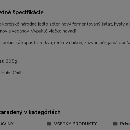
tné špecifikácie
 kórejské národné jedlo zeleninový fermentovaný šalát, kyslý a
nov a vegánov. Vypuklé viečko nevadí.
e:
pekinská kapusta, mrkva, reďkev daikon, zázvor, pór, jarná cibuľa
sť:
395g
:
Huhu Chilli
zaradený v kategóriách
AVINY
VŠETKY PRODUKTY
Prís