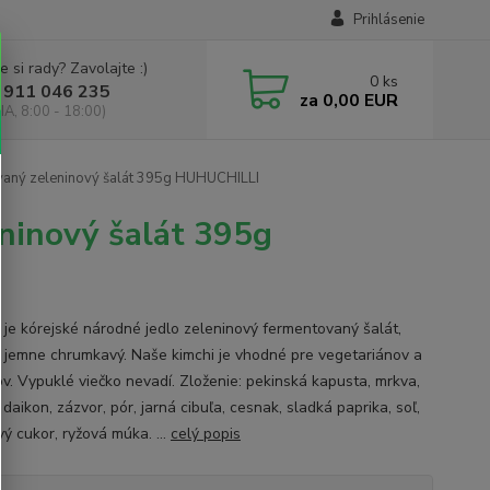
Prihlásenie
e si rady? Zavolajte :)
0
ks
 911 046 235
za
0,00 EUR
IA, 8:00 - 18:00)
ovaný zeleninový šalát 395g HUHUCHILLI
ninový šalát 395g
 je kórejské národné jedlo zeleninový fermentovaný šalát,
a jemne chrumkavý. Naše kimchi je vhodné pre vegetariánov a
v. Vypuklé viečko nevadí. Zloženie: pekinská kapusta, mrkva,
daikon, zázvor, pór, jarná cibuľa, cesnak, sladká paprika, soľ,
vý cukor, ryžová múka. ...
celý popis