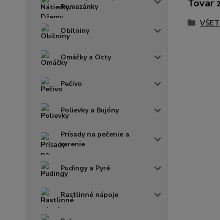
Tovar 
Pomazánky
VŠET
Obilniny
Omáčky a Octy
Pečivo
Polievky a Bujóny
Prísady na pečenie a
varenie
Pudingy a Pyré
Rastlinné nápoje