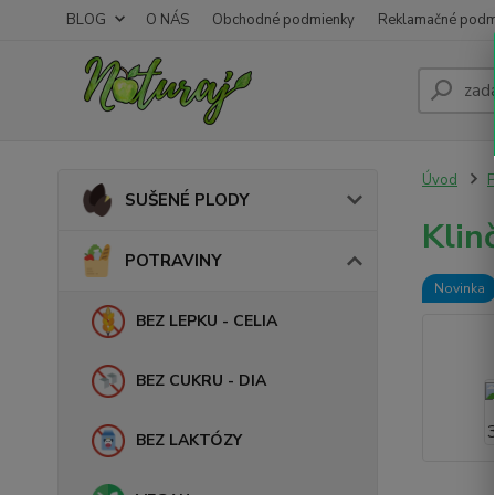
BLOG
O NÁS
Obchodné podmienky
Reklamačné podm
Úvod
SUŠENÉ PLODY
Klin
POTRAVINY
Novinka
BEZ LEPKU - CELIA
BEZ CUKRU - DIA
BEZ LAKTÓZY