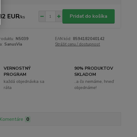
82 EUR
Pridať do košíka
/
ks
roduktu:
N5039
EAN kód:
8594182040142
a:
SanusVia
Strážiť cenu / dostupnosť
VERNOSTNÝ
90% PRODUKTOV
PROGRAM
SKLADOM
každá objednávka sa
..a čo nemáme, hneď
ráta
objednáme!
Komentáre
0