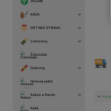
VEGAN
KÁVA
DETSKÁ STRAVA
Cestoviny
Čokoláda
Dobroty
Hotové jedlá
Kakao a Karob
Kompl
Kaše