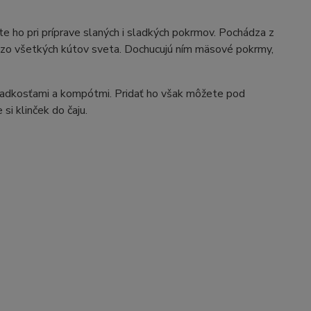
ete ho pri príprave slaných i sladkých pokrmov. Pochádza z
ári zo všetkých kútov sveta. Dochucujú ním mäsové pokrmy,
sladkosťami a kompótmi. Pridať ho však môžete pod
 si klinček do čaju.