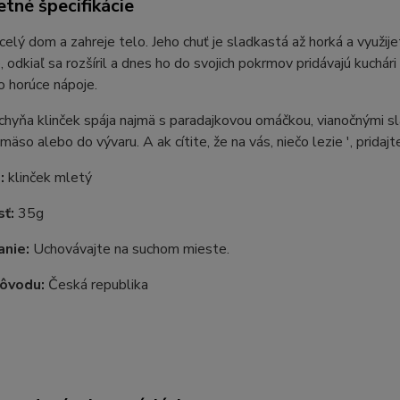
tné špecifikácie
celý dom a zahreje telo. Jeho chuť je sladkastá až horká a využij
, odkiaľ sa rozšíril a dnes ho do svojich pokrmov pridávajú kuch
o horúce nápoje.
chyňa klinček spája najmä s paradajkovou omáčkou, vianočnými 
äso alebo do vývaru. A ak cítite, že na vás, niečo lezie ', pridajte
e:
klinček mletý
ť:
35g
nie:
Uchovávajte na suchom mieste.
pôvodu:
Česká republika