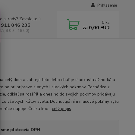
Prihlásenie
e si rady? Zavolajte :)
0
ks
 911 046 235
za
0,00 EUR
IA, 8:00 - 18:00)
ia celý dom a zahreje telo. Jeho chuť je sladkastá až horká a
ete ho pri príprave slaných i sladkých pokrmov. Pochádza z
ie, odkiaľ sa rozšíril a dnes ho do svojich pokrmov pridávajú
i zo všetkých kútov sveta. Dochucujú ním mäsové pokrmy, ryžu
horúce nápoje. Česká kuc...
celý popis
 sme platcovia DPH