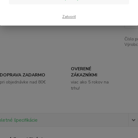
4,
Zatvoriť
Číslo p
Výrobc
OVERENÉ
DOPRAVA ZADARMO
ZÁKAZNÍKMI
pri objednávke nad 80€
viac ako 5 rokov na
trhu!
etné špecifikácie