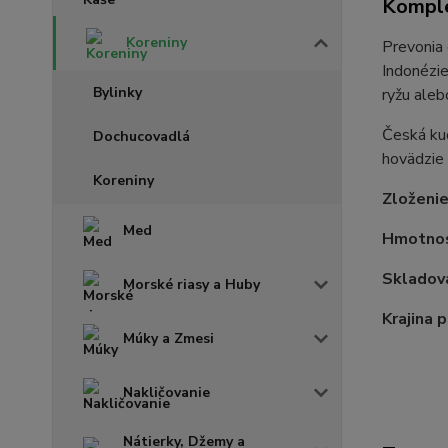
Komple
Koreniny
Prevonia 
Indonézie
Bylinky
ryžu aleb
Česká ku
Dochucovadlá
hovädzie m
Koreniny
Zloženi
Med
Hmotnos
Skladova
Morské riasy a Huby
Krajina 
Múky a Zmesi
Nakličovanie
Nátierky, Džemy a