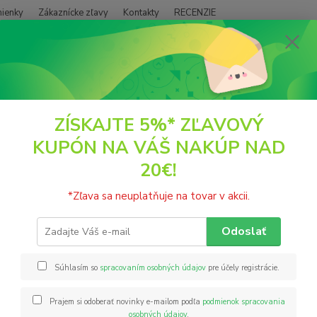
ienky
Zákaznícke zľavy
Kontakty
RECENZIE
Neviet
Hľadať
+421
(PO - P
POTRAVINY
Koreniny
Klinček mletý BIO 35g SanusVia
ZÍSKAJTE 5%* ZĽAVOVÝ
KUPÓN NA VÁŠ NAKÚP NAD
ček mletý BIO 35g SanusVia
20€!
Prevon
*Zľava sa neuplatňuje na tovar v akcii.
využij
Indonéz
Odoslať
kuchár
alebo 
Súhlasím so
spracovaním osobných údajov
pre účely registrácie.
Prajem si odoberať novinky e-mailom podľa
podmienok spracovania
Nie
osobných údajov
.