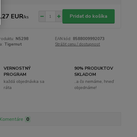
,27 EUR
Pridať do košíka
/
ks
roduktu:
N5298
EAN kód:
8588009992073
a:
Tigernut
Strážiť cenu / dostupnosť
VERNOSTNÝ
90% PRODUKTOV
PROGRAM
SKLADOM
každá objednávka sa
..a čo nemáme, hneď
ráta
objednáme!
Komentáre
0