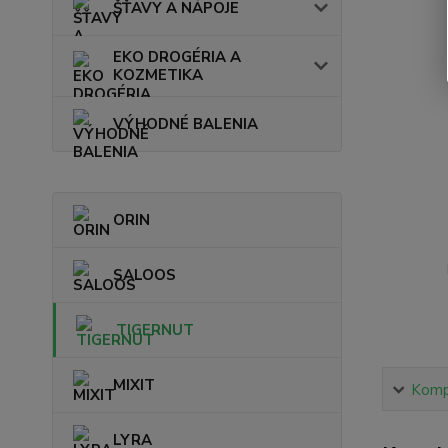
ŠŤAVY A NÁPOJE
EKO DROGÉRIA A
KOZMETIKA
VÝHODNÉ BALENIA
ORIN
SALOOS
TIGERNUT
MIXIT
Kompl
LYRA