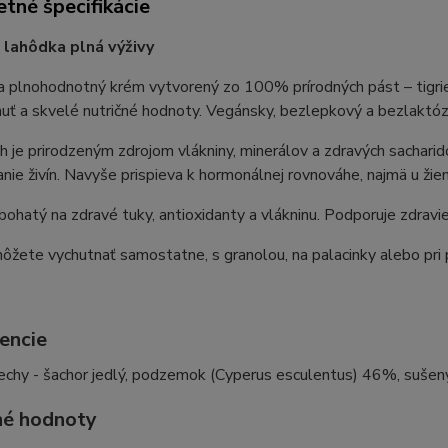
tné špecifikácie
 lahôdka plná výživy
a plnohodnotný krém vytvorený zo 100% prírodných pást – tigrie
uť a skvelé nutričné hodnoty. Vegánsky, bezlepkový a bezlaktóz
ch je prirodzeným zdrojom vlákniny, minerálov a zdravých sacharido
nie živín. Navyše prispieva k hormonálnej rovnováhe, najmä u ži
bohatý na zdravé tuky, antioxidanty a vlákninu. Podporuje zdravie
ôžete vychutnať samostatne, s granolou, na palacinky alebo pri 
encie
rechy - šachor jedlý, podzemok (Cyperus esculentus) 46%, suše
é ​​hodnoty