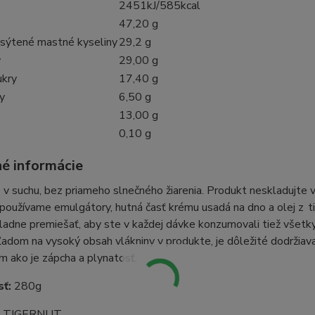
2451kJ/585kcal
47,20 g
asýtené mastné kyseliny
29,2 g
y
29,00 g
ukry
17,40 g
y
6,50 g
13,00 g
0,10 g
né informácie
 v suchu, bez priameho slnečného žiarenia. Produkt neskladujte 
oužívame emulgátory, hutná časť krému usadá na dno a olej z tig
adne premiešať, aby ste v každej dávke konzumovali tiež všetky 
ľadom na vysoký obsah vlákniny v produkte, je dôležité dodržiava
m ako je zápcha a plynatosť.
sť:
280g
:
TIGERNUT