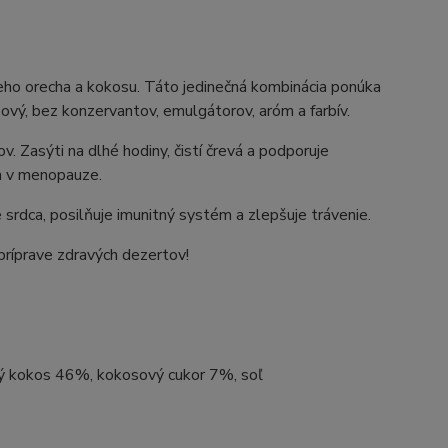
ho orecha a kokosu. Táto jedinečná kombinácia ponúka
ový, bez konzervantov, emulgátorov, aróm a farbív.
v. Zasýti na dlhé hodiny, čistí črevá a podporuje
en v menopauze.
 srdca, posilňuje imunitný systém a zlepšuje trávenie.
príprave zdravých dezertov!
ný kokos 46%, kokosový cukor 7%, soľ