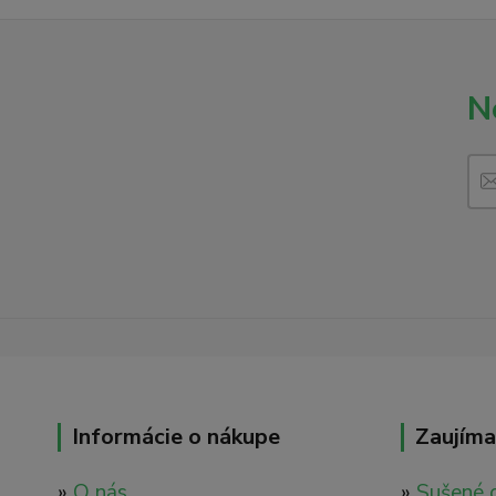
N
Informácie o nákupe
Zaujíma
»
O nás
»
Sušené 