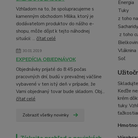
Energia
Vzhľadom na to, že spolupracujeme s
Tuky
kamenným obchodom Milika, ktorý je
z toho n
dodávateľom produktov do nášho e-
Sacharid
shopu, môže dôjsť k tejto náhodnej
z toho c
situácii: ...
čítať celé
Bielkovin
Vláknina
30.01.2019
Soľ
EXPEDÍCIA OBJEDNÁVOK
Objednávky prijaté do 8:45 počas
Užitoč
pracovných dní, budú v prevažnej väčšine
Skladujte
vybavené v ten istý deň v prípade, že
Keďže nep
Vami objednaný tovar bude skladom. Obj...
krém dôkl
čítať celé
tuky. Vzh
ťažkostia
Zobraziť všetky novinky
Hmotno
Výrobca