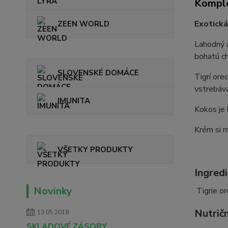
Komple
Exotická
ZEEN WORLD
Lahodný 
bohatú ch
SLOVENSKÉ DOMÁCE
Tigrí ore
vstrebáva
IMUNITA
Kokos je 
Krém si m
VŠETKY PRODUKTY
Ingredi
Novinky
Tigrie o
Nutričn
13.05.2018
SKLADOVÉ ZÁSOBY