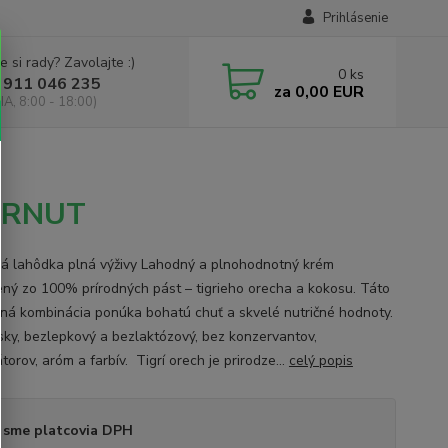
Prihlásenie
e si rady? Zavolajte :)
0
ks
 911 046 235
za
0,00 EUR
IA, 8:00 - 18:00)
GERNUT
ká lahôdka plná výživy Lahodný a plnohodnotný krém
ený zo 100% prírodných pást – tigrieho orecha a kokosu. Táto
čná kombinácia ponúka bohatú chuť a skvelé nutričné hodnoty.
ky, bezlepkový a bezlaktózový, bez konzervantov,
orov, aróm a farbív. Tigrí orech je prirodze...
celý popis
 sme platcovia DPH