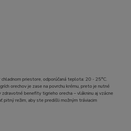
v chladnom priestore, odporúčaná teplota: 20 - 25°C.
rích orechov je zase na povrchu krému, preto je nutné
zdravotné benefity tigrieho orecha – vlákninu aj vzácne
ť pitný režim, aby ste predišli možným tráviacim