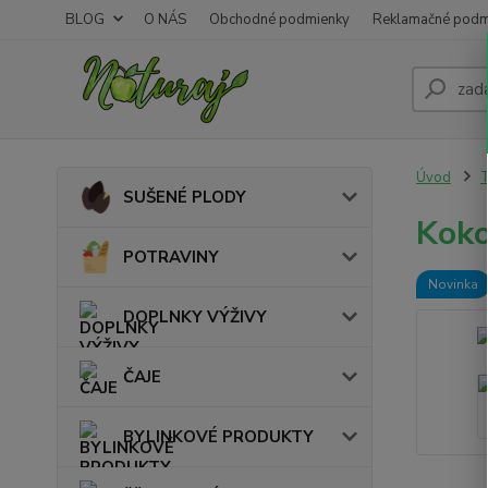
BLOG
O NÁS
Obchodné podmienky
Reklamačné podm
Úvod
SUŠENÉ PLODY
Koko
POTRAVINY
Novinka
DOPLNKY VÝŽIVY
ČAJE
BYLINKOVÉ PRODUKTY