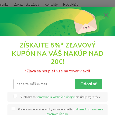
ienky
Zákaznícke zľavy
Kontakty
RECENZIE
Neviet
Hľadať
+421
(PO - P
TIGERNUT
Kokosový krém Bez cukru 280g TIGERNUT
ZÍSKAJTE 5%* ZĽAVOVÝ
KUPÓN NA VÁŠ NAKÚP NAD
sový krém Bez cukru 280g TI
20€!
Exotic
*Zľava sa neuplatňuje na tovar v akcii.
vytvor
jedine
Odoslať
Vegáns
emulgát
Súhlasím so
spracovaním osobných údajov
pre účely registrácie.
Prajem si odoberať novinky e-mailom podľa
podmienok spracovania
Nie
osobných údajov
.