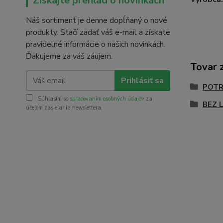
Získajte prehľad o novinkách
Náš sortiment je denne dopĺňaný o nové
produkty. Stačí zadať váš e-mail a získate
pravidelné informácie o našich novinkách.
Ďakujeme za váš záujem.
Tovar 
Prihlásiť sa
POTR
Súhlasím so
spracovaním osobných údajov
za
BEZ 
účelom zasielania newslettera.