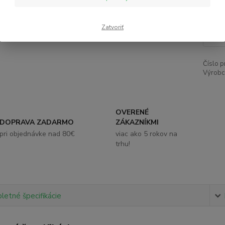
13
Zatvoriť
Číslo p
Výrobc
OVERENÉ
DOPRAVA ZADARMO
ZÁKAZNÍKMI
pri objednávke nad 80€
viac ako 5 rokov na
trhu!
etné špecifikácie