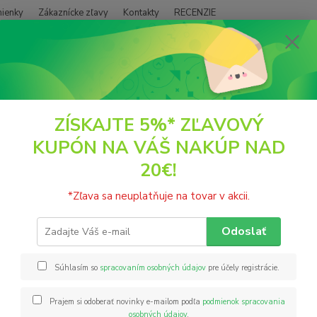
ienky
Zákaznícke zľavy
Kontakty
RECENZIE
Neviet
Hľadať
+421
(PO - P
ČAJE
Kolekcia ovocných čajov 5x4ns Grešík
ZÍSKAJTE 5%* ZĽAVOVÝ
KUPÓN NA VÁŠ NAKÚP NAD
kcia ovocných čajov 5x4ns Greší
20€!
Kolekc
*Zľava sa neuplatňuje na tovar v akcii.
ríbezl
leto a
Odoslať
osviežu
byliny 
Súhlasím so
spracovaním osobných údajov
pre účely registrácie.
Prajem si odoberať novinky e-mailom podľa
podmienok spracovania
Nie
osobných údajov
.