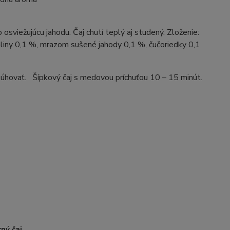
osviežujúcu jahodu. Čaj chutí teplý aj studený. Zloženie:
maliny 0,1 %, mrazom sušené jahody 0,1 %, čučoriedky 0,1
lúhovať. Šípkový čaj s medovou príchuťou 10 – 15 minút.
ný čaj