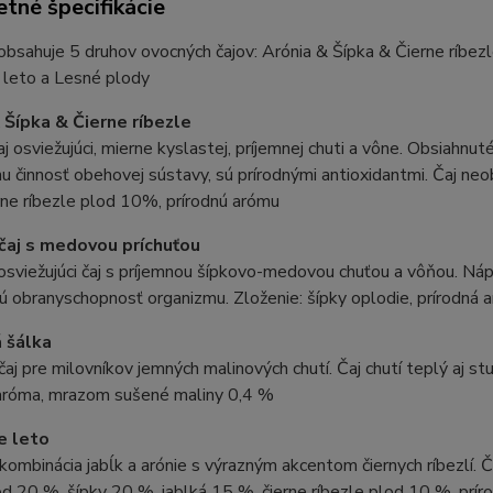
tné špecifikácie
obsahuje 5 druhov ovocných čajov: Arónia & Šípka & Čierne ríbezl
 leto a Lesné plody
 Šípka & Čierne ríbezle
j osviežujúci, mierne kyslastej, príjemnej chuti a vône. Obsiahn
u činnosť obehovej sústavy, sú prírodnými antioxidantmi. Čaj neo
ne ríbezle plod 10%, prírodnú arómu
čaj s medovou príchuťou
sviežujúci čaj s príjemnou šípkovo-medovou chuťou a vôňou. Nápo
ú obranyschopnosť organizmu. Zloženie: šípky oplodie, prírodná 
 šálka
čaj pre milovníkov jemných malinových chutí. Čaj chutí teplý aj stu
 aróma, mrazom sušené maliny 0,4 %
e leto
kombinácia jabĺk a arónie s výrazným akcentom čiernych ríbezlí. Čaj
od 20 %, šípky 20 %, jablká 15 %, čierne ríbezle plod 10 %, prí