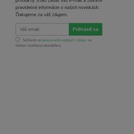
produkty. Stačí zadať váš e-mail a získate
pravidelné informácie o našich novinkách.
Ďakujeme za váš záujem.
Prihlásiť sa
Súhlasím so
spracovaním osobných údajov
za
účelom zasielania newslettera.