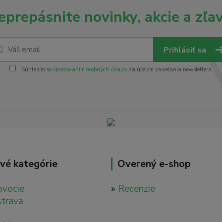
eprepásnite novinky, akcie a zľav
Prihlásiť sa
Súhlasím so
spracovaním osobných údajov
za účelom zasielania newslettera.
vé kategórie
Overený e-shop
ovocie
»
Recenzie
strava