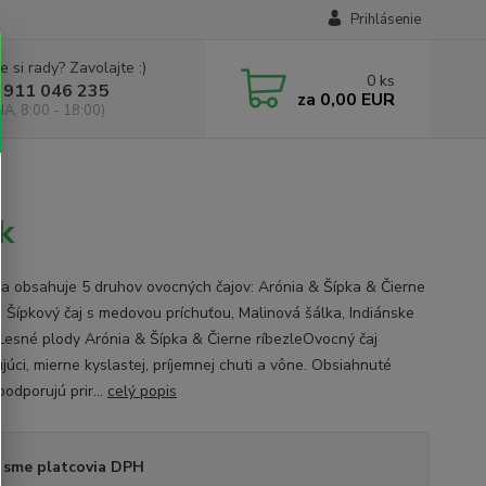
Prihlásenie
e si rady? Zavolajte :)
0
ks
 911 046 235
za
0,00 EUR
IA, 8:00 - 18:00)
k
ia obsahuje 5 druhov ovocných čajov: Arónia & Šípka & Čierne
e, Šípkový čaj s medovou príchuťou, Malinová šálka, Indiánske
 Lesné plody Arónia & Šípka & Čierne ríbezleOvocný čaj
júci, mierne kyslastej, príjemnej chuti a vône. Obsiahnuté
podporujú prir...
celý popis
 sme platcovia DPH