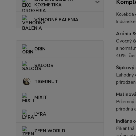
Komple
KOZMETIKA
Kolekcia 
VÝHODNÉ BALENIA
Indiánske
Arónia &
Ovocný ča
a normáln
ORIN
40%, čier
SALOOS
Šípkový 
Lahodný o
TIGERNUT
prirodzen
Malinová
MIXIT
Príjemný 
prírodná
LYRA
Indiánsk
Pikantná 
ZEEN WORLD
arónia pl