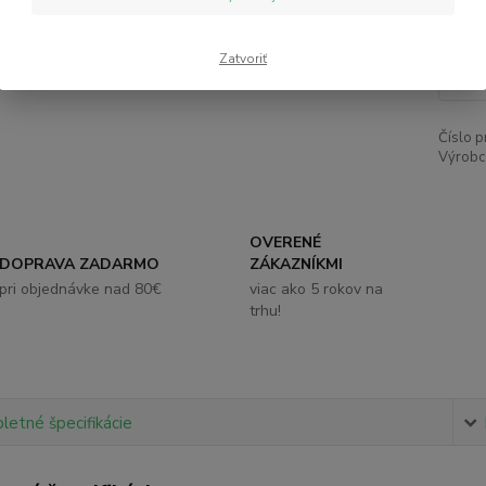
4,
Zatvoriť
Číslo p
Výrobc
OVERENÉ
DOPRAVA ZADARMO
ZÁKAZNÍKMI
pri objednávke nad 80€
viac ako 5 rokov na
trhu!
etné špecifikácie