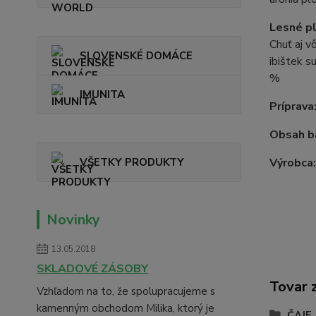
Lesné p
Chuť aj v
SLOVENSKÉ DOMÁCE
ibištek s
%
IMUNITA
Príprava
Obsah b
VŠETKY PRODUKTY
Výrobca
Novinky
13.05.2018
SKLADOVÉ ZÁSOBY
Tovar 
Vzhľadom na to, že spolupracujeme s
kamenným obchodom Milika, ktorý je
ČAJE