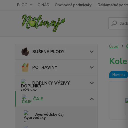
BLOG
O NÁS
Obchodné podmienky
Reklamačné podm
Úvod
SUŠENÉ PLODY
Kole
POTRAVINY
Novinka
DOPLNKY VÝŽIVY
ČAJE
Ayurvédsky čaj