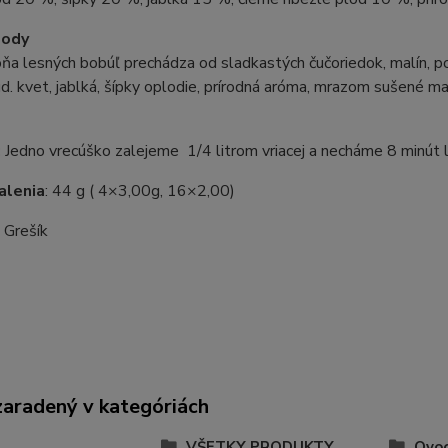
lody
ôňa lesných bobúľ prechádza od sladkastých čučoriedok, malín, po 
ud. kvet, jablká, šípky oplodie, prírodná aróma, mrazom sušené 
:
Jedno vrecúško zalejeme 1/4 litrom vriacej a necháme 8 minút 
alenia
: 44 g ( 4×3,00g, 16×2,00)
:
Grešík
zaradený v kategóriách
VŠETKY PRODUKTY
Ovoc