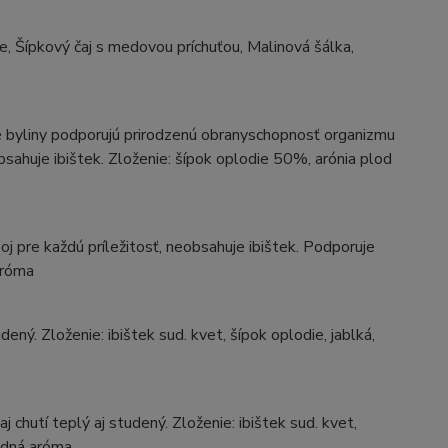
e, Šípkový čaj s medovou príchuťou, Malinová šálka,
uté byliny podporujú prirodzenú obranyschopnosť organizmu
bsahuje ibištek. Zloženie: šípok oplodie 50%, arónia plod
j pre každú príležitosť, neobsahuje ibištek. Podporuje
aróma
dený. Zloženie: ibištek sud. kvet, šípok oplodie, jablká,
 chutí teplý aj studený. Zloženie: ibištek sud. kvet,
rodná aróma