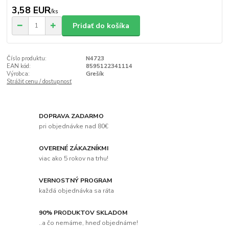
3,58 EUR
/
ks
Pridať do košíka
Číslo produktu:
N4723
EAN kód:
8595122341114
Výrobca:
Grešík
Strážiť cenu / dostupnosť
DOPRAVA ZADARMO
pri objednávke nad 80€
OVERENÉ ZÁKAZNÍKMI
viac ako 5 rokov na trhu!
VERNOSTNÝ PROGRAM
každá objednávka sa ráta
90% PRODUKTOV SKLADOM
..a čo nemáme, hneď objednáme!