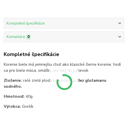
Kompletné špecifikácie
Komentáre
0
Kompletné špecifikácie
Korenie biele má jemnejšiu chuť ako klasické čierne korenie, hodí
sa pre biele mäsa, omáčky, ale tiež do polievok.
Zloženie:
celé zrelé plody korenovníka.
Bez glutamanu
sodného.
Hmotnosť:
40g
Výrobca:
Grešík