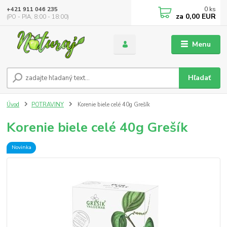
0
ks
+421 911 046 235
za
0,00 EUR
(PO - PIA, 8:00 - 18:00)
Menu
Hľadať
Úvod
POTRAVINY
Korenie biele celé 40g Grešík
Korenie biele celé 40g Grešík
Novinka