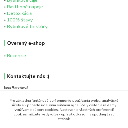
»
Bylinkové čaje
»
Rastlinné nápoje
»
Detoxikácia
»
100% štavy
»
Bylinkové tinktúry
Overený e-shop
»
Recenzie
Kontaktujte nás :)
Jana Barzóová
+421 911 046 235
(PO - PIA, 8:00 - 18:00)
Pre základnú funkčnosť, spríjemnenie používania webu, analytické
účely a v prípade udelenia súhlasu aj na účely cielenia reklamy
využívame súbory cookies. Nastavenie vlastných preferencií
objednavky@naturaj.sk
cookies môžete kedykoľvek upraviť odkazom v spodnej časti
stránok.