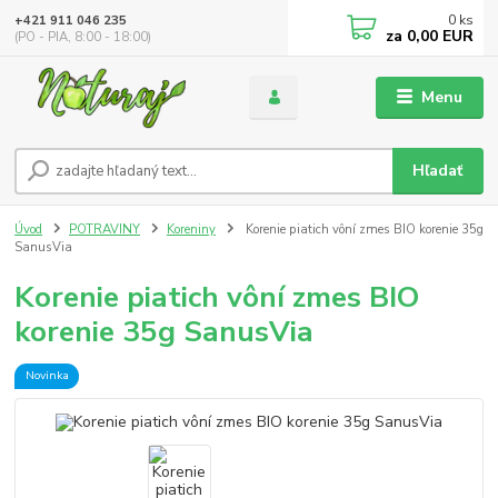
0
ks
+421 911 046 235
za
0,00 EUR
(PO - PIA, 8:00 - 18:00)
Menu
Hľadať
Úvod
POTRAVINY
Koreniny
Korenie piatich vôní zmes BIO korenie 35g
SanusVia
Korenie piatich vôní zmes BIO
korenie 35g SanusVia
Novinka