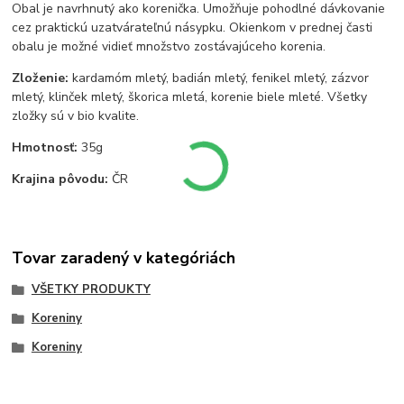
Obal je navrhnutý ako korenička. Umožňuje pohodlné dávkovanie
cez praktickú uzatvárateľnú násypku. Okienkom v prednej časti
obalu je možné vidieť množstvo zostávajúceho korenia.
Zloženie:
kardamóm mletý, badián mletý, fenikel mletý, zázvor
mletý, klinček mletý, škorica mletá, korenie biele mleté. Všetky
zložky sú v bio kvalite.
Hmotnosť:
35g
Krajina pôvodu:
ČR
Tovar zaradený v kategóriách
VŠETKY PRODUKTY
Koreniny
Koreniny