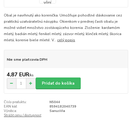
Obal je navrhnutý ako korenička. Umožňuje pohodlné dávkovanie cez
praktickú uzatvárateľnú násypku. Okienkom v prednej časti obalu je
možné vidieť množstvo zostávajúceho korenia. Zloženie: kardamóm
mletý, badián mletý, fenikel mletý, zázvor mletý, klinček mletý, škorica
mletá, korenie biele mleté. V...
celý popis
Nie sme platcovia DPH
4,87 EUR
/
ks
Pridať do košíka
Číslo produktu:
N5044
EAN kód:
8594182040739
Výrobca:
SanusVia
Strážiť cenu / dostupnosť