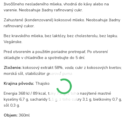
živočíšneho nesladeného mlieka, vhodná do kávy alebo na
varenie. Neobsahuje žiadny rafinovaný cukr.
Zahustené (kondenzované) kokosové mlieko. Neobsahuje žiadny
rafinovaný cukor.
Bez kravského mlieka, bez laktózy, bez cholesterolu, bez lepku.
Vegánske.
Pred otvorením a použitím poriadne pretrepať. Po otvorení
skladujte v chladničke a spotrebujte do 5 dní.
Zloženie:
kokosový extrakt 58%,
voda
, cukr z kokosových kvetov,
morská sôl, stabilizátor
guarová guma
.
Krajina pôvodu:
Thajsko.
Energia 368 kJ / 89 kcal, tuky 7,2 g, z toho nasýtené mastné
kyseliny 6,7 g, sacharidy 5,1 g, z toho cukry 3,1 g, bielkoviny 0,7 g,
sôl 0,3 g.
Objem:
360ml