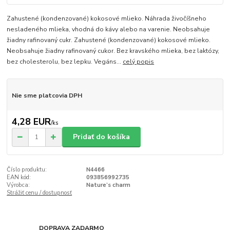
Zahustené (kondenzované) kokosové mlieko. Náhrada živočíšneho
nesladeného mlieka, vhodná do kávy alebo na varenie. Neobsahuje
žiadny rafinovaný cukr. Zahustené (kondenzované) kokosové mlieko.
Neobsahuje žiadny rafinovaný cukor. Bez kravského mlieka, bez laktózy,
bez cholesterolu, bez lepku. Vegáns...
celý popis
Nie sme platcovia DPH
4,28 EUR
/
ks
Pridať do košíka
Číslo produktu:
N4466
EAN kód:
093856992735
Výrobca:
Nature’s charm
Strážiť cenu / dostupnosť
DOPRAVA ZADARMO