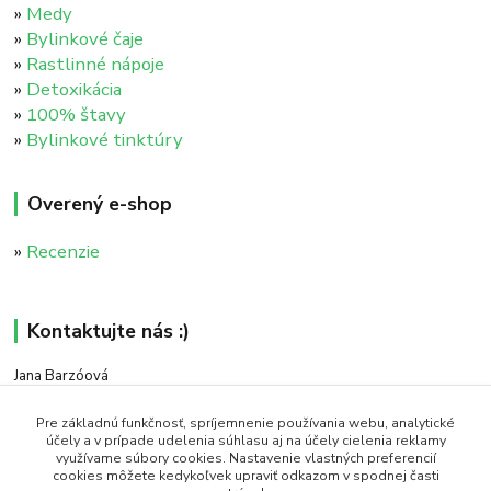
»
Medy
»
Bylinkové čaje
»
Rastlinné nápoje
»
Detoxikácia
»
100% štavy
»
Bylinkové tinktúry
Overený e-shop
»
Recenzie
Kontaktujte nás :)
Jana Barzóová
+421 911 046 235
(PO - PIA, 8:00 - 18:00)
Pre základnú funkčnosť, spríjemnenie používania webu, analytické
účely a v prípade udelenia súhlasu aj na účely cielenia reklamy
využívame súbory cookies. Nastavenie vlastných preferencií
objednavky@naturaj.sk
cookies môžete kedykoľvek upraviť odkazom v spodnej časti