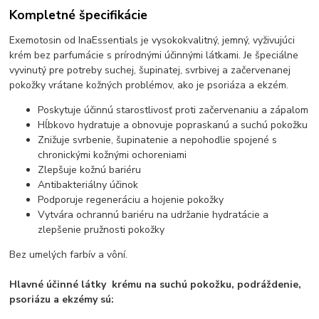
Kompletné špecifikácie
Exemotosin od InaEssentials je vysokokvalitný, jemný, vyživujúci
krém bez parfumácie s prírodnými účinnými látkami. Je špeciálne
vyvinutý pre potreby suchej, šupinatej, svrbivej a začervenanej
pokožky vrátane kožných problémov, ako je psoriáza a ekzém.
Poskytuje účinnú starostlivosť proti začervenaniu a zápalom
Hĺbkovo hydratuje a obnovuje popraskanú a suchú pokožku
Znižuje svrbenie, šupinatenie a nepohodlie spojené s
chronickými kožnými ochoreniami
Zlepšuje kožnú bariéru
Antibakteriálny účinok
Podporuje regeneráciu a hojenie pokožky
Vytvára ochrannú bariéru na udržanie hydratácie a
zlepšenie pružnosti pokožky
Bez umelých farbív a vôní.
Hlavné účinné látky krému na suchú pokožku, podráždenie,
psoriázu a ekzémy sú: