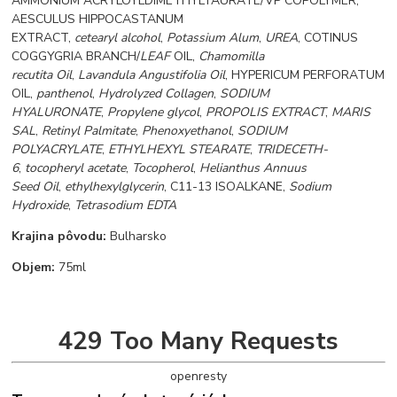
AMMONIUM ACRYLOYLDIMETHYLTAURATE/VP COPOLYMER,
AESCULUS HIPPOCASTANUM
EXTRACT,
cetearyl alcohol
,
Potassium Alum
,
UREA
, COTINUS
COGGYGRIA BRANCH/
LEAF
OIL,
Chamomilla
recutita Oil
,
Lavandula Angustifolia Oil
, HYPERICUM PERFORATUM
OIL,
panthenol
,
Hydrolyzed Collagen
,
SODIUM
HYALURONATE
,
Propylene glycol
,
PROPOLIS EXTRACT
,
MARIS
SAL
,
Retinyl Palmitate
,
Phenoxyethanol
,
SODIUM
POLYACRYLATE
,
ETHYLHEXYL STEARATE
,
TRIDECETH-
6
,
tocopheryl acetate
,
Tocopherol
,
Helianthus Annuus
Seed Oil
,
ethylhexylglycerin
, C11-13 ISOALKANE,
Sodium
Hydroxide
,
Tetrasodium EDTA
Krajina pôvodu:
Bulharsko
Objem:
75ml
429 Too Many Requests
openresty