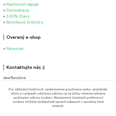
»
Rastlinné nápoje
»
Detoxikácia
»
100% štavy
»
Bylinkové tinktúry
Overený e-shop
»
Recenzie
Kontaktujte nás :)
Jana Barzóová
+421 911 046 235
(PO - PIA, 8:00 - 18:00)
Pre základnú funkčnosť, spríjemnenie používania webu, analytické
účely a v prípade udelenia súhlasu aj na účely cielenia reklamy
využívame súbory cookies. Nastavenie vlastných preferencií
objednavky@naturaj.sk
cookies môžete kedykoľvek upraviť odkazom v spodnej časti
stránok.