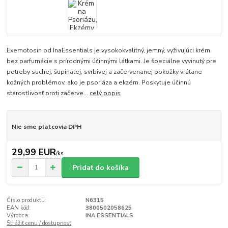
Exemotosin od InaEssentials je vysokokvalitný, jemný, vyživujúci krém
bez parfumácie s prírodnými účinnými látkami. Je špeciálne vyvinutý pre
potreby suchej, šupinatej, svrbivej a začervenanej pokožky vrátane
kožných problémov, ako je psoriáza a ekzém. Poskytuje účinnú
starostlivosť proti začerve...
celý popis
Nie sme platcovia DPH
29,99 EUR
/
ks
Pridať do košíka
Číslo produktu:
N6315
EAN kód:
3800502058625
Výrobca:
INA ESSENTIALS
Strážiť cenu / dostupnosť