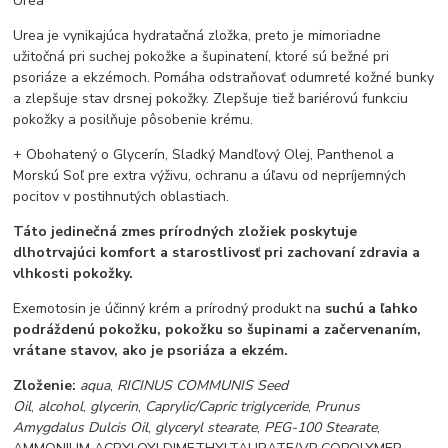
Urea
Urea je vynikajúca hydratačná zložka, preto je mimoriadne
užitočná pri suchej pokožke a šupinatení, ktoré sú bežné pri
psoriáze a ekzémoch. Pomáha odstraňovať odumreté kožné bunky
a zlepšuje stav drsnej pokožky. Zlepšuje tiež bariérovú funkciu
pokožky a posilňuje pôsobenie krému.
+ Obohatený o Glycerín, Sladký Mandľový Olej, Panthenol a
Morskú Soľ pre extra výživu, ochranu a úľavu od nepríjemných
pocitov v postihnutých oblastiach.
Táto jedinečná zmes prírodných zložiek poskytuje
dlhotrvajúci komfort a starostlivosť pri zachovaní zdravia a
vlhkosti pokožky.
Exemotosin je účinný krém a prírodný produkt na
suchú a ľahko
podráždenú pokožku, pokožku so šupinami a začervenaním,
vrátane stavov, ako je psoriáza a ekzém.
Zloženie:
aqua
,
RICINUS COMMUNIS Seed
Oil
,
alcohol
,
glycerin
,
Caprylic/Capric triglyceride
,
Prunus
Amygdalus Dulcis Oil
,
glyceryl stearate
,
PEG-100 Stearate
,