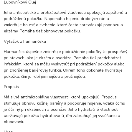
Ľubovníkový Olej
Jeho antiseptické a protizápalové vlastnosti upokojujú zapálenú a
podráždenú pokožku. Napomáha hojeniu drobných rán a
zmierňuje bolesť a svrbenie, ktoré často sprevádzajú psoriázu a
ekzémy. Pomáha tiež obnovovať pokožku.
Výťažok z harmančeka
Harmanček úspešne zmierňuje podráždenie pokožky. Je prospešný
pri stavoch, ako je ekzém a psoriáza. Pomáha tiež predchádzať
infekciám, ktoré sa môžu vyskytnúť pri podráždení pokožky alebo
pri zhoršenej bariérovej funkcii. Okrem toho dokonale hydratuje
pokožku, čím ju robí jemnejšou a pružnejšou.
Propolis
Má silné antimikrobiálne vlastnosti, ktoré upokojujú. Propolis
stimuluje obnovu kožnej bariéry a podporuje hojenie, vďaka čomu
je účinný pri ekzémoch a psoriáze. Jeho hydratačné vlastnosti
udržiavajú pokožku hydratovanú, čím zabraňujú jej vysúšaniu a
olupovaniu.