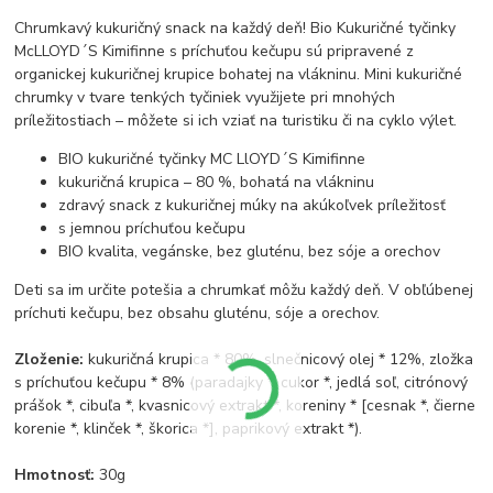
Chrumkavý kukuričný snack na každý deň! Bio Kukuričné tyčinky
McLLOYD´S Kimifinne s príchuťou kečupu sú pripravené z
organickej kukuričnej krupice bohatej na vlákninu. Mini kukuričné
chrumky v tvare tenkých tyčiniek využijete pri mnohých
príležitostiach – môžete si ich vziať na turistiku či na cyklo výlet.
BIO kukuričné tyčinky MC LlOYD´S Kimifinne
kukuričná krupica – 80 %, bohatá na vlákninu
zdravý snack z kukuričnej múky na akúkoľvek príležitosť
s jemnou príchuťou kečupu
BIO kvalita, vegánske, bez gluténu, bez sóje a orechov
Deti sa im určite potešia a chrumkať môžu každý deň. V obľúbenej
príchuti kečupu, bez obsahu gluténu, sóje a orechov.
Zloženie:
kukuričná krupica * 80%, slnečnicový olej * 12%, zložka
s príchuťou kečupu * 8% (paradajky *, cukor *, jedlá soľ, citrónový
prášok *, cibuľa *, kvasnicový extrakt *, koreniny * [cesnak *, čierne
korenie *, klinček *, škorica *], paprikový extrakt *).
Hmotnosť:
30g