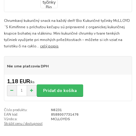
Chrumkavý kukuričný snack na každý deň! Bio Kukuričné tyčinky McLLOYD
´S Kimifinne s príchuťou kečupu sú pripravené z organickej kukuričnej
krupice bohatej na vlákninu. Mini kukuričné chrumky v tvare tenkých
tyčiniek využijete pri mnohých príležitostiach – môžete si ich vziať na
turistiku či na cyklo...
celý popis
Nie sme platcovia DPH
1,18 EUR
/
ks
Pridať do košíka
Číslo produktu:
N6231
EAN kód:
8588007731476
Výrobca:
MCLLOYDS
Strážiť cenu / dostupnosť