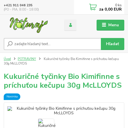
0
ks
+421 911 046 235
za
0,00 EUR
(PO - PIA, 8:00 - 18:00)
Menu
Hľadať
Úvod
POTRAVINY
Kukuričné tyčinky Bio Kimifinne s príchuťou kečupu
30g McLLOYDS
Kukuričné tyčinky Bio Kimifinne s
príchuťou kečupu 30g McLLOYDS
Novinka