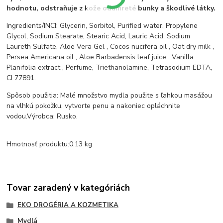
hodnotu, odstraňuje z kože odumreté bunky a škodlivé látky.
Ingredients/INCI: Glycerin, Sorbitol, Purified water, Propylene
Glycol, Sodium Stearate, Stearic Acid, Lauric Acid, Sodium
Laureth Sulfate, Aloe Vera Gel , Cocos nucifera oil , Oat dry milk ,
Persea Americana oil , Aloe Barbadensis leaf juice , Vanilla
Planifolia extract , Perfume, Triethanolamine, Tetrasodium EDTA,
CI 77891.
Spôsob použitia: Malé množstvo mydla použite s ľahkou masážou
na vlhkú pokožku, vytvorte penu a nakoniec opláchnite
vodou.Výrobca: Rusko.
Hmotnosť produktu:0.13 kg
Tovar zaradený v kategóriách
EKO DROGÉRIA A KOZMETIKA
Mydlá