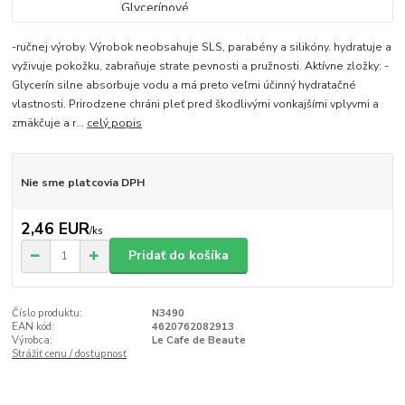
-ručnej výroby. Výrobok neobsahuje SLS, parabény a silikóny. hydratuje a
vyživuje pokožku, zabraňuje strate pevnosti a pružnosti. Aktívne zložky: -
Glycerín silne absorbuje vodu a má preto veľmi účinný hydratačné
vlastnosti. Prirodzene chráni pleť pred škodlivými vonkajšími vplyvmi a
zmäkčuje a r...
celý popis
Nie sme platcovia DPH
2,46 EUR
/
ks
Pridať do košíka
Číslo produktu:
N3490
EAN kód:
4620762082913
Výrobca:
Le Cafe de Beaute
Strážiť cenu / dostupnosť