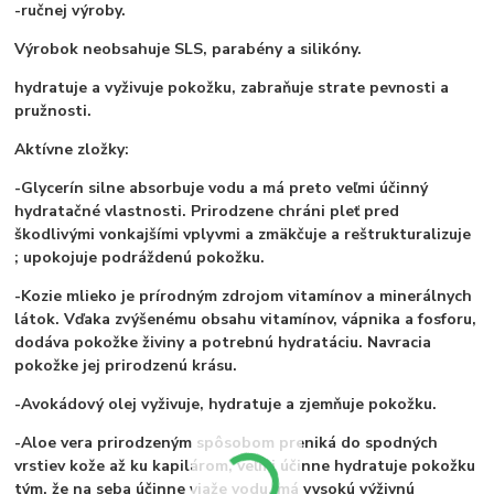
-ručnej výroby.
Výrobok neobsahuje SLS, parabény a silikóny.
hydratuje a vyživuje pokožku, zabraňuje strate pevnosti a
pružnosti.
Aktívne zložky:
-Glycerín silne absorbuje vodu a má preto veľmi účinný
hydratačné vlastnosti. Prirodzene chráni pleť pred
škodlivými vonkajšími vplyvmi a zmäkčuje a reštrukturalizuje
; upokojuje podráždenú pokožku.
-Kozie mlieko je prírodným zdrojom vitamínov a minerálnych
látok. Vďaka zvýšenému obsahu vitamínov, vápnika a fosforu,
dodáva pokožke živiny a potrebnú hydratáciu. Navracia
pokožke jej prirodzenú krásu.
-Avokádový olej vyživuje, hydratuje a zjemňuje pokožku.
-Aloe vera prirodzeným spôsobom preniká do spodných
vrstiev kože až ku kapilárom, veľmi účinne hydratuje pokožku
tým, že na seba účinne viaže vodu, má vysokú výživnú