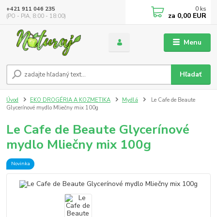
0
ks
+421 911 046 235
za
0,00 EUR
(PO - PIA, 8:00 - 18:00)
Menu
Hľadať
Úvod
EKO DROGÉRIA A KOZMETIKA
Mydlá
Le Cafe de Beaute
Glycerínové mydlo Mliečny mix 100g
Le Cafe de Beaute Glycerínové
mydlo Mliečny mix 100g
Novinka