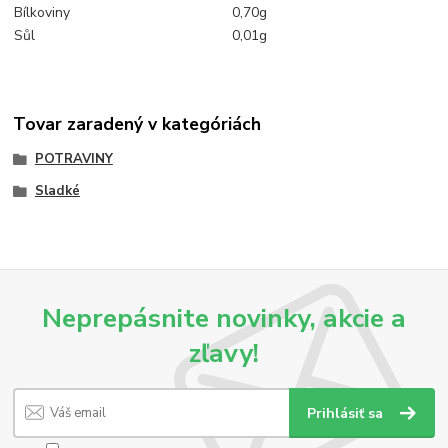
Bílkoviny
0,70g
Sůl
0,01g
Tovar zaradený v kategóriách
POTRAVINY
Sladké
Neprepásnite novinky, akcie a
zľavy!
Prihlásiť sa