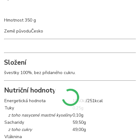
Hmotnost
350 g
Země původu
Česko
Složení
švestky 100%, bez přidaného cukru.
Nutriční hodnoty
Energetická hodnota
1050kJ/251kcal
Tuky
0,25g
z toho nasycené mastné kyseliny
0,10g
Sacharidy
59,50g
z toho cukry
49,00g
Vláknina