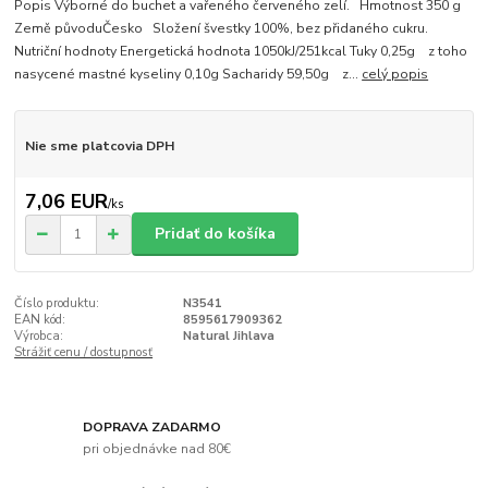
Popis Výborné do buchet a vařeného červeného zelí. Hmotnost 350 g
Země původuČesko Složení švestky 100%, bez přidaného cukru.
Nutriční hodnoty Energetická hodnota 1050kJ/251kcal Tuky 0,25g z toho
nasycené mastné kyseliny 0,10g Sacharidy 59,50g z...
celý popis
Nie sme platcovia DPH
7,06 EUR
/
ks
Pridať do košíka
Číslo produktu:
N3541
EAN kód:
8595617909362
Výrobca:
Natural Jihlava
Strážiť cenu / dostupnosť
DOPRAVA ZADARMO
pri objednávke nad 80€