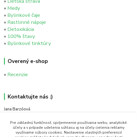
»
Detská strava
»
Medy
»
Bylinkové čaje
»
Rastlinné nápoje
»
Detoxikácia
»
100% štavy
»
Bylinkové tinktúry
Overený e-shop
»
Recenzie
Kontaktujte nás :)
Jana Barzóová
+421 911 046 235
(PO - PIA, 8:00 - 18:00)
Pre základnú funkčnosť, spríjemnenie používania webu, analytické
účely a v prípade udelenia súhlasu aj na účely cielenia reklamy
využívame súbory cookies. Nastavenie vlastných preferencií
objednavky@naturaj.sk