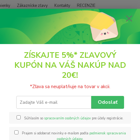
ienky
Zákaznícke zľavy
Kontakty
RECENZIE
Neviet
Hľadať
+421
(PO - P
DOPLNKY VÝŽIVY
Lipozomálny zinok 60 kapsúl Health Link
ZÍSKAJTE 5%* ZĽAVOVÝ
KUPÓN NA VÁŠ NAKÚP NAD
zomálny zinok 60 kapsúl Health
20€!
Lipozó
*Zľava sa neuplatňuje na tovar v akcii.
Lipozo
gulička
Odoslať
štrukt
oxidáci
Súhlasím so
spracovaním osobných údajov
pre účely registrácie.
Prajem si odoberať novinky e-mailom podľa
podmienok spracovania
Nie
osobných údajov
.