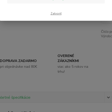
18
Zatvoriť
Číslo p
Výrobc
OVERENÉ
DOPRAVA ZADARMO
ZÁKAZNÍKMI
pri objednávke nad 80€
viac ako 5 rokov na
trhu!
etné špecifikácie