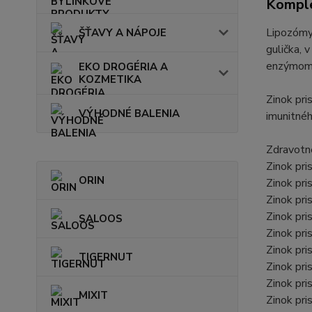
Komple
Lipozómy 
ŠŤAVY A NÁPOJE
gulička, 
enzýmom, 
EKO DROGÉRIA A
KOZMETIKA
Zinok pri
VÝHODNÉ BALENIA
imunitné
Zdravotn
Zinok pri
ORIN
Zinok pri
Zinok pri
Zinok pri
SALOOS
Zinok pri
Zinok pri
TIGERNUT
Zinok pr
Zinok pr
MIXIT
Zinok pri