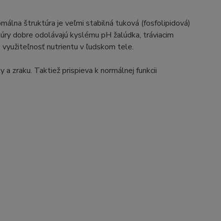
álna štruktúra je veľmi stabilná tuková (fosfolipidová)
ktúry dobre odolávajú kyslému pH žalúdka, tráviacim
využiteľnosť nutrientu v ľudskom tele.
 a zraku. Taktiež prispieva k normálnej funkcii