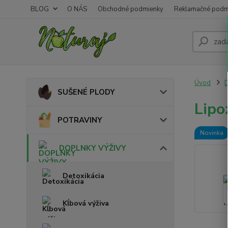
BLOG
O NÁS
Obchodné podmienky
Reklamačné podm
Úvod
SUŠENÉ PLODY
Lipo
POTRAVINY
Novinka
DOPLNKY VÝŽIVY
Detoxikácia
Kĺbová výživa