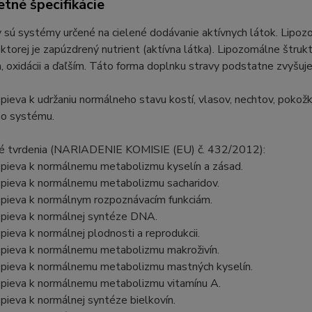
tné špecifikácie
sú systémy určené na cielené dodávanie aktívnych látok. Lipozom
v ktorej je zapúzdrený nutrient (aktívna látka). Lipozomálne štru
oxidácii a ďaľším. Táto forma doplnku stravy podstatne zvyšuje 
spieva k udržaniu normálneho stavu kostí, vlasov, nechtov, pokožky
ho systému.
é tvrdenia (NARIADENIE KOMISIE (EU) č. 432/2012):
spieva k normálnemu metabolizmu kyselín a zásad.
spieva k normálnemu metabolizmu sacharidov.
spieva k normálnym rozpoznávacím funkciám.
spieva k normálnej syntéze DNA.
spieva k normálnej plodnosti a reprodukcii.
spieva k normálnemu metabolizmu makroživín.
ispieva k normálnemu metabolizmu mastných kyselín.
ispieva k normálnemu metabolizmu vitamínu A.
spieva k normálnej syntéze bielkovín.