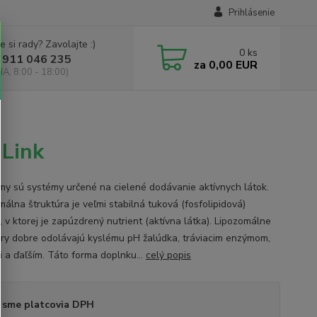
Prihlásenie
e si rady? Zavolajte :)
0
ks
 911 046 235
za
0,00 EUR
IA, 8:00 - 18:00)
 Link
my sú systémy určené na cielené dodávanie aktívnych látok.
málna štruktúra je veľmi stabilná tuková (fosfolipidová)
, v ktorej je zapúzdrený nutrient (aktívna látka). Lipozomálne
úry dobre odolávajú kyslému pH žalúdka, tráviacim enzýmom,
i a ďaľším. Táto forma doplnku...
celý popis
 sme platcovia DPH