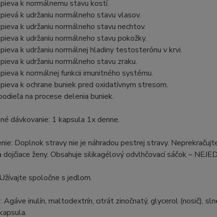
spieva k normálnemu stavu kostí.
spievá k udržaniu normálneho stavu vlasov.
spieva k udržaniu normálneho stavu nechtov.
spieva k udržaniu normálneho stavu pokožky.
spieva k udržaniu normálnej hladiny testosterónu v krvi.
spieva k udržaniu normálneho stavu zraku.
spieva k normálnej funkcii imunitného systému.
spieva k ochrane buniek pred oxidatívnym stresom.
podieľa na procese delenia buniek.
né dávkovanie: 1 kapsula 1x denne.
ie: Doplnok stravy nie je náhradou pestrej stravy. Neprekračujt
 dojčiace ženy. Obsahuje silikagélový odvlhčovací sáčok – NEJ
 Užívajte spoločne s jedlom.
e
: Agáve inulín, maltodextrín, citrát zinočnatý, glycerol (nosič),
 kapsula.