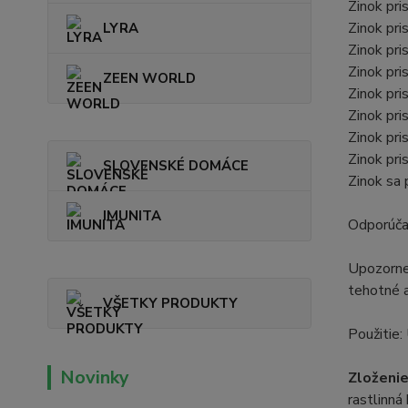
Zinok pri
Zinok pri
LYRA
Zinok pri
Zinok pri
ZEEN WORLD
Zinok pri
Zinok pri
Zinok pri
Zinok pri
SLOVENSKÉ DOMÁCE
Zinok sa 
IMUNITA
Odporúča
Upozornen
tehotné a
VŠETKY PRODUKTY
Použitie:
Novinky
Zloženi
rastlinná