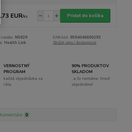
,73 EUR
Pridať do košíka
/
ks
roduktu:
N5829
EAN kód:
8594046606293
a:
Health Link
Strážiť cenu / dostupnosť
VERNOSTNÝ
90% PRODUKTOV
PROGRAM
SKLADOM
každá objednávka sa
..a čo nemáme, hneď
ráta
objednáme!
Komentáre
0