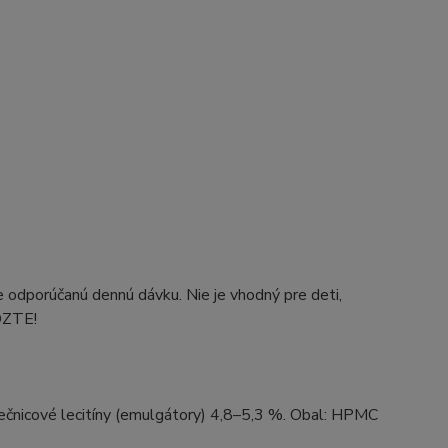
e odporúčanú dennú dávku. Nie je vhodný pre deti,
EDZTE!
 slnečnicové lecitíny (emulgátory) 4,8–5,3 %. Obal: HPMC