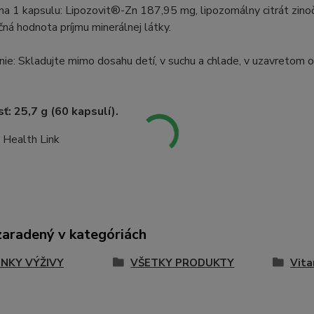
 na 1 kapsulu: Lipozovit®-Zn 187,95 mg, lipozomálny citrát zi
ná hodnota príjmu minerálnej látky.
ie: Skladujte mimo dosahu detí, v suchu a chlade, v uzavretom o
: 25,7 g (60 kapsulí).
:
Health Link
zaradený v kategóriách
NKY VÝŽIVY
VŠETKY PRODUKTY
Vita