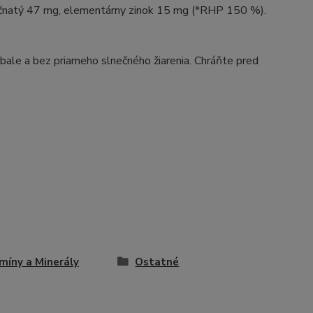
nočnatý 47 mg, elementárny zinok 15 mg (*RHP 150 %).
bale a bez priameho slnečného žiarenia. Chráňte pred
míny a Minerály
Ostatné