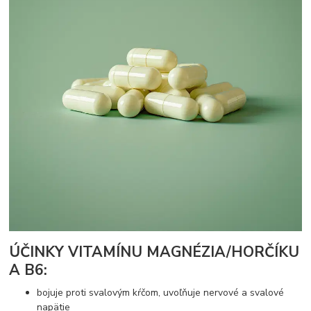
ÚČINKY VITAMÍNU MAGNÉZIA/HORČÍKU
A B6:
bojuje proti svalovým kŕčom, uvoľňuje nervové a svalové
napätie