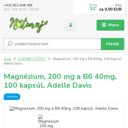
0
ks
+421 911 046 235
za
0,00 EUR
(PO - PIA, 8:00 - 18:00)
Menu
Hľadať
Úvod
DOPLNKY VÝŽIVY
Magnézium, 200 mg a B6 40mg, 100 kapsúl,
Adelle Davis
Magnézium, 200 mg a B6 40mg,
100 kapsúl, Adelle Davis
Novinka