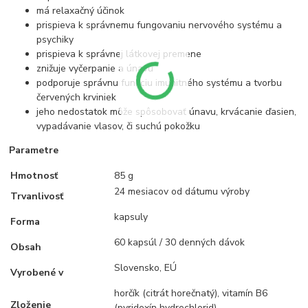
má relaxačný účinok
prispieva k správnemu fungovaniu nervového systému a
psychiky
prispieva k správnej látkovej premene
znižuje vyčerpanie a únavu
podporuje správnu funkciu imunitného systému a tvorbu
červených krviniek
jeho nedostatok môže spôsobovať únavu, krvácanie ďasien,
vypadávanie vlasov, či suchú pokožku
Parametre
Hmotnosť
85 g
24 mesiacov od dátumu výroby
Trvanlivosť
kapsuly
Forma
60 kapsúl / 30 denných dávok
Obsah
Slovensko, EÚ
Vyrobené v
horčík (citrát horečnatý), vitamín B6
Zloženie
(pyridoxín hydrochlorid)