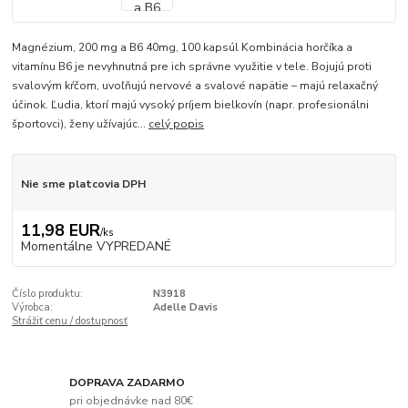
Magnézium, 200 mg a B6 40mg, 100 kapsúl Kombinácia horčíka a
vitamínu B6 je nevyhnutná pre ich správne využitie v tele. Bojujú proti
svalovým kŕčom, uvoľňujú nervové a svalové napätie – majú relaxačný
účinok. Ľudia, ktorí majú vysoký príjem bielkovín (napr. profesionálni
športovci), ženy užívajúc...
celý popis
Nie sme platcovia DPH
11,98 EUR
/
ks
Momentálne VYPREDANÉ
Číslo produktu:
N3918
Výrobca:
Adelle Davis
Strážiť cenu / dostupnosť
DOPRAVA ZADARMO
pri objednávke nad 80€