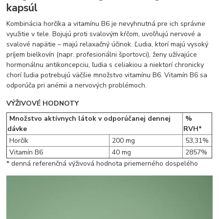
kapsúl
Kombinácia horčíka a vitamínu B6 je nevyhnutná pre ich správne
využitie v tele. Bojujú proti svalovým kŕčom, uvoľňujú nervové a
svalové napätie – majú relaxačný účinok. Ľudia, ktorí majú vysoký
príjem bielkovín (napr. profesionálni športovci), ženy užívajúce
hormonálnu antikoncepciu, ľudia s celiakiou a niektorí chronicky
chorí ľudia potrebujú väčšie množstvo vitamínu B6. Vitamín B6 sa
odporúča pri anémii a nervových problémoch.
VÝŽIVOVÉ HODNOTY
Množstvo aktívnych látok v odporúčanej dennej
%
dávke
RVH*
Horčík
200 mg
53,31%
Vitamín B6
40 mg
2857%
* denná referenčná výživová hodnota priemerného dospelého