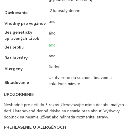
2 kapsuly denne
Dávkovanie
áno
Vhodný pre vegánov
Bez geneticky
áno
upravených látok
áno
Bez lepku
áno
Bez laktózy
žiadne
Alergény
Uzatvorené na suchom, tmavom a
Skladovanie
chladnom mieste.
UPOZORNENIE
Nevhodné pre deti do 3 rokov. Uchovávajte mimo dosahu malých
detí. Ustanovená denná dávka sa nesmie presiahnuť. Výživový
doplnok sa nesmie užívať ako náhrada rozmanitej stravy.
PREHLÁSENIE O ALERGÉNOCH