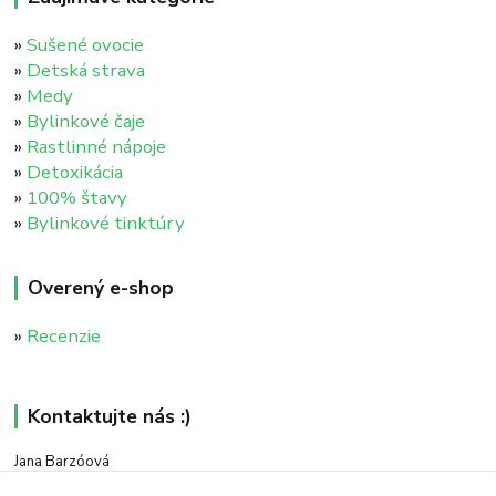
»
Sušené ovocie
»
Detská strava
»
Medy
»
Bylinkové čaje
»
Rastlinné nápoje
»
Detoxikácia
»
100% štavy
»
Bylinkové tinktúry
Overený e-shop
»
Recenzie
Kontaktujte nás :)
Jana Barzóová
+421 911 046 235