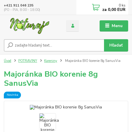
0
ks
+421 911 046 235
za
0,00 EUR
(PO - PIA, 8:00 - 18:00)
Menu
Hľadať
Úvod
POTRAVINY
Koreniny
Majoránka BIO korenie 8g SanusVia
Majoránka BIO korenie 8g
SanusVia
Novinka