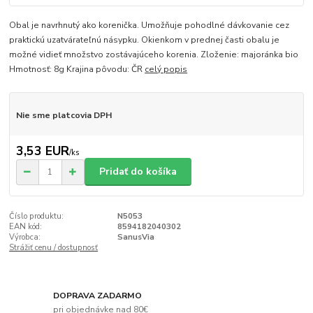
Obal je navrhnutý ako korenička. Umožňuje pohodlné dávkovanie cez
praktickú uzatvárateľnú násypku. Okienkom v prednej časti obalu je
možné vidieť množstvo zostávajúceho korenia. Zloženie: majoránka bio
Hmotnosť: 8g Krajina pôvodu: ČR
celý popis
Nie sme platcovia DPH
3,53 EUR
/
ks
Pridať do košíka
Číslo produktu:
N5053
EAN kód:
8594182040302
Výrobca:
SanusVia
Strážiť cenu / dostupnosť
DOPRAVA ZADARMO
pri objednávke nad 80€