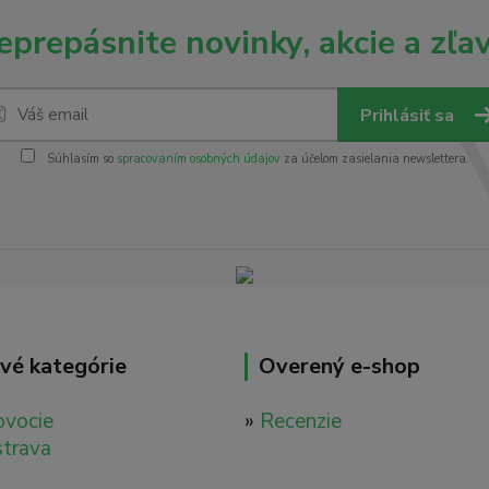
eprepásnite novinky, akcie a zľav
Prihlásiť sa
Súhlasím so
spracovaním osobných údajov
za účelom zasielania newslettera.
vé kategórie
Overený e-shop
ovocie
»
Recenzie
strava