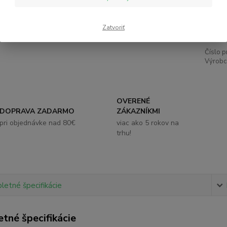
5,
Zatvoriť
Číslo p
Výrobc
OVERENÉ
DOPRAVA ZADARMO
ZÁKAZNÍKMI
pri objednávke nad 80€
viac ako 5 rokov na
trhu!
etné špecifikácie
tné špecifikácie