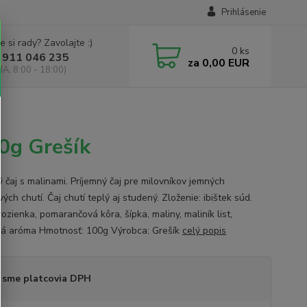
Prihlásenie
e si rady? Zavolajte :)
0
ks
 911 046 235
za
0,00 EUR
IA, 8:00 - 18:00)
0g Grešík
 čaj s malinami. Príjemný čaj pre milovníkov jemných
ých chutí. Čaj chutí teplý aj studený. Zloženie: ibištek súd.
rozienka, pomarančová kôra, šípka, maliny, maliník list,
ná aróma Hmotnosť: 100g Výrobca: Grešík
celý popis
 sme platcovia DPH