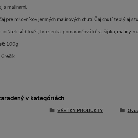
j s malinami.
čaj pre milovníkov jemných malinových chutí. Čaj chutí teplý aj st
:
ibištek súd. květ, hrozienka, pomarančová kôra, šípka, maliny, ma
ť:
100g
:
Grešík
zaradený v kategóriách
VŠETKY PRODUKTY
Ovoc