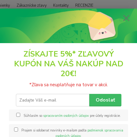
ienky
Zákaznícke zľavy
Kontakty
RECENZIE
Neviet
Hľadať
+421
(PO - P
ČAJE
Malinová šálka ovocný čaj sypaný 100g Grešík
ZÍSKAJTE 5%* ZĽAVOVÝ
KUPÓN NA VÁŠ NAKÚP NAD
nová šálka ovocný čaj sypaný 10
20€!
Ovocný
*Zľava sa neuplatňuje na tovar v akcii.
malinov
květ, h
Odoslať
prírod
Súhlasím so
spracovaním osobných údajov
pre účely registrácie.
Nie
Prajem si odoberať novinky e-mailom podľa
podmienok spracovania
osobných údajov
.