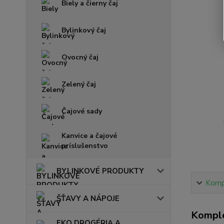
Biely a čierny čaj
Bylinkový čaj
Ovocný čaj
Zelený čaj
Čajové sady
Kanvice a čajové
príslušenstvo
BYLINKOVÉ PRODUKTY
Kompl
ŠŤAVY A NÁPOJE
Komple
EKO DROGÉRIA A