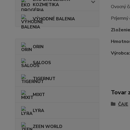
KOZMETIKA
Ovocný ča
Príjemný 
VÝHODNÉ BALENIA
Zloženie
Hmotnos
ORIN
Výrobca
SALOOS
TIGERNUT
Tovar 
MIXIT
ČAJE
LYRA
ZEEN WORLD