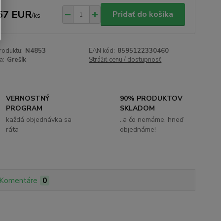
67 EUR
Pridať do košíka
/
ks
roduktu:
N4853
EAN kód:
8595122330460
a:
Grešík
Strážiť cenu / dostupnosť
VERNOSTNÝ
90% PRODUKTOV
PROGRAM
SKLADOM
každá objednávka sa
..a čo nemáme, hneď
ráta
objednáme!
Komentáre
0