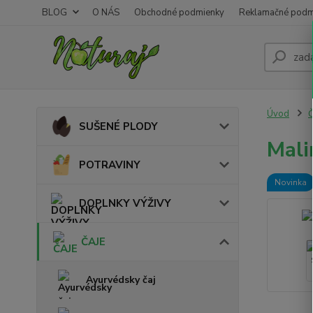
BLOG
O NÁS
Obchodné podmienky
Reklamačné podm
Úvod
SUŠENÉ PLODY
Mali
POTRAVINY
Novinka
DOPLNKY VÝŽIVY
ČAJE
Ayurvédsky čaj