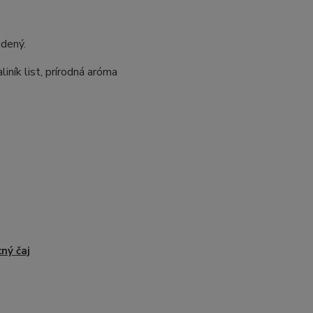
udený.
liník list, prírodná aróma
ný čaj