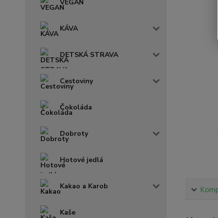
VEGAN
KÁVA
DETSKÁ STRAVA
Cestoviny
Čokoláda
Dobroty
Hotové jedlá
Kakao a Karob
Kompl
Kaše