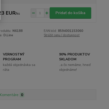
23 EUR
Pridať do košíka
/
ks
roduktu:
N6188
EAN kód:
8594001153060
a:
D.Line
Strážiť cenu / dostupnosť
VERNOSTNÝ
90% PRODUKTOV
PROGRAM
SKLADOM
každá objednávka sa
..a čo nemáme, hneď
ráta
objednáme!
Komentáre
0