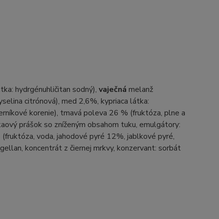
látka: hydrgénuhličitan sodný),
vaječná
melanž
yselina citrónová), med 2,6%, kypriaca látka:
perníkové korenie), tmavá poleva 26 % (fruktóza, plne a
kakaový prášok so zníženým obsahom tuku, emulgátory:
 (fruktóza, voda, jahodové pyré 12%, jablkové pyré,
gellan, koncentrát z čiernej mrkvy, konzervant: sorbát