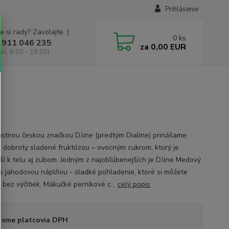
Prihlásenie
e si rady? Zavolajte :)
0
ks
 911 046 235
za
0,00 EUR
IA, 8:00 - 18:00)
astnou českou značkou D.line (predtým Dialine) prinášame
é dobroty sladené fruktózou – ovocným cukrom, ktorý je
jší k telu aj zubom. Jedným z najobľúbenejších je D.line Medový
 s jahodovou náplňou - sladké pohladenie, ktoré si môžete
 bez výčitiek. Mäkučké perníkové c...
celý popis
 sme platcovia DPH