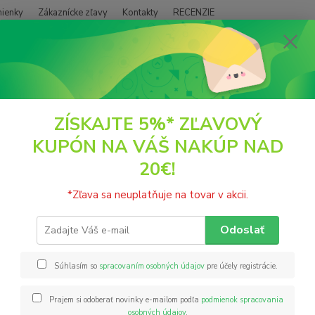
ienky
Zákaznícke zľavy
Kontakty
RECENZIE
Neviet
Hľadať
+421
(PO - P
POTRAVINY
Medový perník Jahoda 60g D.line
ZÍSKAJTE 5%* ZĽAVOVÝ
KUPÓN NA VÁŠ NAKÚP NAD
vý perník Jahoda 60g D.line
20€!
Pod vl
*Zľava sa neuplatňuje na tovar v akcii.
poctiv
šetrne
Odoslať
perník
dopriať
Súhlasím so
spracovaním osobných údajov
pre účely registrácie.
Prajem si odoberať novinky e-mailom podľa
podmienok spracovania
Nie
osobných údajov
.