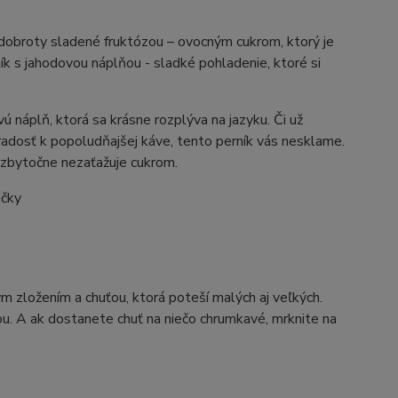
dobroty sladené fruktózou – ovocným cukrom, ktorý je
ík s jahodovou náplňou - sladké pohladenie, ktoré si
náplň, ktorá sa krásne rozplýva na jazyku. Či už
radosť k popoludňajšej káve, tento perník vás nesklame.
a zbytočne nezaťažuje cukrom.
ičky
ým zložením a chuťou, ktorá poteší malých aj veľkých.
ou. A ak dostanete chuť na niečo chrumkavé, mrknite na