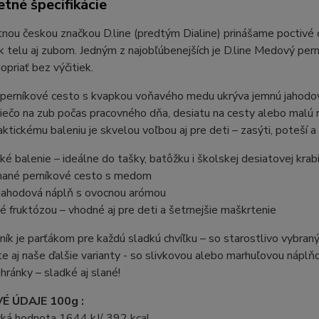
tné špecifikácie
nou českou značkou D.line (predtým Dialine) prinášame poctivé 
 k telu aj zubom. Jedným z najobľúbenejších je D.line Medový pern
priať bez výčitiek.
erníkové cesto s kvapkou voňavého medu ukrýva jemnú jahodovú 
iečo na zub počas pracovného dňa, desiatu na cesty alebo malú 
ktickému baleniu je skvelou voľbou aj pre deti – zasýti, poteší 
ké balenie – ideálne do tašky, batôžku i školskej desiatovej krab
ané perníkové cesto s medom
jahodová náplň s ovocnou arómou
 fruktózou – vhodné aj pre deti a šetrnejšie maškrtenie
rník je parťákom pre každú sladkú chvíľku – so starostlivo vybran
e aj naše ďalšie varianty - so slivkovou alebo marhuľovou náplň
jhránky – sladké aj slané!
É ÚDAJE 100g :
cká hodnota 1644 kJ/ 392 kcal