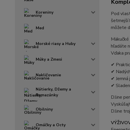
Komple
Koreniny
Pod vlast
šetrnejší
môžete do
Med
Mäkučké p
Morské riasy a Huby
hľadáte n
Vďaka pra
Múky a Zmesi
✔ Praktic
✔ Nadých
Nakličovanie
✔ Jemná 
✔ Sladené
Nátierky, Džemy a
Pomazánky
D.line pe
Vyskúšajt
Obilniny
D.line tro
VÝŽIVOV
Omáčky a Octy
Energeti