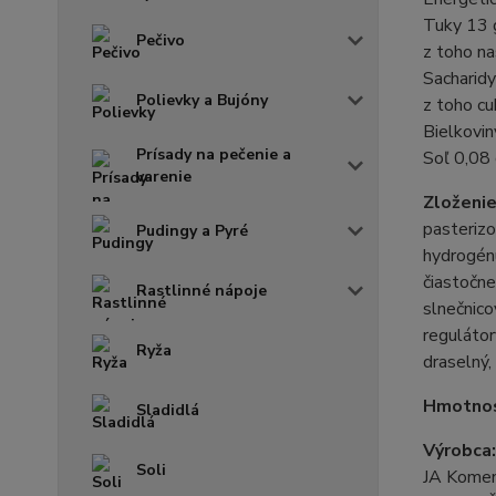
Tuky 13 
Pečivo
z toho n
Sacharid
Polievky a Bujóny
z toho cu
Bielkovin
Prísady na pečenie a
Soľ 0,08
varenie
Zloženi
pasterizo
Pudingy a Pyré
hydrogénu
čiastočne
Rastlinné nápoje
slnečnico
regulátor
Ryža
draselný,
Hmotno
Sladidlá
Výrobca
Soli
JA Kome