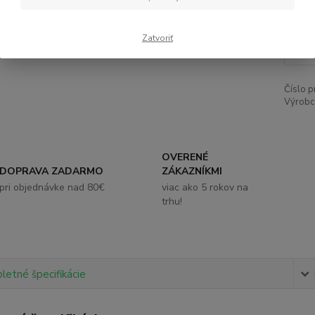
1,
Zatvoriť
Číslo p
Výrobc
OVERENÉ
DOPRAVA ZADARMO
ZÁKAZNÍKMI
pri objednávke nad 80€
viac ako 5 rokov na
trhu!
etné špecifikácie