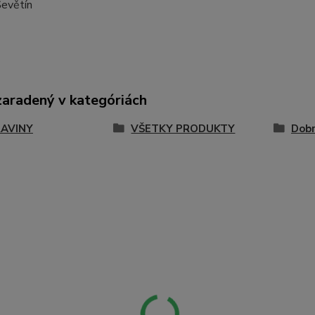
evětín
zaradený v kategóriách
AVINY
VŠETKY PRODUKTY
Dob