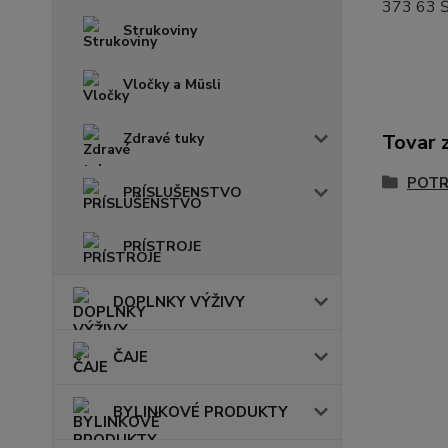
373 63 Š
Strukoviny
Vločky a Müsli
Zdravé tuky
Tovar 
POTR
PRÍSLUŠENSTVO
PRÍSTROJE
DOPLNKY VÝŽIVY
ČAJE
BYLINKOVÉ PRODUKTY