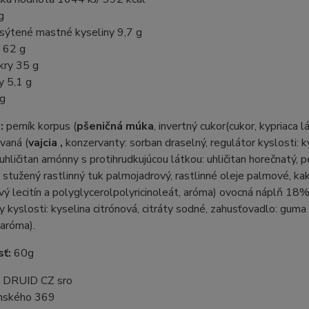
g
asýtené mastné kyseliny 9,7 g
y 62 g
kry 35 g
y 5,1 g
 g
e:
perník korpus (
pšeničná múka
, invertný cukor(cukor, kypriaca 
vaná (
vajcia ,
konzervanty: sorban draselný, regulátor kyslosti: k
hličitan amónny s protihrudkujúcou látkou: uhličitan horečnatý, 
 stužený rastlinný tuk palmojadrový, rastlinné oleje palmové, 
vý lecitín a polyglycerolpolyricinoleát, aróma) ovocná náplň 18%
y kyslosti: kyselina citrónová, citráty sodné, zahusťovadlo: guma 
 aróma).
sť:
60g
:
DRUID CZ sro
nského 369