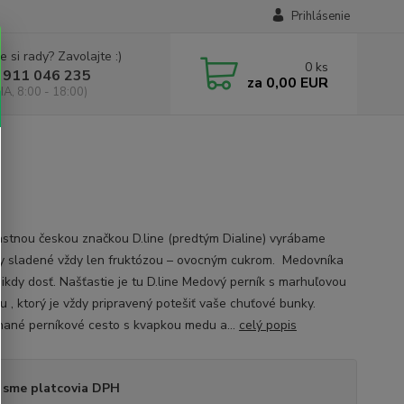
Prihlásenie
e si rady? Zavolajte :)
0
ks
 911 046 235
za
0,00 EUR
IA, 8:00 - 18:00)
astnou českou značkou D.line (predtým Dialine) vyrábame
y sladené vždy len fruktózou – ovocným cukrom. Medovníka
 nikdy dosť. Našťastie je tu D.line Medový perník s marhuľovou
u , ktorý je vždy pripravený potešiť vaše chuťové bunky.
ané perníkové cesto s kvapkou medu a...
celý popis
 sme platcovia DPH