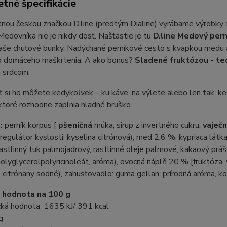
tné špecifikácie
tnou českou značkou D.line (predtým Dialine) vyrábame výrobky 
Medovníka nie je nikdy dosť. Našťastie je tu
D.line Medový pern
aše chuťové bunky. Nadýchané perníkové cesto s kvapkou medu a
o domáceho maškrtenia. A ako bonus?
Sladené fruktózou - t
 srdcom.
 si ho môžete kedykoľvek – ku káve, na výlete alebo len tak, keď
 ktoré rozhodne zaplnia hladné bruško.
e:
perník korpus [
pšeničná
múka, sirup z invertného cukru,
vaječ
 regulátor kyslosti: kyselina citrónová), med 2,6 %, kypriaca lát
astlinný tuk palmojadrový, rastlinné oleje palmové, kakaový pr
 polyglycerolpolyricinoleát, aróma), ovocná náplň 20 % [fruktóza
, citrónany sodné), zahusťovadlo: guma gellan, prírodná aróma, ko
 hodnota na 100 g
cká hodnota
1635 kJ/ 391 kcal
g