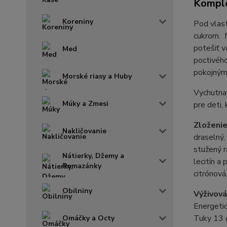
Komple
Koreniny
Pod vlas
cukrom.
potešiť v
Med
poctivéh
pokojným
Morské riasy a Huby
Vychutnať
Múky a Zmesi
pre deti,
Zloženi
Nakličovanie
draselný,
stužený r
Nátierky, Džemy a
lecitín a
Pomazánky
citrónová
Obilniny
Výživová
Energeti
Tuky 13 
Omáčky a Octy