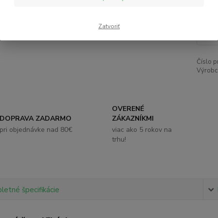
1,
Zatvoriť
Číslo p
Výrobc
OVERENÉ
DOPRAVA ZADARMO
ZÁKAZNÍKMI
pri objednávke nad 80€
viac ako 5 rokov na
trhu!
etné špecifikácie