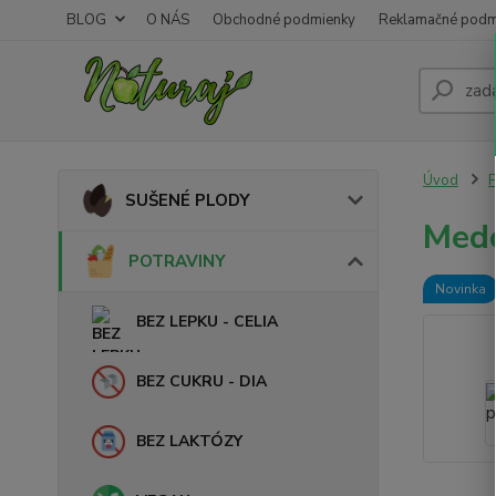
BLOG
O NÁS
Obchodné podmienky
Reklamačné podm
Úvod
SUŠENÉ PLODY
Medo
POTRAVINY
Novinka
BEZ LEPKU - CELIA
BEZ CUKRU - DIA
BEZ LAKTÓZY