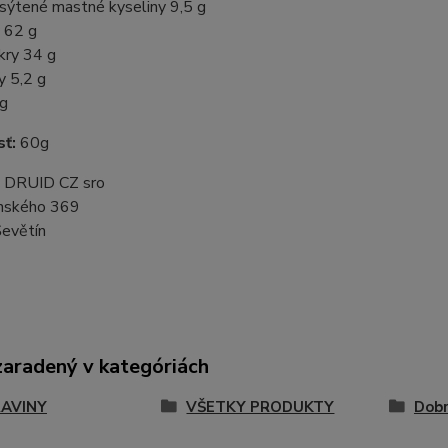
asýtené mastné kyseliny 9,5 g
y 62 g
kry 34 g
y 5,2 g
 g
ť:
60g
DRUID CZ sro
nského 369
evětín
zaradený v kategóriách
AVINY
VŠETKY PRODUKTY
Dob