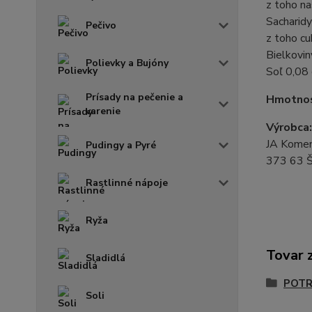
z toho n
Sacharid
Pečivo
z toho cu
Bielkovin
Polievky a Bujóny
Soľ 0,08
Prísady na pečenie a
Hmotnos
varenie
Výrobca:
JA Kome
Pudingy a Pyré
373 63 Š
Rastlinné nápoje
Ryža
Tovar 
Sladidlá
POTR
Soli