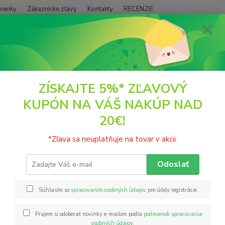
ienky
Zákaznícke zľavy
Kontakty
RECENZIE
Neviet
Hľadať
+421
(PO - P
POTRAVINY
Medový perník marhuľa 60g D.line
ZÍSKAJTE 5%* ZĽAVOVÝ
KUPÓN NA VÁŠ NAKÚP NAD
vý perník marhuľa 60g D.line
20€!
Pod vl
*Zľava sa neuplatňuje na tovar v akcii.
výrobk
nie je
Odoslať
náplňo
Nadých
Súhlasím so
spracovaním osobných údajov
pre účely registrácie.
Prajem si odoberať novinky e-mailom podľa
podmienok spracovania
Nie
osobných údajov
.