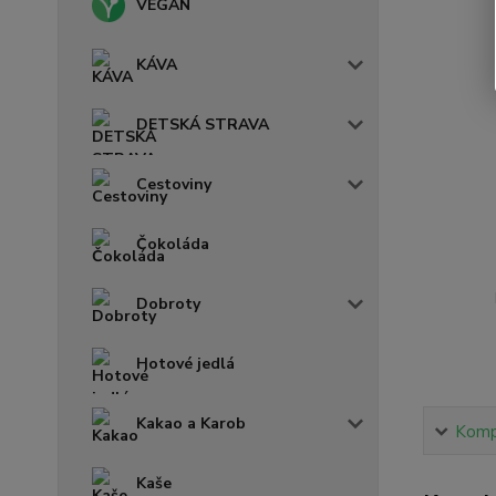
VEGAN
KÁVA
DETSKÁ STRAVA
Cestoviny
Čokoláda
Dobroty
Hotové jedlá
Kakao a Karob
Kompl
Kaše