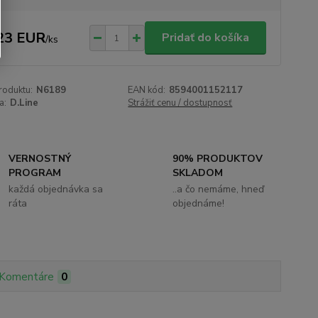
23 EUR
Pridať do košíka
/
ks
roduktu:
N6189
EAN kód:
8594001152117
a:
D.Line
Strážiť cenu / dostupnosť
VERNOSTNÝ
90% PRODUKTOV
PROGRAM
SKLADOM
každá objednávka sa
..a čo nemáme, hneď
ráta
objednáme!
Komentáre
0