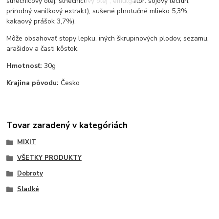
slnečnicový olej, slnečnicový olej , emulgátor: sójový lecitín,
prírodný vanilkový extrakt), sušené plnotučné mlieko 5,3%,
kakaový prášok 3,7%).
Môže obsahovať stopy lepku, iných škrupinových plodov, sezamu,
arašidov a časti kôstok.
Hmotnosť:
30g
Krajina pôvodu:
Česko
Tovar zaradený v kategóriách
MIXIT
VŠETKY PRODUKTY
Dobroty
Sladké