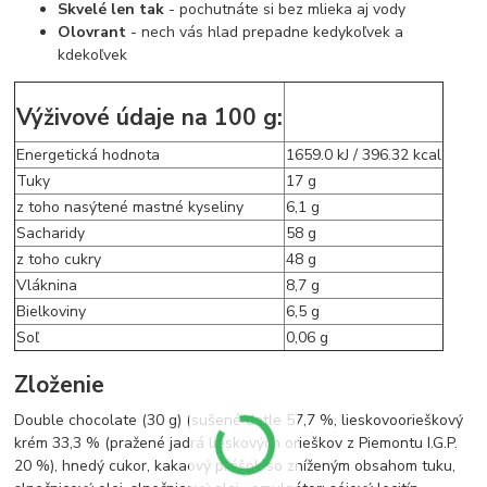
Skvelé len tak
- pochutnáte si bez mlieka aj vody
Olovrant
- nech vás hlad prepadne kedykoľvek a
kdekoľvek
Výživové údaje na 100 g:
Energetická hodnota
1659.0 kJ / 396.32 kcal
Tuky
17 g
z toho nasýtené mastné kyseliny
6,1 g
Sacharidy
58 g
z toho cukry
48 g
Vláknina
8,7 g
Bielkoviny
6,5 g
Soľ
0,06 g
Zloženie
Double chocolate (30 g) (sušené datle 57,7 %, lieskovoorieškový
krém 33,3 % (pražené jadrá lieskových orieškov z Piemontu I.G.P.
20 %), hnedý cukor, kakaový prášok so zníženým obsahom tuku,