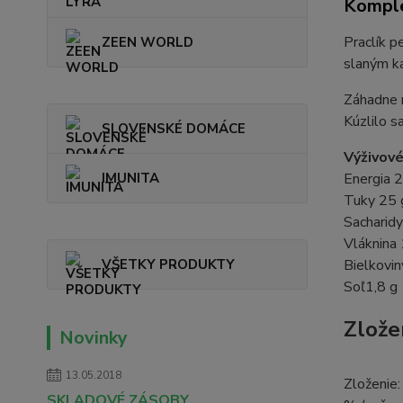
Komple
Praclík p
ZEEN WORLD
slaným ka
Záhadne r
Kúzlilo 
SLOVENSKÉ DOMÁCE
Výživové
IMUNITA
Energia 
Tuky 25 
Sacharidy
Vláknina 
VŠETKY PRODUKTY
Bielkovin
Soľ1,8 g
Zlože
Novinky
13.05.2018
Zloženie:
SKLADOVÉ ZÁSOBY