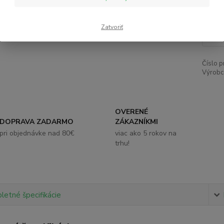
8,
Zatvoriť
Číslo p
Výrobc
OVERENÉ
DOPRAVA ZADARMO
ZÁKAZNÍKMI
pri objednávke nad 80€
viac ako 5 rokov na
trhu!
etné špecifikácie