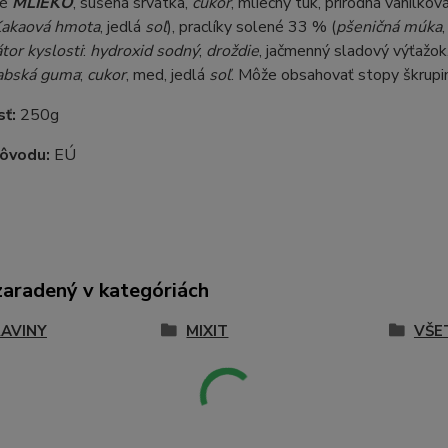
né
MLIEKO
, sušená srvátka,
cukor
, mliečny tuk, prírodná vanilko
akaová hmota
, jedlá
soľ
), praclíky solené 33 % (
pšeničná múka
tor kyslosti
:
hydroxid sodný
;
droždie
, jačmenný sladový výťažok,
abská guma
;
cukor
, med, jedlá
soľ
. Môže obsahovať stopy škrupin
sť:
250g
pôvodu:
EÚ
zaradený v kategóriách
AVINY
MIXIT
VŠE