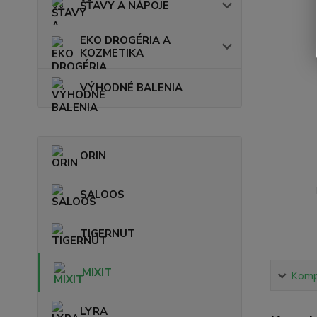
ŠŤAVY A NÁPOJE
EKO DROGÉRIA A
KOZMETIKA
VÝHODNÉ BALENIA
ORIN
SALOOS
TIGERNUT
MIXIT
Kompl
LYRA