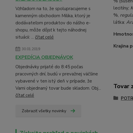
% (suše
lecitíny;
K
Vzhľadom na to, že spolupracujeme s
%,
regulá
kamenným obchodom Milika, ktorý je
látka:
Ar
dodávateľom produktov do nášho e-
shopu, môže dôjsť k tejto náhodnej
Hmotno
situácii: ...
čítať celé
Krajina 
30.01.2019
EXPEDÍCIA OBJEDNÁVOK
Objednávky prijaté do 8:45 počas
pracovných dní, budú v prevažnej väčšine
vybavené v ten istý deň v prípade, že
Tovar 
Vami objednaný tovar bude skladom. Obj...
čítať celé
POTR
Zobraziť všetky novinky