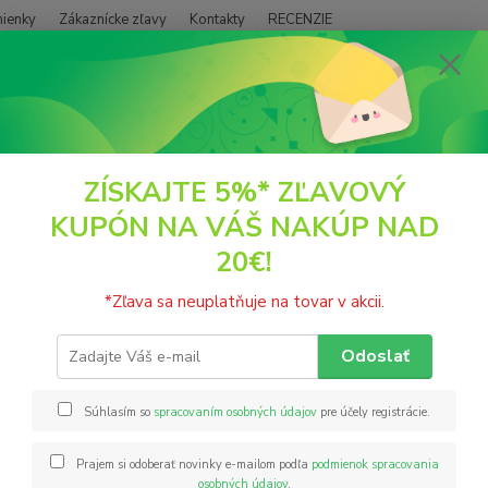
ienky
Zákaznícke zľavy
Kontakty
RECENZIE
Neviet
Hľadať
+421
(PO - P
IXIT
Praclíky - Slaný karamel 250g MIXIT
ZÍSKAJTE 5%* ZĽAVOVÝ
KUPÓN NA VÁŠ NAKÚP NAD
líky - Slaný karamel 250g MIXIT
20€!
Praclí
*Zľava sa neuplatňuje na tovar v akcii.
rad čo
karame
Odoslať
tak je
tubusu
Súhlasím so
spracovaním osobných údajov
pre účely registrácie.
Prajem si odoberať novinky e-mailom podľa
podmienok spracovania
Nie
osobných údajov
.