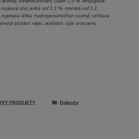
vá aróma), karamelizovaný
cukor
1,5 %, emulgátor:
,
repkový olej
, jedlá
soľ
2,3 %, morská
soľ
1,2
 kypriaca látka:
hydrogenuhličitan sodný
), leštiaca
ových plodov, vajec, arašidov,
sóje a
sezamu.
TKY PRODUKTY
Dobroty