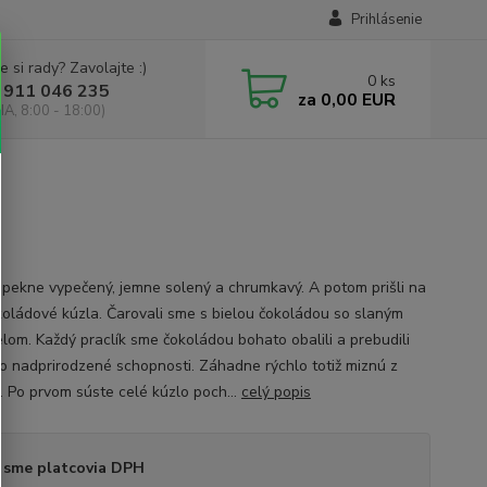
Prihlásenie
e si rady? Zavolajte :)
0
ks
 911 046 235
za
0,00 EUR
IA, 8:00 - 18:00)
k pekne vypečený, jemne solený a chrumkavý. A potom prišli na
koládové kúzla. Čarovali sme s bielou čokoládou so slaným
lom. Každý praclík sme čokoládou bohato obalili a prebudili
ho nadprirodzené schopnosti. Záhadne rýchlo totiž miznú z
. Po prvom súste celé kúzlo poch...
celý popis
 sme platcovia DPH