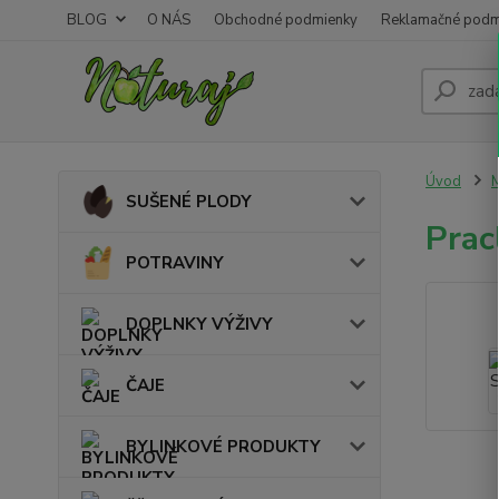
BLOG
O NÁS
Obchodné podmienky
Reklamačné podm
Úvod
M
SUŠENÉ PLODY
Prac
POTRAVINY
DOPLNKY VÝŽIVY
ČAJE
BYLINKOVÉ PRODUKTY