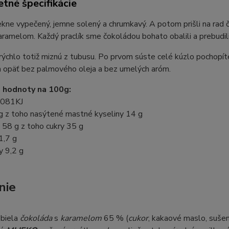
tné špecifikácie
ekne vypečený, jemne solený a chrumkavý. A potom prišli na rad 
ramelom. Každý praclík sme čokoládou bohato obalili a prebudili
ýchlo totiž miznú z tubusu. Po prvom súste celé kúzlo pochopíte
sa opäť bez palmového oleja a bez umelých aróm.
 hodnoty na 100g:
2081KJ
g z toho nasýtené mastné kyseliny 14 g
 58 g z toho cukry 35 g
1,7 g
y 9,2 g
nie
 biela
čokoláda
s
karamelom
65 % (
cukor
, kakaové maslo, suše