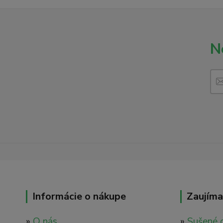
N
Informácie o nákupe
Zaujíma
»
O nás
»
Sušené 