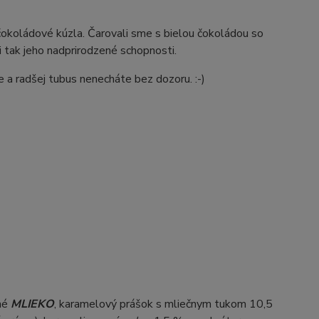
čokoládové kúzla. Čarovali sme s bielou čokoládou so
 tak jeho nadprirodzené schopnosti.
 a radšej tubus nenecháte bez dozoru. :-)
né
MLIEKO
, karamelový prášok s mliečnym tukom 10,5