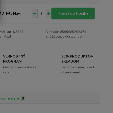
77 EUR
Pridať do košíka
/
ks
roduktu:
N3757
EAN kód:
8595685206479
a:
Mixit
Strážiť cenu / dostupnosť
VERNOSTNÝ
90% PRODUKTOV
PROGRAM
SKLADOM
každá objednávka sa
..a čo nemáme, hneď
ráta
objednáme!
Komentáre
0