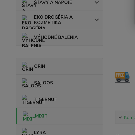
ŠŤAVY A NÁPOJE
EKO DROGÉRIA A
KOZMETIKA
VÝHODNÉ BALENIA
ORIN
SALOOS
TIGERNUT
MIXIT
Kompl
LYRA