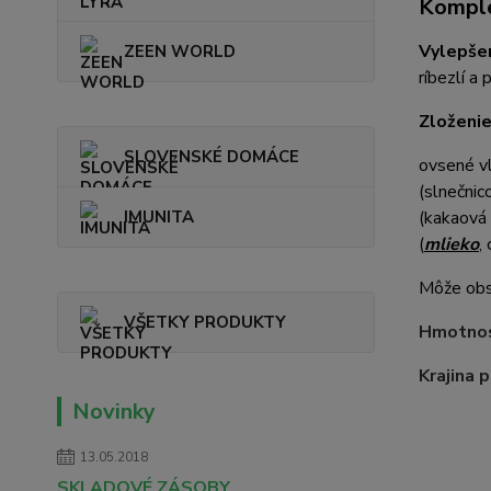
Komple
Vylepšen
ZEEN WORLD
ríbezlí a
Zloženie
SLOVENSKÉ DOMÁCE
ovsené vl
(slnečnic
IMUNITA
(kakaová 
(
mlieko
,
Môže obsa
VŠETKY PRODUKTY
Hmotno
Krajina 
Novinky
13.05.2018
SKLADOVÉ ZÁSOBY