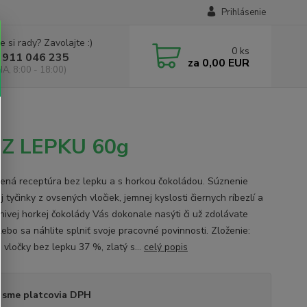
Prihlásenie
e si rady? Zavolajte :)
0
ks
 911 046 235
za
0,00 EUR
IA, 8:00 - 18:00)
BEZ LEPKU 60g
ená receptúra bez lepku a s horkou čokoládou. Súznenie
 tyčinky z ovsených vločiek, jemnej kyslosti čiernych ríbezlí a
ivej horkej čokolády Vás dokonale nasýti či už zdolávate
lebo sa náhlite splniť svoje pracovné povinnosti. Zloženie:
 vločky bez lepku 37 %, zlatý s...
celý popis
 sme platcovia DPH