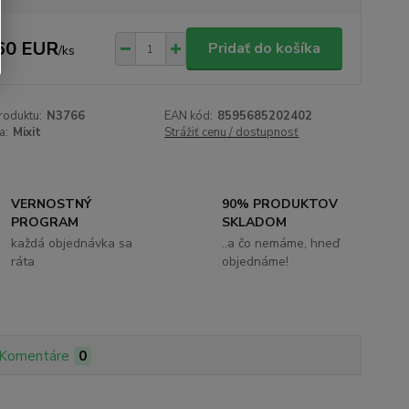
60 EUR
Pridať do košíka
/
ks
roduktu:
N3766
EAN kód:
8595685202402
a:
Mixit
Strážiť cenu / dostupnosť
VERNOSTNÝ
90% PRODUKTOV
PROGRAM
SKLADOM
každá objednávka sa
..a čo nemáme, hneď
ráta
objednáme!
Komentáre
0