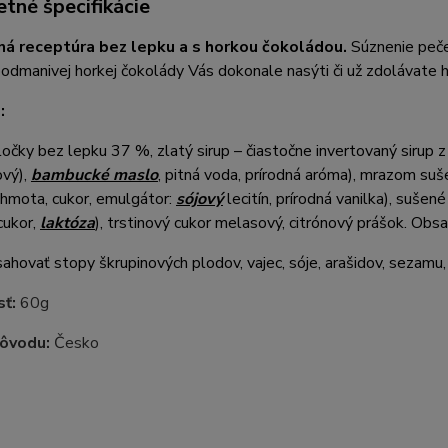
tné špecifikácie
á receptúra bez lepku a s horkou čokoládou
.
Súznenie peče
 podmanivej horkej čokolády Vás dokonale nasýti či už zdolávate h
:
očky bez lepku 37 %, zlatý sirup – čiastočne invertovaný sirup z cu
ový),
bambucké maslo
, pitná voda, prírodná aróma), mrazom su
hmota, cukor, emulgátor:
sójový
lecitín, prírodná vanilka), sušen
 cukor,
laktóza
), trstinový cukor melasový, citrónový prášok. Obs
hovať stopy škrupinových plodov, vajec, sóje, arašidov, sezamu, 
sť:
60g
pôvodu:
Česko