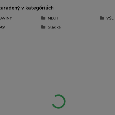
zaradený v kategóriách
AVINY
MIXIT
VŠE
oty
Sladké