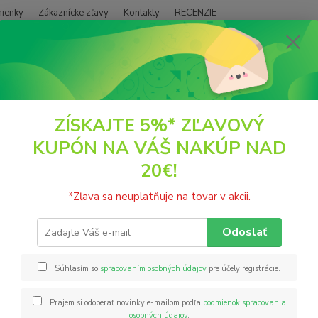
ienky
Zákaznícke zľavy
Kontakty
RECENZIE
Neviet
Hľadať
+421
(PO - P
IXIT
Mixitka Čierne ríbezle + Čokoláda BEZ LEPKU 60g
ZÍSKAJTE 5%* ZĽAVOVÝ
KUPÓN NA VÁŠ NAKÚP NAD
tka Čierne ríbezle + Čokoláda 
20€!
Vylepš
*Zľava sa neuplatňuje na tovar v akcii.
pečenej
podman
Odoslať
hory, a
ovsené
Súhlasím so
spracovaním osobných údajov
pre účely registrácie.
Prajem si odoberať novinky e-mailom podľa
podmienok spracovania
Nie
osobných údajov
.