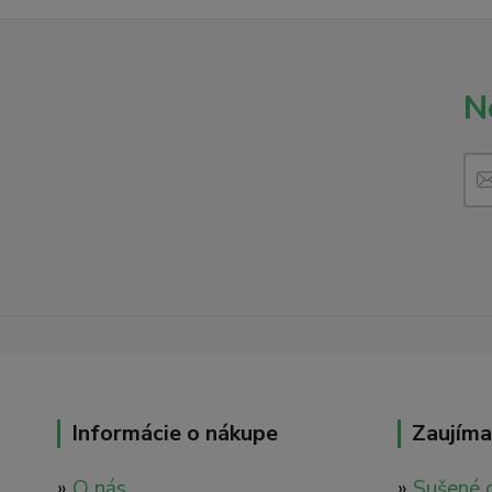
N
Informácie o nákupe
Zaujíma
»
O nás
»
Sušené 