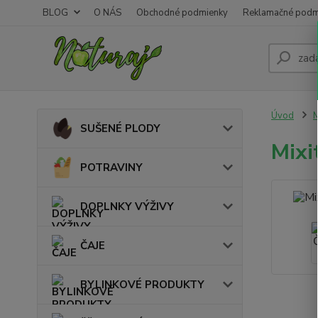
BLOG
O NÁS
Obchodné podmienky
Reklamačné podm
Úvod
M
SUŠENÉ PLODY
Mixi
POTRAVINY
DOPLNKY VÝŽIVY
ČAJE
BYLINKOVÉ PRODUKTY