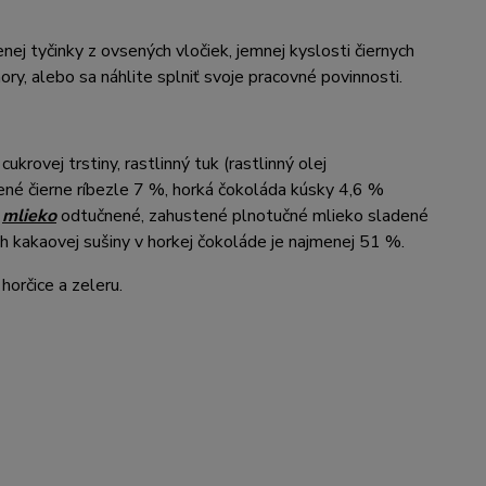
nej tyčinky z ovsených vločiek, jemnej kyslosti čiernych
ory, alebo sa náhlite splniť svoje pracovné povinnosti.
krovej trstiny, rastlinný tuk (rastlinný olej
šené čierne ríbezle 7 %, horká čokoláda kúsky 4,6 %
é
mlieko
odtučnené, zahustené plnotučné mlieko sladené
ah kakaovej sušiny v horkej čokoláde je najmenej 51 %.
horčice a zeleru.