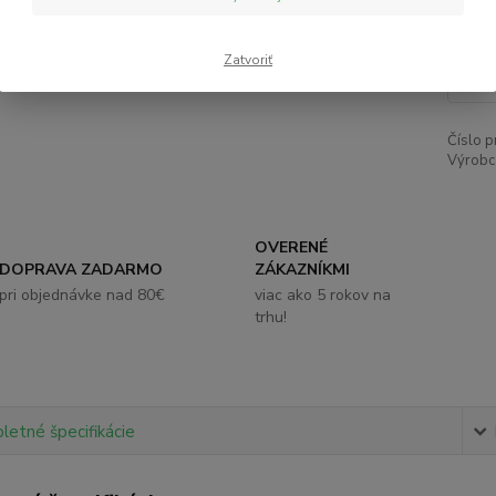
1,
Zatvoriť
Číslo p
Výrobc
OVERENÉ
DOPRAVA ZADARMO
ZÁKAZNÍKMI
pri objednávke nad 80€
viac ako 5 rokov na
trhu!
etné špecifikácie