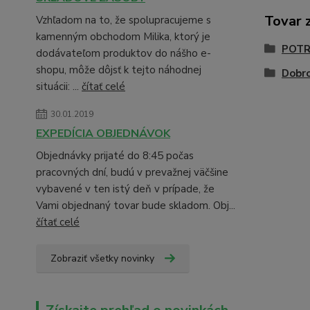
Tovar 
Vzhľadom na to, že spolupracujeme s
kamenným obchodom Milika, ktorý je
POTR
dodávateľom produktov do nášho e-
shopu, môže dôjsť k tejto náhodnej
Dobr
situácii: ...
čítať celé
30.01.2019
EXPEDÍCIA OBJEDNÁVOK
Objednávky prijaté do 8:45 počas
pracovných dní, budú v prevažnej väčšine
vybavené v ten istý deň v prípade, že
Vami objednaný tovar bude skladom. Obj...
čítať celé
Zobraziť všetky novinky