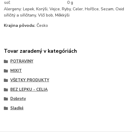
soľ:
0 g
Alergeny: Lepek, Korýši, Vejce, Ryby, Celer, Hořčice, Sezam, Oxid
siřičitý a siřičitany, Vlčí bob, Měkkýši
Krajina pôvodu:
Česko
Tovar zaradený v kategóriách
POTRAVINY
MIXIT
VŠETKY PRODUKTY
BEZ LEPKU - CELIA
Dobroty
Sladké