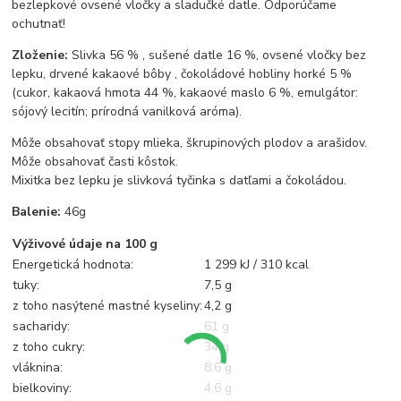
bezlepkové ovsené vločky a sladučké datle. Odporúčame
ochutnať!
Zloženie:
Slivka 56 % , sušené datle 16 %, ovsené vločky bez
lepku, drvené kakaové bôby , čokoládové hobliny horké 5 %
(cukor, kakaová hmota 44 %, kakaové maslo 6 %, emulgátor:
sójový lecitín; prírodná vanilková aróma).
Môže obsahovať stopy mlieka, škrupinových plodov a arašidov.
Môže obsahovať časti kôstok.
Mixitka bez lepku je slivková tyčinka s datľami a čokoládou.
Balenie:
46g
Výživové údaje na 100 g
Energetická hodnota:
1 299 kJ / 310 kcal
tuky:
7,5 g
z toho nasýtené mastné kyseliny:
4,2 g
sacharidy:
61 g
z toho cukry:
34 g
vláknina:
8,6 g
bielkoviny:
4,6 g