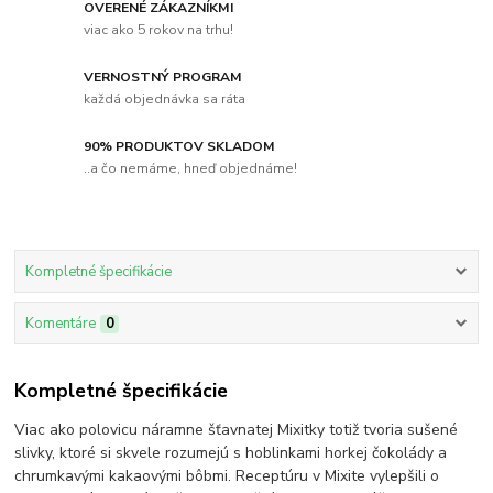
OVERENÉ ZÁKAZNÍKMI
viac ako 5 rokov na trhu!
VERNOSTNÝ PROGRAM
každá objednávka sa ráta
90% PRODUKTOV SKLADOM
..a čo nemáme, hneď objednáme!
Kompletné špecifikácie
Komentáre
0
Kompletné špecifikácie
Viac ako polovicu náramne šťavnatej Mixitky totiž tvoria sušené
slivky, ktoré si skvele rozumejú s hoblinkami horkej čokolády a
chrumkavými kakaovými bôbmi. Receptúru v Mixite vylepšili o