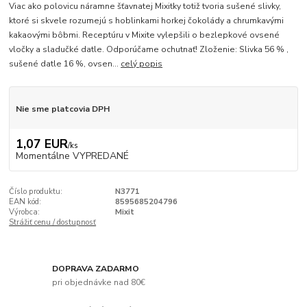
Viac ako polovicu náramne šťavnatej Mixitky totiž tvoria sušené slivky,
ktoré si skvele rozumejú s hoblinkami horkej čokolády a chrumkavými
kakaovými bôbmi. Receptúru v Mixite vylepšili o bezlepkové ovsené
vločky a sladučké datle. Odporúčame ochutnať! Zloženie: Slivka 56 % ,
sušené datle 16 %, ovsen...
celý popis
Nie sme platcovia DPH
1,07 EUR
/
ks
Momentálne VYPREDANÉ
Číslo produktu:
N3771
EAN kód:
8595685204796
Výrobca:
Mixit
Strážiť cenu / dostupnosť
DOPRAVA ZADARMO
pri objednávke nad 80€