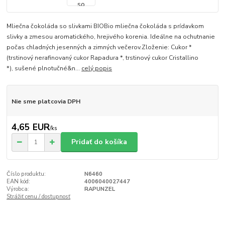
Mliečna čokoláda so slivkami BIOBio mliečna čokoláda s prídavkom
slivky a zmesou aromatického, hrejivého korenia. Ideálne na ochutnanie
počas chladných jesenných a zimných večerov.Zloženie: Cukor *
(trstinový nerafinovaný cukor Rapadura *, trstinový cukor Cristallino
*), sušené plnotučné&n...
celý popis
Nie sme platcovia DPH
4,65 EUR
/
ks
Pridať do košíka
Číslo produktu:
N6460
EAN kód:
4006040027447
Výrobca:
RAPUNZEL
Strážiť cenu / dostupnosť