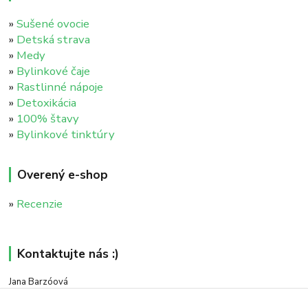
»
Sušené ovocie
»
Detská strava
»
Medy
»
Bylinkové čaje
»
Rastlinné nápoje
»
Detoxikácia
»
100% štavy
»
Bylinkové tinktúry
Overený e-shop
»
Recenzie
Kontaktujte nás :)
Jana Barzóová
+421 911 046 235