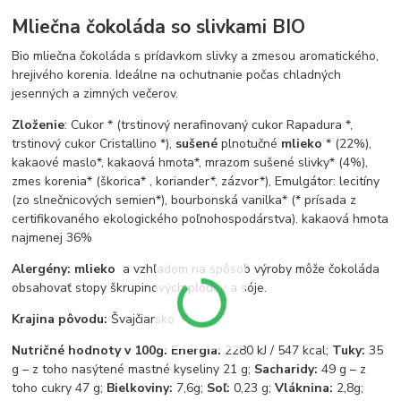
Mliečna čokoláda so slivkami BIO
Bio mliečna čokoláda s prídavkom slivky a zmesou aromatického,
hrejivého korenia. Ideálne na ochutnanie počas chladných
jesenných a zimných večerov.
Zloženie
: Cukor * (trstinový nerafinovaný cukor Rapadura *,
trstinový cukor Cristallino *),
sušené
plnotučné
mlieko
* (22%),
kakaové maslo*, kakaová hmota*, mrazom sušené slivky* (4%),
zmes korenia* (škorica* , koriander*, zázvor*), Emulgátor: lecitíny
(zo slnečnicových semien*), bourbonská vanilka* (* prísada z
certifikovaného ekologického poľnohospodárstva). kakaová hmota
najmenej 36%
Alergény:
mlieko
a vzhľadom na spôsob výroby môže čokoláda
obsahovať stopy škrupinových plodov a sóje.
Krajina pôvodu:
Švajčiarsko
Nutričné hodnoty v 100g: Energia:
2280 kJ / 547 kcal;
Tuky:
35
g – z toho nasýtené mastné kyseliny 21 g;
Sacharidy:
49 g – z
toho cukry 47 g;
Bielkoviny:
7,6g;
Soľ:
0,23 g;
Vláknina:
2,8g;