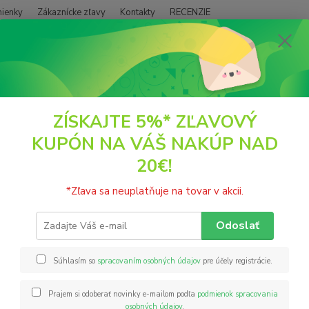
ienky
Zákaznícke zľavy
Kontakty
RECENZIE
Neviet
Hľadať
+421
(PO - P
POTRAVINY
Múky a Zmesi
Múka ciroková hladká 300g Natural Jihlav
ZÍSKAJTE 5%* ZĽAVOVÝ
KUPÓN NA VÁŠ NAKÚP NAD
 ciroková hladká 300g Natural J
20€!
Cirok 
*Zľava sa neuplatňuje na tovar v akcii.
až do 
pričom 
Odoslať
múka b
/ 347kc
Súhlasím so
spracovaním osobných údajov
pre účely registrácie.
Prajem si odoberať novinky e-mailom podľa
podmienok spracovania
Nie
osobných údajov
.