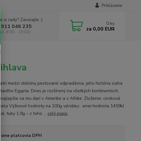
Prihlásenie
e si rady? Zavolajte :)
0
ks
 911 046 235
za
0,00 EUR
IA, 8:00 - 18:00)
a
ihlava
patrí medzi obilniny pestované odpradávna, jeho história siaha
starého Egypta. Dnes je rozšírený na všetkých kontinentoch,
najlepšie sa mu darí v Amerike a v Afrike. Zloženie: ciroková
iela Výživové hodnoty na 100g výrobku: ener.hodnota 1459kJ
al, tuky 1,9g – z toho ...
celý popis
 sme platcovia DPH