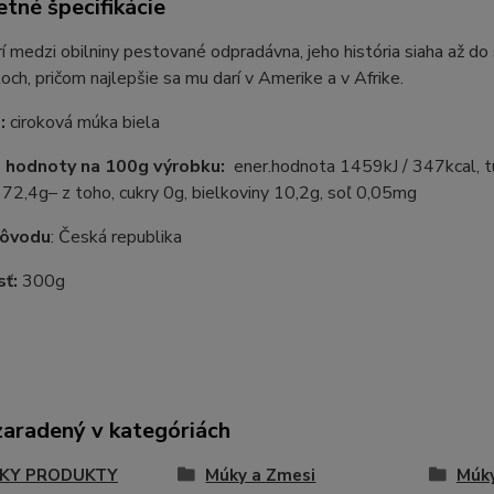
tné špecifikácie
rí medzi obilniny pestované odpradávna, jeho história siaha až d
och, pričom najlepšie sa mu darí v Amerike a v Afrike.
:
ciroková múka biela
 hodnoty na 100g výrobku:
ener.hodnota 1459kJ / 347kcal, t
 72,4g– z toho, cukry 0g, bielkoviny 10,2g, soľ 0,05mg
pôvodu
: Česká republika
sť:
300g
zaradený v kategóriách
KY PRODUKTY
Múky a Zmesi
Múk