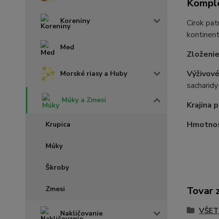
Komple
Koreniny
Cirok pat
kontinent
Med
Zloženie
Výživové
Morské riasy a Huby
sacharidy
Múky a Zmesi
Krajina 
Hmotno
Krupica
Múky
Škroby
Zmesi
Tovar 
VŠET
Nakličovanie