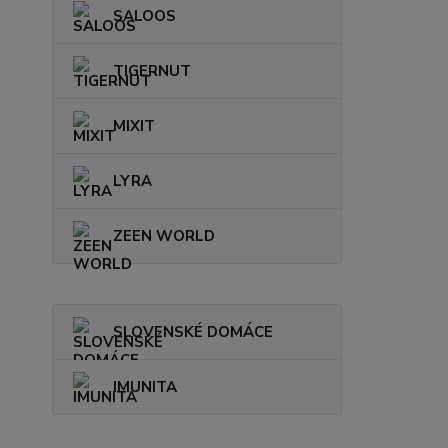
SALOOS
TIGERNUT
MIXIT
LYRA
ZEEN WORLD
SLOVENSKÉ DOMÁCE
IMUNITA