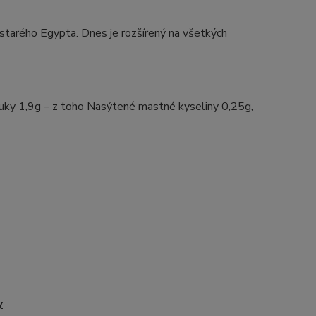
o starého Egypta. Dnes je rozšírený na všetkých
uky 1,9g – z toho Nasýtené mastné kyseliny 0,25g,
y