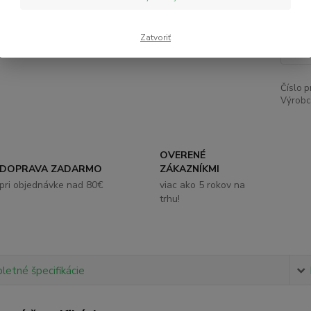
1,
Zatvoriť
Číslo p
Výrobc
OVERENÉ
DOPRAVA ZADARMO
ZÁKAZNÍKMI
pri objednávke nad 80€
viac ako 5 rokov na
trhu!
etné špecifikácie