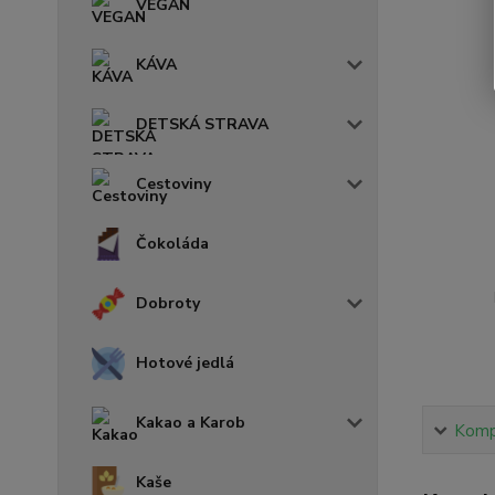
VEGAN
KÁVA
DETSKÁ STRAVA
Cestoviny
Čokoláda
Dobroty
Hotové jedlá
Kakao a Karob
Kompl
Kaše