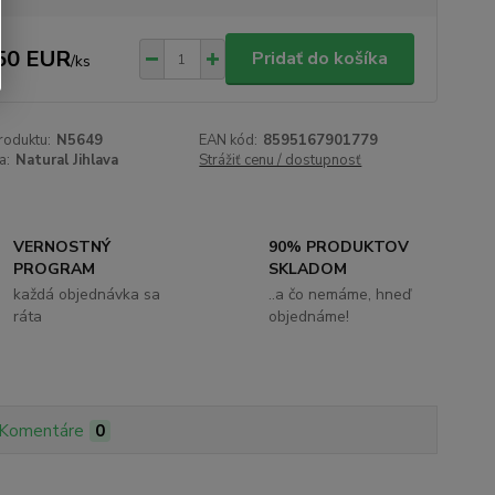
50 EUR
Pridať do košíka
/
ks
roduktu:
N5649
EAN kód:
8595167901779
a:
Natural Jihlava
Strážiť cenu / dostupnosť
VERNOSTNÝ
90% PRODUKTOV
PROGRAM
SKLADOM
každá objednávka sa
..a čo nemáme, hneď
ráta
objednáme!
Komentáre
0