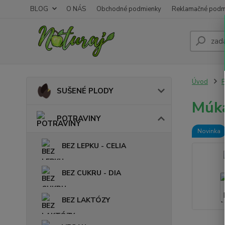
BLOG
O NÁS
Obchodné podmienky
Reklamačné podm
Úvod
SUŠENÉ PLODY
Múka
POTRAVINY
Novinka
BEZ LEPKU - CELIA
BEZ CUKRU - DIA
BEZ LAKTÓZY