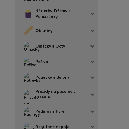
Nátierky, Džemy a
Pomazánky
Obilniny
Omáčky a Octy
Pečivo
Polievky a Bujóny
Prísady na pečenie a
varenie
Pudingy a Pyré
Rastlinné nápoje