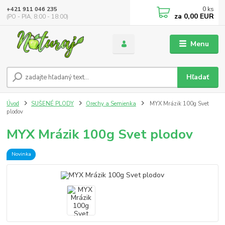
0
ks
+421 911 046 235
za
0,00 EUR
(PO - PIA, 8:00 - 18:00)
Menu
Hľadať
Úvod
SUŠENÉ PLODY
Orechy a Semienka
MYX Mrázik 100g Svet
plodov
MYX Mrázik 100g Svet plodov
Novinka