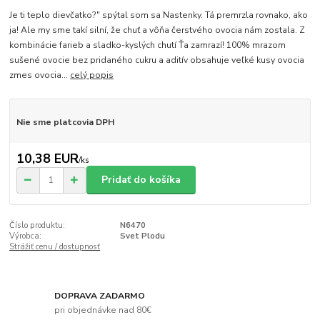
Je ti teplo dievčatko?" spýtal som sa Nastenky. Tá premrzla rovnako, ako
ja! Ale my sme takí silní, že chuť a vôňa čerstvého ovocia nám zostala. Z
kombinácie farieb a sladko-kyslých chutí Ťa zamrazí! 100% mrazom
sušené ovocie bez pridaného cukru a aditív obsahuje veľké kusy ovocia
zmes ovocia...
celý popis
Nie sme platcovia DPH
10,38 EUR
/
ks
Pridať do košíka
Číslo produktu:
N6470
Výrobca:
Svet Plodu
Strážiť cenu / dostupnosť
DOPRAVA ZADARMO
pri objednávke nad 80€