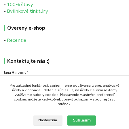
»
100% štavy
»
Bylinkové tinktúry
Overený e-shop
»
Recenzie
Kontaktujte nás :)
Jana Barzóová
+421 911 046 235
(PO - PIA, 8:00 - 18:00)
Pre základnú funkčnosť, spríjemnenie používania webu, analytické
účely a v prípade udelenia súhlasu aj na účely cielenia reklamy
využívame súbory cookies. Nastavenie vlastných preferencií
objednavky@naturaj.sk
cookies môžete kedykoľvek upraviť odkazom v spodnej časti
stránok.
Súhlasím
Nastavenia