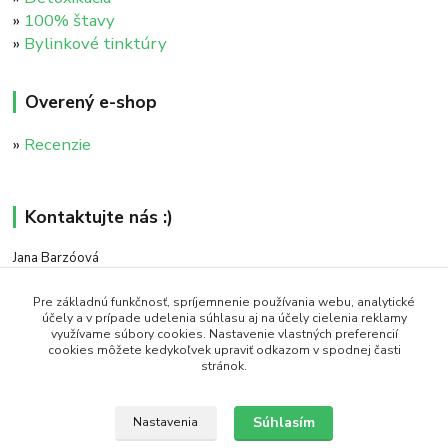
»
100% štavy
»
Bylinkové tinktúry
Overený e-shop
»
Recenzie
Kontaktujte nás :)
Jana Barzóová
+421 911 046 235
(PO - PIA, 8:00 - 18:00)
Pre základnú funkčnosť, spríjemnenie používania webu, analytické
účely a v prípade udelenia súhlasu aj na účely cielenia reklamy
využívame súbory cookies. Nastavenie vlastných preferencií
objednavky@naturaj.sk
cookies môžete kedykoľvek upraviť odkazom v spodnej časti
stránok.
Súhlasím
Nastavenia