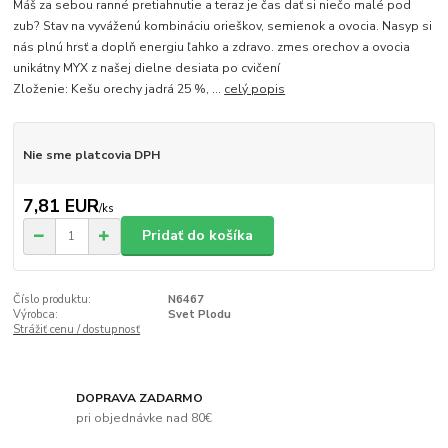
Máš za sebou ranné pretiahnutie a teraz je čas dať si niečo malé pod
zub? Stav na vyváženú kombináciu orieškov, semienok a ovocia. Nasyp si
nás plnú hrsť a doplň energiu ľahko a zdravo. zmes orechov a ovocia
unikátny MYX z našej dielne desiata po cvičení
Zloženie: Kešu orechy jadrá 25 %, ...
celý popis
Nie sme platcovia DPH
7,81 EUR
/
ks
Pridať do košíka
Číslo produktu:
N6467
Výrobca:
Svet Plodu
Strážiť cenu / dostupnosť
DOPRAVA ZADARMO
pri objednávke nad 80€