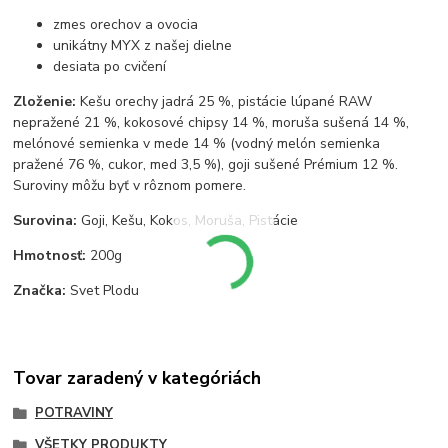
zmes orechov a ovocia
unikátny MYX z našej dielne
desiata po cvičení
Zloženie:
Kešu orechy jadrá 25 %, pistácie lúpané RAW
nepražené 21 %, kokosové chipsy 14 %, moruša sušená 14 %,
melónové semienka v mede 14 % (vodný melón semienka
pražené 76 %, cukor, med 3,5 %), goji sušené Prémium 12 %.
Suroviny môžu byť v rôznom pomere.
Surovina:
Goji, Kešu, Kokos, Moruša, Pistácie
Hmotnosť:
200g
Značka:
Svet Plodu
Tovar zaradený v kategóriách
POTRAVINY
VŠETKY PRODUKTY