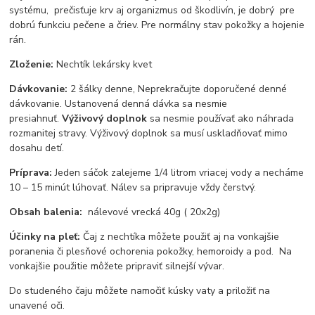
systému, prečisťuje krv aj organizmus od škodlivín, je dobrý pre
dobrú funkciu pečene a čriev. Pre normálny stav pokožky a hojenie
rán.
Zloženie:
Nechtík lekársky kvet
Dávkovanie:
2 šálky denne, Neprekračujte doporučené denné
dávkovanie. Ustanovená denná dávka sa nesmie
presiahnuť.
Výživový doplnok
sa nesmie používať ako náhrada
rozmanitej stravy. Výživový doplnok sa musí uskladňovať mimo
dosahu detí.
Príprava:
Jeden sáčok zalejeme 1/4 litrom vriacej vody a necháme
10 – 15 minút lúhovať. Nálev sa pripravuje vždy čerstvý.
Obsah balenia:
nálevové vrecká 40g ( 20x2g)
Účinky na pleť:
Čaj z nechtíka môžete použiť aj na vonkajšie
poranenia či plesňové ochorenia pokožky, hemoroidy a pod. Na
vonkajšie použitie môžete pripraviť silnejší vývar.
Do studeného čaju môžete namočiť kúsky vaty a priložiť na
unavené oči.