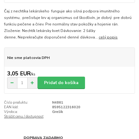
Čaj z nechtíka lekárskeho funguje ako silná podpora imunitného
systému, prečisťuje krv aj organizmus od škodlivín, je dobrý pre dobrú
funkciu pečene a čriev. Pre normálny stav pokožky a hojenie rán.
Zloženie: Nechtík lekársky kvet Dávkovanie: 2 šálky
denne, Neprekračujte doporučené denné dávkova...
celý popis
Nie sme platcovia DPH
3,05 EUR
/
ks
Pridať do košíka
Číslo produktu:
N4861
EAN kód:
8595122316020
Výrobca:
Grešík
Strážiť cenu / dostupnosť
DOPRAVA ZADARMO