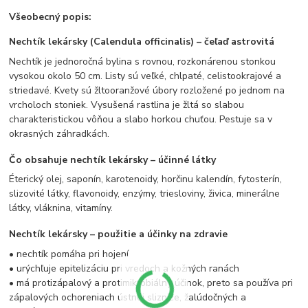
Všeobecný popis:
Nechtík lekársky (Calendula officinalis) – čeľaď astrovitá
Nechtík je jednoročná bylina s rovnou, rozkonárenou stonkou
vysokou okolo 50 cm. Listy sú veľké, chlpaté, celistookrajové a
striedavé. Kvety sú žltooranžové úbory rozložené po jednom na
vrcholoch stoniek. Vysušená rastlina je žltá so slabou
charakteristickou vôňou a slabo horkou chuťou. Pestuje sa v
okrasných záhradkách.
Čo obsahuje nechtík lekársky – účinné látky
Éterický olej, saponín, karotenoidy, horčinu kalendín, fytosterín,
slizovité látky, flavonoidy, enzýmy, triesloviny, živica, minerálne
látky, vláknina, vitamíny.
Nechtík lekársky – použitie a účinky na zdravie
• nechtík pomáha pri hojení
• urýchľuje epitelizáciu pri vredoch a kožných ranách
• má protizápalový a protimikrobiálny účinok, preto sa používa pri
zápalových ochoreniach ústnej sliznice, žalúdočných a