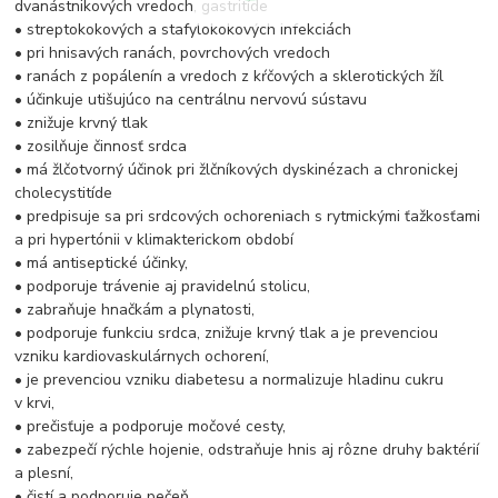
dvanástnikových vredoch, gastritíde
• streptokokových a stafylokokových infekciách
• pri hnisavých ranách, povrchových vredoch
• ranách z popálenín a vredoch z kŕčových a sklerotických žíl
• účinkuje utišujúco na centrálnu nervovú sústavu
• znižuje krvný tlak
• zosilňuje činnosť srdca
• má žlčotvorný účinok pri žlčníkových dyskinézach a chronickej
cholecystitíde
• predpisuje sa pri srdcových ochoreniach s rytmickými ťažkosťami
a pri hypertónii v klimakterickom období
• má antiseptické účinky,
• podporuje trávenie aj pravidelnú stolicu,
• zabraňuje hnačkám a plynatosti,
• podporuje funkciu srdca, znižuje krvný tlak a je prevenciou
vzniku kardiovaskulárnych ochorení,
• je prevenciou vzniku diabetesu a normalizuje hladinu cukru
v krvi,
• prečisťuje a podporuje močové cesty,
• zabezpečí rýchle hojenie, odstraňuje hnis aj rôzne druhy baktérií
a plesní,
• čistí a podporuje pečeň,