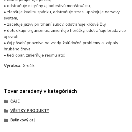
• odstraňuje migrény aj bolestivú menštruáciu,
• zlepšuje kvalitu spánku, odstraňuje stres, upokojuje nervový
systém,
• zaceľuje jazvy pri trhaní zubov, odstraňuje kŕčové žily,
• detoxikuje organizmus, zmierňuje horúčky, odstraňuje bradavice
aj svrab,
• čaj pôsobí priaznivo na vredy, žalúdočné problémy aj zápaly
hrubého čreva,
• lieči opar, zmierňuje reumu atď.
Výrobca:
Grešík
Tovar zaradený v kategóriách
ČAJE
VŠETKY PRODUKTY
Bylinkový čaj