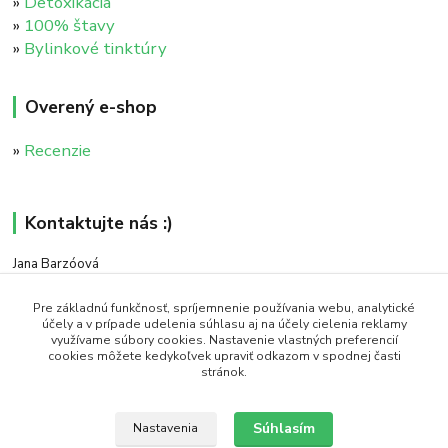
»
Detoxikácia
»
100% štavy
»
Bylinkové tinktúry
Overený e-shop
»
Recenzie
Kontaktujte nás :)
Jana Barzóová
+421 911 046 235
(PO - PIA, 8:00 - 18:00)
Pre základnú funkčnosť, spríjemnenie používania webu, analytické
účely a v prípade udelenia súhlasu aj na účely cielenia reklamy
využívame súbory cookies. Nastavenie vlastných preferencií
objednavky@naturaj.sk
cookies môžete kedykoľvek upraviť odkazom v spodnej časti
stránok.
Súhlasím
Nastavenia