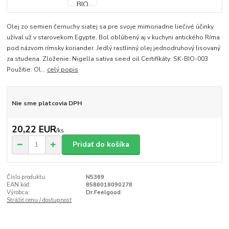
Olej zo semien černuchy siatej sa pre svoje mimoriadne liečivé účinky
užíval už v starovekom Egypte. Bol obľúbený aj v kuchyni antického Ríma
pod názvom rímsky koriander. Jedlý rastlinný olej jednodruhový lisovaný
za studena. Zloženie: Nigella sativa seed oil Certifikáty: SK-BIO-003
Použitie: Ol...
celý popis
Nie sme platcovia DPH
20,22 EUR
/
ks
Pridať do košíka
Číslo produktu:
N5369
EAN kód:
8586018090278
Výrobca:
Dr.Feelgood
Strážiť cenu / dostupnosť