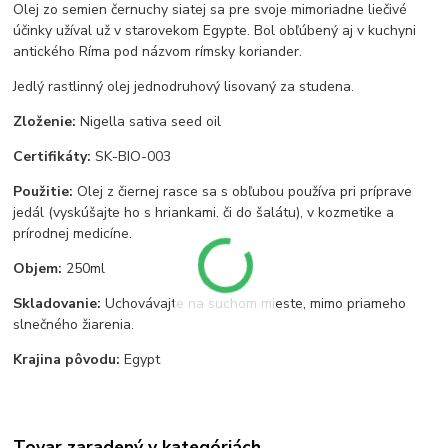
Olej zo semien černuchy siatej sa pre svoje mimoriadne liečivé
účinky užíval už v starovekom Egypte. Bol obľúbený aj v kuchyni
antického Ríma pod názvom rímsky koriander.
Jedlý rastlinný olej jednodruhový lisovaný za studena.
Zloženie:
Nigella sativa seed oil
Certifikáty:
SK-BIO-003
Použitie:
Olej z čiernej rasce sa s obľubou používa pri príprave
jedál (vyskúšajte ho s hriankami, či do šalátu), v kozmetike a
prírodnej medicíne.
Objem:
250ml
Skladovanie:
Uchovávajte na suchom mieste, mimo priameho
slnečného žiarenia.
Krajina pôvodu:
Egypt
Tovar zaradený v kategóriách