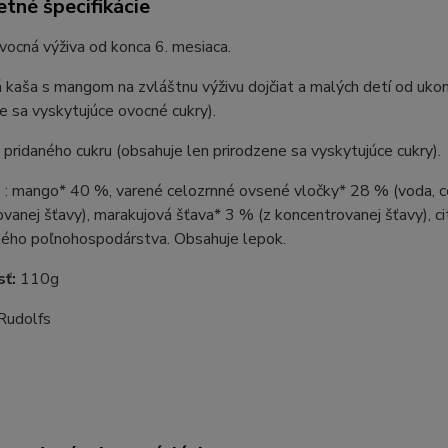
tné špecifikácie
ocná výživa od konca 6. mesiaca.
 kaša s mangom na zvláštnu výživu dojčiat a malých detí od uko
e sa vyskytujúce ovocné cukry).
 pridaného cukru (obsahuje len prirodzene sa vyskytujúce cukry).
e
: mango* 40 %, varené celozrnné ovsené vločky* 28 % (voda, ce
vanej šťavy), marakujová šťava* 3 % (z koncentrovanej šťavy), ci
kého poľnohospodárstva. Obsahuje lepok.
sť:
110g
Rudolfs