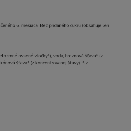
nčeného 6. mesiaca. Bez pridaného cukru (obsahuje len
lozrnné ovsené vločky*), voda, hroznová šťava* (z
trónová šťava* (z koncentrovanej šťavy). *-z