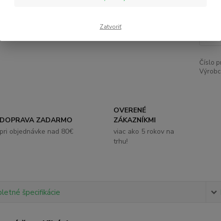
1,
Zatvoriť
Číslo p
Výrobc
OVERENÉ
DOPRAVA ZADARMO
ZÁKAZNÍKMI
pri objednávke nad 80€
viac ako 5 rokov na
trhu!
etné špecifikácie