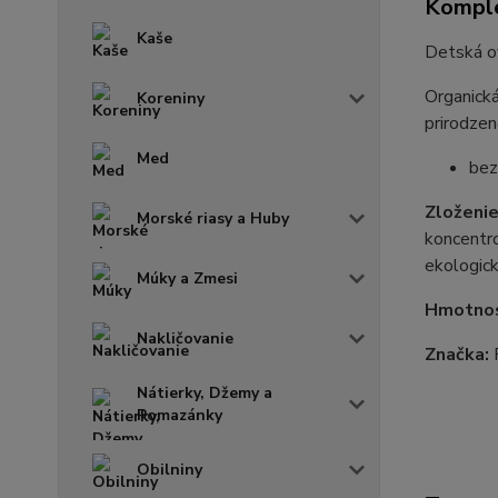
Komple
Kaše
Detská ov
Organická
Koreniny
prirodzen
Med
bez
Zloženi
Morské riasy a Huby
koncentro
ekologic
Múky a Zmesi
Hmotno
Nakličovanie
Značka:
Nátierky, Džemy a
Pomazánky
Obilniny