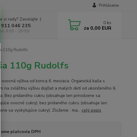
Prihlásenie
e si rady? Zavolajte :)
0
ks
 911 046 235
za
0,00 EUR
IA, 8:00 - 18:00)
ša 110g Rudolfs
ša 110g Rudolfs
 ovocná výživa od konca 6. mesiaca. Organická kaša s
 na zvláštnu výživu dojčiat a malých detí od ukončeného 6.
a. Bez pridaného cukru (obsahuje len prirodzene sa
ujúce ovocné cukry). bez pridaného cukru (obsahuje len
ene sa vyskytujúce cukry). Zloženie : ma...
celý popis
 sme platcovia DPH