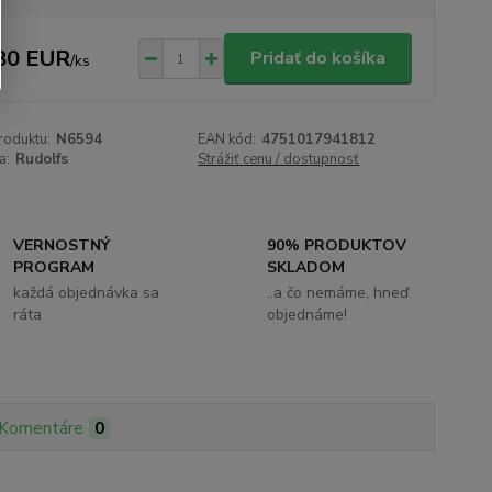
80 EUR
Pridať do košíka
/
ks
roduktu:
N6594
EAN kód:
4751017941812
a:
Rudolfs
Strážiť cenu / dostupnosť
VERNOSTNÝ
90% PRODUKTOV
PROGRAM
SKLADOM
každá objednávka sa
..a čo nemáme, hneď
ráta
objednáme!
Komentáre
0