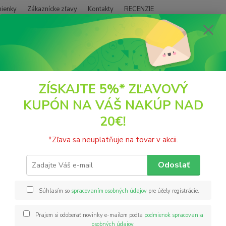
ienky
Zákaznícke zľavy
Kontakty
RECENZIE
Neviet
Hľadať
+421
(PO - P
POTRAVINY
DETSKÁ STRAVA
Organic Mango pocket, celozrnná ka
ZÍSKAJTE 5%* ZĽAVOVÝ
KUPÓN NA VÁŠ NAKÚP NAD
nic Mango pocket, celozrnná ka
20€!
Detská
*Zľava sa neuplatňuje na tovar v akcii.
mangom
mesiac
Odoslať
vyskyt
prirodz
Súhlasím so
spracovaním osobných údajov
pre účely registrácie.
Prajem si odoberať novinky e-mailom podľa
podmienok spracovania
Nie
osobných údajov
.