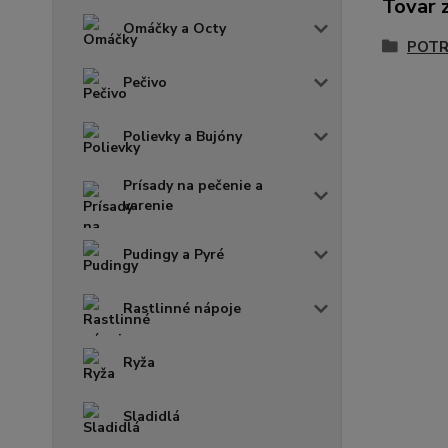
Tovar 
Omáčky a Octy
POTR
Pečivo
Polievky a Bujóny
Prísady na pečenie a
varenie
Pudingy a Pyré
Rastlinné nápoje
Ryža
Sladidlá