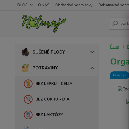
BLOG
O NÁS
Obchodné podmienky
Reklamačné podm
Úvod
SUŠENÉ PLODY
Orga
POTRAVINY
Novinka
BEZ LEPKU - CELIA
BEZ CUKRU - DIA
BEZ LAKTÓZY