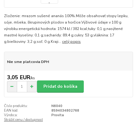
Zloženie: mrazom sušené ananás 100%.Môže obsahovať stopy lepku,
sóje, mlieka, škrupinových plodov a horčice.Výživové údaje v 100 g
výrobku:energetická hodnota: 1574 kJ / 382 kcal;tuky: 0,1 g;nasýtené
mastné kyseliny: 0,1 g;sacharidy: 89,4 g;cukry: 53 g;vláknina: 17
g;bielkoviny: 3,2 g;soľ: 0 g.Kraji...
celý popis
Nie sme platcovia DPH
3,05 EUR
/
ks
Pridať do košíka
Číslo produktu:
N6040
EAN kód:
8594034802768
Výrobca:
Provita
Strážiť cenu / dostupnosť