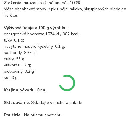
Zloženie:
mrazom sušené ananás 100%.
Môže obsahovať stopy lepku, sóje, mlieka, škrupinových plodov a
horčice.
Výživové údaje v 100 g výrobku:
energetická hodnota: 1574 kJ / 382 kcal;
tuky: 0,1 g;
nasýtené mastné kyseliny: 0,1 g;
sacharidy: 89,4 g;
cukry: 53 g;
vláknina: 17 g;
bielkoviny: 3,2 g;
soľ: 0 g.
Krajina pôvodu:
Čína.
Skladovanie:
Skladujte v suchu a chlade.
Použitie:
Na priamu spotrebu.