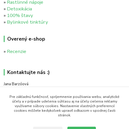
»
Rastlinné nápoje
»
Detoxikácia
»
100% štavy
»
Bylinkové tinktúry
Overený e-shop
»
Recenzie
Kontaktujte nás :)
Jana Barzóová
+421 911 046 235
(PO - PIA, 8:00 - 18:00)
Pre základnú funkčnosť, spríjemnenie používania webu, analytické
účely a v prípade udelenia súhlasu aj na účely cielenia reklamy
využívame súbory cookies. Nastavenie vlastných preferencií
objednavky@naturaj.sk
cookies môžete kedykoľvek upraviť odkazom v spodnej časti
stránok.