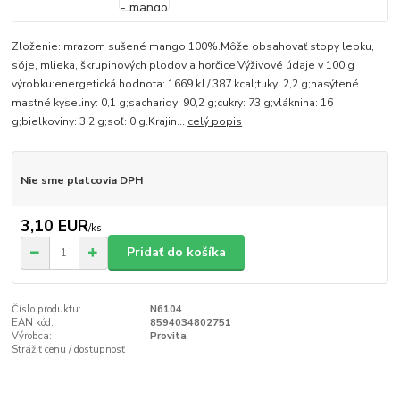
Zloženie: mrazom sušené mango 100%.Môže obsahovať stopy lepku,
sóje, mlieka, škrupinových plodov a horčice.Výživové údaje v 100 g
výrobku:energetická hodnota: 1669 kJ / 387 kcal;tuky: 2,2 g;nasýtené
mastné kyseliny: 0,1 g;sacharidy: 90,2 g;cukry: 73 g;vláknina: 16
g;bielkoviny: 3,2 g;soľ: 0 g.Krajin...
celý popis
Nie sme platcovia DPH
3,10 EUR
/
ks
Pridať do košíka
Číslo produktu:
N6104
EAN kód:
8594034802751
Výrobca:
Provita
Strážiť cenu / dostupnosť