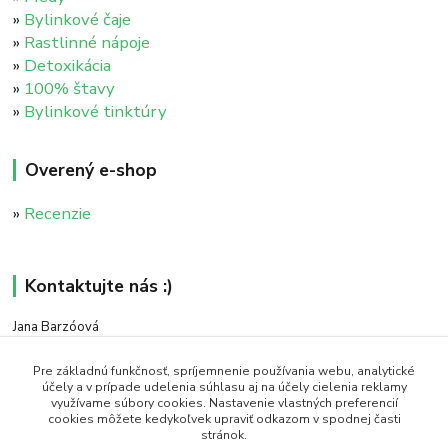
»
Bylinkové čaje
»
Rastlinné nápoje
»
Detoxikácia
»
100% štavy
»
Bylinkové tinktúry
Overený e-shop
»
Recenzie
Kontaktujte nás :)
Jana Barzóová
+421 911 046 235
(PO - PIA, 8:00 - 18:00)
Pre základnú funkčnosť, spríjemnenie používania webu, analytické
účely a v prípade udelenia súhlasu aj na účely cielenia reklamy
využívame súbory cookies. Nastavenie vlastných preferencií
objednavky@naturaj.sk
cookies môžete kedykoľvek upraviť odkazom v spodnej časti
stránok.