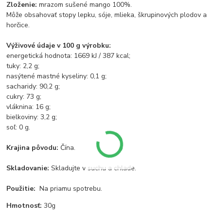
Zloženie:
mrazom sušené mango 100%.
Môže obsahovať stopy lepku, sóje, mlieka, škrupinových plodov a
horčice.
Výživové údaje v 100 g výrobku:
energetická hodnota: 1669 kJ / 387 kcal;
tuky: 2,2 g;
nasýtené mastné kyseliny: 0,1 g;
sacharidy: 90,2 g;
cukry: 73 g;
vláknina: 16 g;
bielkoviny: 3,2 g;
soľ: 0 g.
Krajina pôvodu:
Čína.
Skladovanie:
Skladujte v suchu a chlade.
Použitie:
Na priamu spotrebu.
Hmotnosť:
30g