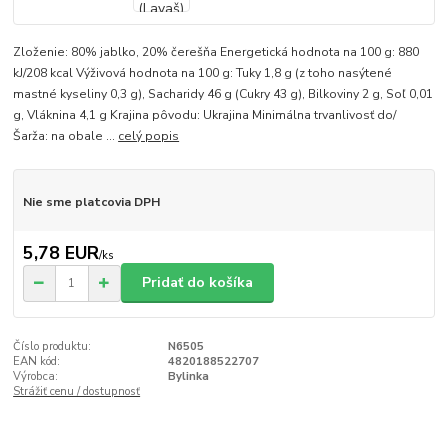
Zloženie: 80% jablko, 20% čerešňa Energetická hodnota na 100 g: 880
kJ/208 kcal Výživová hodnota na 100 g: Tuky 1,8 g (z toho nasýtené
mastné kyseliny 0,3 g), Sacharidy 46 g (Cukry 43 g), Bilkoviny 2 g, Soľ 0,01
g, Vláknina 4,1 g Krajina pôvodu: Ukrajina Minimálna trvanlivosť do/
Šarža: na obale ...
celý popis
Nie sme platcovia DPH
5,78 EUR
/
ks
Pridať do košíka
Číslo produktu:
N6505
EAN kód:
4820188522707
Výrobca:
Bylinka
Strážiť cenu / dostupnosť