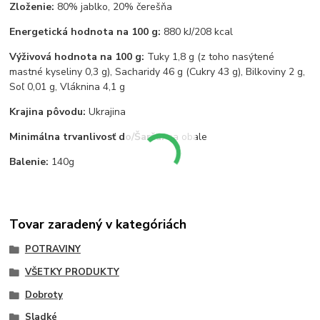
Zloženie:
80% jablko, 20% čerešňa
Energetická hodnota na 100 g:
880 kJ/208 kcal
Výživová hodnota na 100 g:
Tuky 1,8 g (z toho nasýtené
mastné kyseliny 0,3 g), Sacharidy 46 g (Cukry 43 g), Bilkoviny 2 g,
Soľ 0,01 g, Vláknina 4,1 g
Krajina pôvodu:
Ukrajina
Minimálna trvanlivosť do/Šarža:
na obale
Balenie:
140g
Tovar zaradený v kategóriách
POTRAVINY
VŠETKY PRODUKTY
Dobroty
Sladké