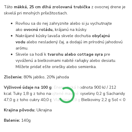
Táto
mäkká, 25 cm dlhá zrolovaná trubička
z ovocnej drene je
skvelá pri mnohých príležitostiach.
Rovňou sa do nej zahryznite alebo si ju vychutnajte
ako
ovocnú roládu,
krájanú na kúsky.
Nakrájané kúsky lavaša skvele dochutia
obyčajnú
vodu
alebo nesladený čaj, a dodajú im prírodnú jahodovú
arómu.
Skvele sa hodí k
tvarohu alebo cottage syra
pre
vyváženú a bielkovinami nabité raňajky alebo desiatu.
Môžete pridať ešte oriešky alebo semienka.
Zloženie:
80% jablko, 20% jahoda
Výživové údaje na 100 g:
Energetická hodnota 900 kJ / 212
kcal Tuky 1,8 g z toho nasýtené mastné kyseliny 0,2 g Sacharidy
47,0 g z toho cukry 40,0 g Vláknina 6,9 g Bielkoviny 2,2 g Soľ < 0
Krajina pôvodu:
Ukrajina
Balenie:
140g