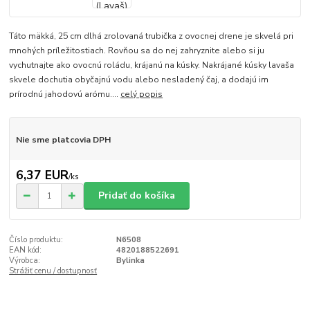
Táto mäkká, 25 cm dlhá zrolovaná trubička z ovocnej drene je skvelá pri
mnohých príležitostiach. Rovňou sa do nej zahryznite alebo si ju
vychutnajte ako ovocnú roládu, krájanú na kúsky. Nakrájané kúsky lavaša
skvele dochutia obyčajnú vodu alebo nesladený čaj, a dodajú im
prírodnú jahodovú arómu....
celý popis
Nie sme platcovia DPH
6,37 EUR
/
ks
Pridať do košíka
Číslo produktu:
N6508
EAN kód:
4820188522691
Výrobca:
Bylinka
Strážiť cenu / dostupnosť