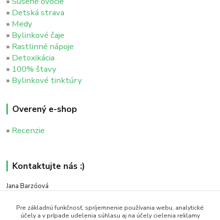
»
Sušené ovocie
»
Detská strava
»
Medy
»
Bylinkové čaje
»
Rastlinné nápoje
»
Detoxikácia
»
100% štavy
»
Bylinkové tinktúry
Overený e-shop
»
Recenzie
Kontaktujte nás :)
Jana Barzóová
+421 911 046 235
(PO - PIA, 8:00 - 18:00)
Pre základnú funkčnosť, spríjemnenie používania webu, analytické
účely a v prípade udelenia súhlasu aj na účely cielenia reklamy