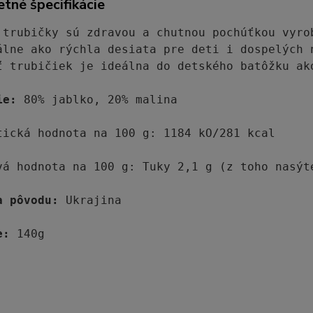
tné špecifikácie
 trubičky sú zdravou a chutnou pochúťkou vyro
álne ako rýchla desiata pre deti i dospelých 
ť trubičiek je ideálna do detského batôžku ako
ie:
 80% jablko, 20% malina

tická hodnota na 100 g: 1184 kO/281 kcal

vá hodnota na 100 g: Tuky 2,1 g (z toho nasýt
a pôvodu:
 Ukrajina

e:
 140g