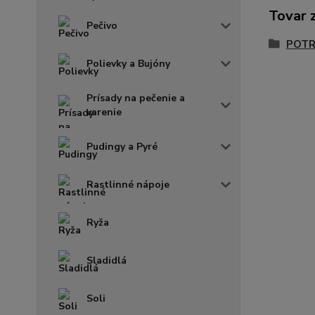
Tovar 
Pečivo
POTR
Polievky a Bujóny
Prísady na pečenie a
varenie
Pudingy a Pyré
Rastlinné nápoje
Ryža
Sladidlá
Soli