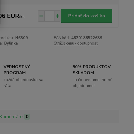
06 EUR
Pridať do košíka
/
ks
roduktu:
N6509
EAN kód:
4820188522639
a:
Bylinka
Strážiť cenu / dostupnosť
VERNOSTNÝ
90% PRODUKTOV
PROGRAM
SKLADOM
každá objednávka sa
..a čo nemáme, hneď
ráta
objednáme!
Komentáre
0