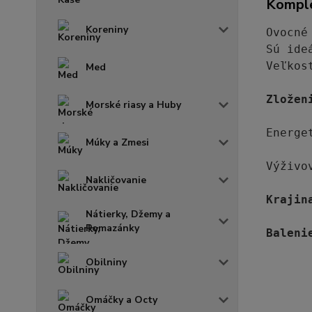
Komple
Koreniny
Ovocné
Sú ide
Veľkos
Med
Zložen
Morské riasy a Huby
Energe
Múky a Zmesi
Výživo
Nakličovanie
Krajin
Nátierky, Džemy a
Pomazánky
Baleni
Obilniny
Omáčky a Octy