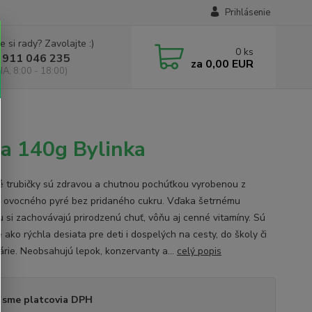
Prihlásenie
e si rady? Zavolajte :)
0
ks
 911 046 235
za
0,00 EUR
IA, 8:00 - 18:00)
na 140g Bylinka
 trubičky sú zdravou a chutnou pochúťkou vyrobenou z
o ovocného pyré bez pridaného cukru. Vďaka šetrnému
u si zachovávajú prirodzenú chuť, vôňu aj cenné vitamíny. Sú
 ako rýchla desiata pre deti i dospelých na cesty, do školy či
árie. Neobsahujú lepok, konzervanty a...
celý popis
 sme platcovia DPH