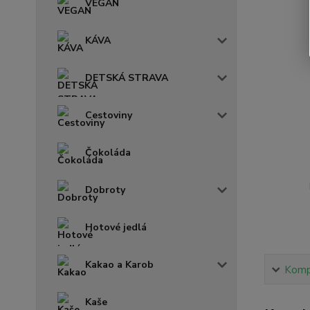
VEGAN
KÁVA
DETSKÁ STRAVA
Cestoviny
Čokoláda
Dobroty
Hotové jedlá
Kakao a Karob
Kompl
Kaše