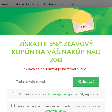
ienky
Zákaznícke zľavy
Kontakty
RECENZIE
Neviet
Hľadať
+421
(PO - P
POTRAVINY
Ovocná trubička (lavaš) jablko-malina 140g Bylinka
ZÍSKAJTE 5%* ZĽAVOVÝ
KUPÓN NA VÁŠ NAKÚP NAD
ná trubička (lavaš) jablko-mali
20€!
Ovocné
*Zľava sa neuplatňuje na tovar v akcii.
čistéh
sušeni
Odoslať
ideálne
kancel
Súhlasím so
spracovaním osobných údajov
pre účely registrácie.
Prajem si odoberať novinky e-mailom podľa
podmienok spracovania
Nie
osobných údajov
.