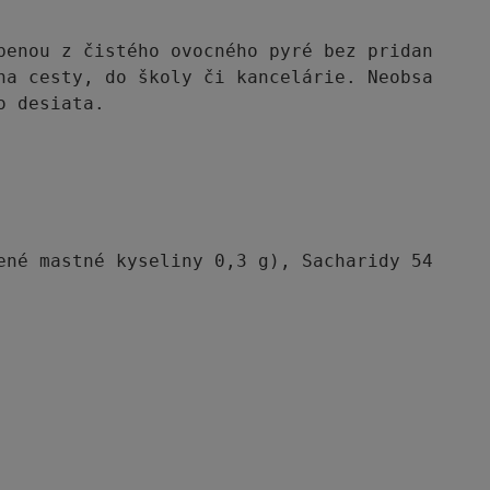
benou z čistého ovocného pyré bez pridaného c
na cesty, do školy či kancelárie. Neobsahujú 
 desiata.

ené mastné kyseliny 0,3 g), Sacharidy 54 g (C