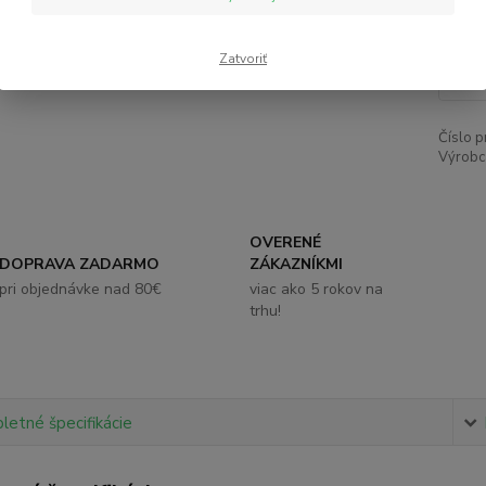
7,
Zatvoriť
Číslo p
Výrobc
OVERENÉ
DOPRAVA ZADARMO
ZÁKAZNÍKMI
pri objednávke nad 80€
viac ako 5 rokov na
trhu!
etné špecifikácie