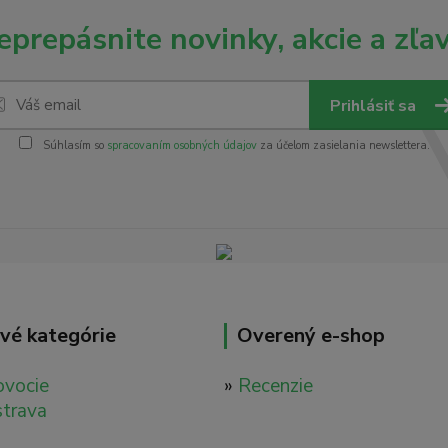
eprepásnite novinky, akcie a zľav
Prihlásiť sa
Súhlasím so
spracovaním osobných údajov
za účelom zasielania newslettera.
vé kategórie
Overený e-shop
ovocie
»
Recenzie
strava