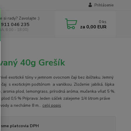
Prihlásenie
e si rady? Zavolajte :)
0
ks
 911 046 235
za
0,00 EUR
IA, 8:00 - 18:00)
ovaný 40g Grešík
ivé exotické tóny v jemnom ovocnom čaji bez ibišteku. Jemný
 čaj s exotickým podtónom a vanilkou. Zloženie: jablká, šípka
e, aronia plod, lemongrass, prírodná aróma, mučenka vňať 5 %,
a plod 0,5 % Príprava: Jeden sáček zalejeme 1/4 litrom práve
j vody a necháme 8 m...
celý popis
 sme platcovia DPH