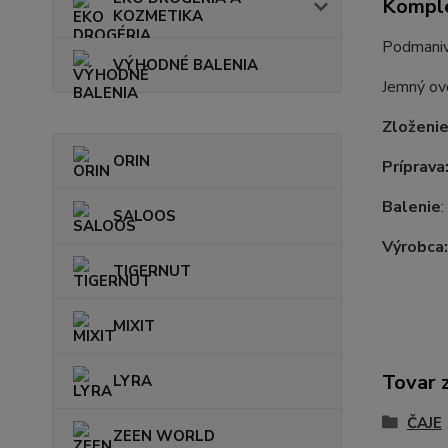
Komple
KOZMETIKA
Podmaniv
VÝHODNÉ BALENIA
Jemný ov
Zloženie
ORIN
Príprava
Balenie
:
SALOOS
Výrobca
TIGERNUT
MIXIT
Tovar 
LYRA
ČAJE
ZEEN WORLD