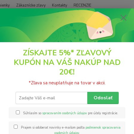
ienky
Zákaznícke zľavy
Kontakty
RECENZIE
Neviet
Hľadať
+421
(PO - P
ČAJE
Ovocný čaj Mučenka a vanilka porciovaný 40g Grešík
ZÍSKAJTE 5%* ZĽAVOVÝ
KUPÓN NA VÁŠ NAKÚP NAD
ný čaj Mučenka a vanilka porci
20€!
Podman
*Zľava sa neuplatňuje na tovar v akcii.
ovocný
oplodi
Odoslať
vanilk
vriace
Súhlasím so
spracovaním osobných údajov
pre účely registrácie.
Prajem si odoberať novinky e-mailom podľa
podmienok spracovania
Nie
osobných údajov
.