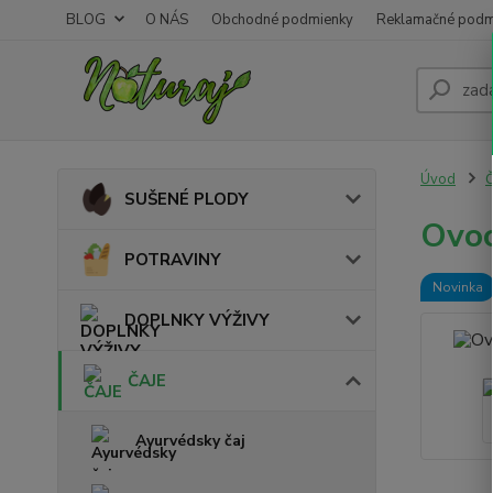
BLOG
O NÁS
Obchodné podmienky
Reklamačné podm
Úvod
SUŠENÉ PLODY
Ovoc
POTRAVINY
Novinka
DOPLNKY VÝŽIVY
ČAJE
Ayurvédsky čaj