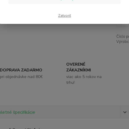
3,
Zatvoriť
Číslo p
Výrobc
OVERENÉ
DOPRAVA ZADARMO
ZÁKAZNÍKMI
pri objednávke nad 80€
viac ako 5 rokov na
trhu!
etné špecifikácie