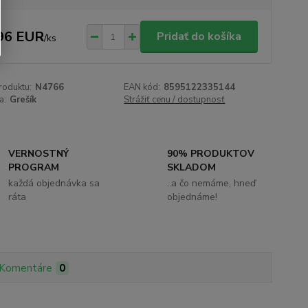
96 EUR
Pridať do košíka
/
ks
roduktu:
N4766
EAN kód:
8595122335144
a:
Grešík
Strážiť cenu / dostupnosť
VERNOSTNÝ
90% PRODUKTOV
PROGRAM
SKLADOM
každá objednávka sa
..a čo nemáme, hneď
ráta
objednáme!
Komentáre
0