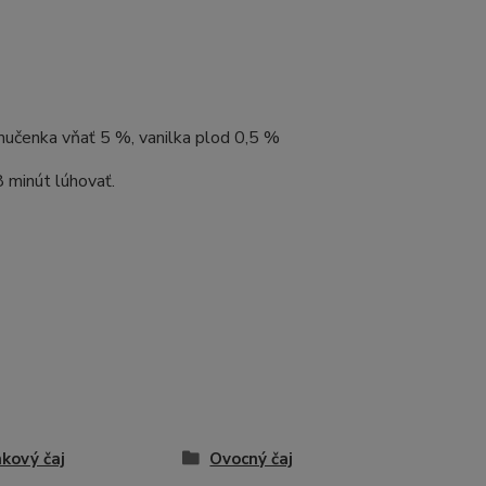
 mučenka vňať 5 %, vanilka plod 0,5 %
 minút lúhovať.
nkový čaj
Ovocný čaj