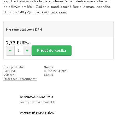
Paprikové vločky sa hodia na ochutenie rôznych druhov mäsa a taktiež
do pálivých omáčok. Zloženie: paprika ročná. Bez glutamanu sodného.
Hmotnosť: 40g Výrobca: Grešík
celý popis
Nie sme platcovia DPH
2,73 EUR
/
ks
Pridať do košíka
Číslo produktu:
N4787
EAN kód:
8595122341923
Výrobca:
Grešík
Strážiť cenu / dostupnosť
DOPRAVA ZADARMO
pri objednávke nad 80€
OVERENÉ ZÁKAZNÍKMI