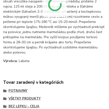
obsah vrecúška nasypeme do pripravenej nádoby, pridáme 2
vajcia, 125 ml oleja a 200 ml vody alebo mlieka a šľaháme
elektrickým šľahačom 2–3 minúty. Na vymastený a bezlepkovou
múkou vysypaný menší plech (cca 25x35 cm) rozotrieme cesto a
pečieme pri teplote 175–180 °C asi 15–20 minút. Prepečenie
skontrolujeme špajľou. Medovník môžeme po vychladnutí prekrojiť
na polovice, jednu natrieme marmeládou podľa chuti, druhú časť
priklopíme na marmeládu. Pre vyšší korpus použijeme tortovú
formu ø 28–30 cm a perník krájame ako tortu. Prepečenie
skontrolujeme špajľou. Po vychladnutí ozdobíme marmeládou
alebo polevou.
Výrobca:
Labeta
Tovar zaradený v kategóriách
POTRAVINY
VŠETKY PRODUKTY
BEZ LEPKU - CELIA