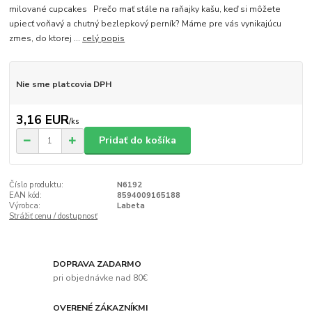
milované cupcakes Prečo mať stále na raňajky kašu, keď si môžete
upiecť voňavý a chutný bezlepkový perník? Máme pre vás vynikajúcu
zmes, do ktorej ...
celý popis
Nie sme platcovia DPH
3,16 EUR
/
ks
Pridať do košíka
Číslo produktu:
N6192
EAN kód:
8594009165188
Výrobca:
Labeta
Strážiť cenu / dostupnosť
DOPRAVA ZADARMO
pri objednávke nad 80€
OVERENÉ ZÁKAZNÍKMI