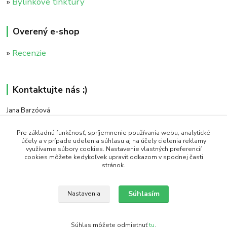
»
Bylinkové tinktúry
Overený e-shop
»
Recenzie
Kontaktujte nás :)
Jana Barzóová
+421 911 046 235
(PO - PIA, 8:00 - 18:00)
Pre základnú funkčnosť, spríjemnenie používania webu, analytické
účely a v prípade udelenia súhlasu aj na účely cielenia reklamy
využívame súbory cookies. Nastavenie vlastných preferencií
objednavky@naturaj.sk
cookies môžete kedykoľvek upraviť odkazom v spodnej časti
stránok.
Súhlasím
Nastavenia
Icons made by Smashicons from www.flaticon.com is licensed by CC 3.0 BY
Súhlas môžete odmietnuť
tu
.