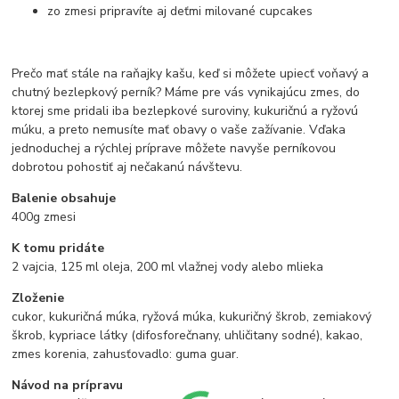
zo zmesi pripravíte aj deťmi milované cupcakes
Prečo mať stále na raňajky kašu, keď si môžete upiecť voňavý a
chutný bezlepkový perník? Máme pre vás vynikajúcu zmes, do
ktorej sme pridali iba bezlepkové suroviny, kukuričnú a ryžovú
múku, a preto nemusíte mať obavy o vaše zažívanie. Vďaka
jednoduchej a rýchlej príprave môžete navyše perníkovou
dobrotou pohostiť aj nečakanú návštevu.
Balenie obsahuje
400g zmesi
K tomu pridáte
2 vajcia, 125 ml oleja, 200 ml vlažnej vody alebo mlieka
Zloženie
cukor, kukuričná múka, ryžová múka, kukuričný škrob, zemiakový
škrob, kypriace látky (difosforečnany, uhličitany sodné), kakao,
zmes korenia, zahusťovadlo: guma guar.
Návod na prípravu