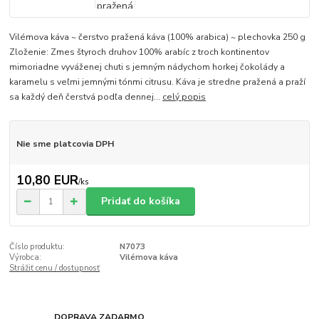
Vilémova káva ~ čerstvo pražená káva (100% arabica) ~ plechovka 250 g
Zloženie: Zmes štyroch druhov 100% arabíc z troch kontinentov
mimoriadne vyváženej chuti s jemným nádychom horkej čokolády a
karamelu s veľmi jemnými tónmi citrusu. Káva je stredne pražená a praží
sa každý deň čerstvá podľa dennej...
celý popis
Nie sme platcovia DPH
10,80 EUR
/
ks
Pridať do košíka
Číslo produktu:
N7073
Výrobca:
Vilémova káva
Strážiť cenu / dostupnosť
DOPRAVA ZADARMO