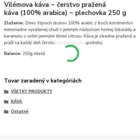
Vilémova káva ~ čerstvo pražená
káva (100% arabica) ~ plechovka 250 g
Zloženie:
Zmes štyroch druhov 100% arabíc z troch kontinentov
mimoriadne vyváženej chuti s jemným nádychom horkej čokolády a
karamelu s veľmi jemnými tónmi citrusu. Káva je stredne pražená a
praží sa každý deň čerstvá podľa dennej spotreby.
Balenie:
250g mletá
Tovar zaradený v kategóriách
VŠETKY PRODUKTY
KÁVA
Ostatné