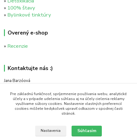
»
Detoxikácia
»
100% štavy
»
Bylinkové tinktúry
Overený e-shop
»
Recenzie
Kontaktujte nás :)
Jana Barzóová
+421 911 046 235
(PO - PIA, 8:00 - 18:00)
Pre základnú funkčnosť, spríjemnenie používania webu, analytické
účely a v prípade udelenia súhlasu aj na účely cielenia reklamy
využívame súbory cookies. Nastavenie vlastných preferencií
objednavky@naturaj.sk
cookies môžete kedykoľvek upraviť odkazom v spodnej časti
stránok.
Súhlasím
Nastavenia