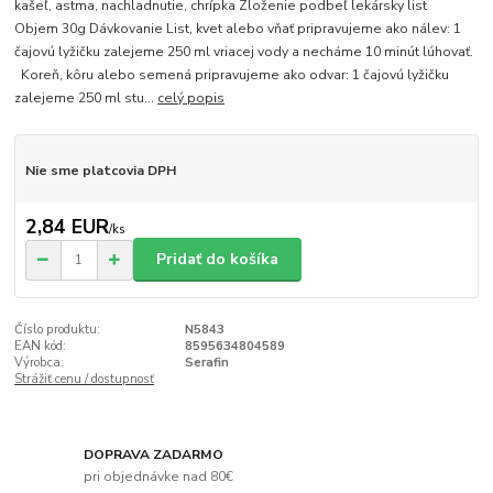
kašeľ, astma, nachladnutie, chrípka Zloženie podbeľ lekársky list
Objem 30g Dávkovanie List, kvet alebo vňať pripravujeme ako nálev: 1
čajovú lyžičku zalejeme 250 ml vriacej vody a necháme 10 minút lúhovať.
Koreň, kôru alebo semená pripravujeme ako odvar: 1 čajovú lyžičku
zalejeme 250 ml stu...
celý popis
Nie sme platcovia DPH
2,84 EUR
/
ks
Pridať do košíka
Číslo produktu:
N5843
EAN kód:
8595634804589
Výrobca:
Serafin
Strážiť cenu / dostupnosť
DOPRAVA ZADARMO
pri objednávke nad 80€