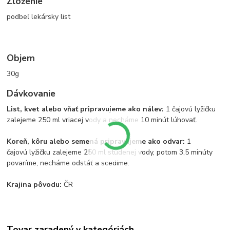
Zloženie
podbeľ lekársky list
Objem
30g
Dávkovanie
List, kvet alebo vňať pripravujeme ako nálev:
1 čajovú lyžičku
zalejeme 250 ml vriacej vody a necháme 10 minút lúhovať.
Koreň, kôru alebo semená pripravujeme ako odvar:
1
čajovú lyžičku zalejeme 250 ml studenej vody, potom 3,5 minúty
povaríme, necháme odstáť a scedíme.
Krajina pôvodu:
ČR
Tovar zaradený v kategóriách