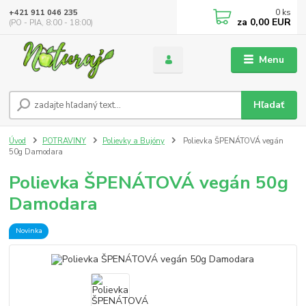
0
ks
+421 911 046 235
za
0,00 EUR
(PO - PIA, 8:00 - 18:00)
Menu
Hľadať
Úvod
POTRAVINY
Polievky a Bujóny
Polievka ŠPENÁTOVÁ vegán
50g Damodara
Polievka ŠPENÁTOVÁ vegán 50g
Damodara
Novinka