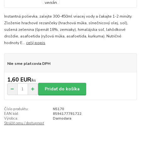
Instantná polievka, zalejte 300-450ml vriacej vody a čakajte 1-2 minúty.
Zloženie hrachové rezančeky (hrachová múka, slnečnicový olej, soľ),
sušená zelenina (špenát 18%, zemiaky), himalájska soľ, lahôdkové
droždie, asafoetida (ryžová múka, asafoetida, kurkuma). Nutričné ​​
hodnoty E...
celý popis
Nie sme platcovia DPH
1,60 EUR
/
ks
Pridať do košíka
Číslo produktu:
N5170
EAN kód:
8594177781722
Výrobca:
Damodara
Strážiť cenu / dostupnosť