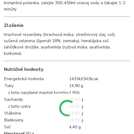
Instantná polievka, zalejte 300-450ml vriacej vody a čakajte 1-2
minúty.
Zloženie
hrachové rezančeky (hrachová múka, slnečnicový olej, soľ),
sušená zelenina (špenát 18%, zemiaky), himalájska soľ,
lahôdkové droždie, asafoetida (ryžová múka, asafoetida,
kurkuma).
Nutričné ​​hodnoty
Energetická hodnota
1433kJ/342kcal
Tuky
14,90 g
z toho nasýtené mastné kyseliny
1,60g
Sacharidy
39,40 g
z toho cukry
14,00 g
Vláknina
11,80 g
Bielkoviny
16,50 g
Soľ
4,40 g
Hmotnosť
50 g