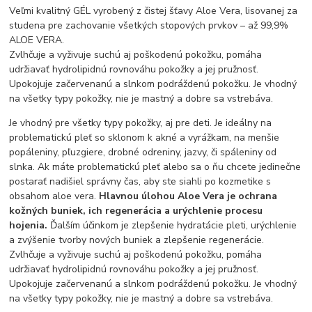
Veľmi kvalitný GÉL vyrobený z čistej šťavy Aloe Vera, lisovanej za
studena pre zachovanie všetkých stopových prvkov – až 99,9%
ALOE VERA.
Zvlhčuje a vyživuje suchú aj poškodenú pokožku, pomáha
udržiavať hydrolipidnú rovnováhu pokožky a jej pružnosť.
Upokojuje začervenanú a slnkom podráždenú pokožku. Je vhodný
na všetky typy pokožky, nie je mastný a dobre sa vstrebáva.
Je vhodný pre všetky typy pokožky, aj pre deti. Je ideálny na
problematickú pleť so sklonom k akné a vyrážkam, na menšie
popáleniny, pľuzgiere, drobné odreniny, jazvy, či spáleniny od
slnka. Ak máte problematickú pleť alebo sa o ňu chcete jedinečne
postarať nadišiel správny čas, aby ste siahli po kozmetike s
obsahom aloe vera.
Hlavnou úlohou Aloe Vera je ochrana
kožných buniek, ich regenerácia a urýchlenie procesu
hojenia.
Ďalším účinkom je zlepšenie hydratácie pleti, urýchlenie
a zvýšenie tvorby nových buniek a zlepšenie regenerácie.
Zvlhčuje a vyživuje suchú aj poškodenú pokožku, pomáha
udržiavať hydrolipidnú rovnováhu pokožky a jej pružnosť.
Upokojuje začervenanú a slnkom podráždenú pokožku. Je vhodný
na všetky typy pokožky, nie je mastný a dobre sa vstrebáva.