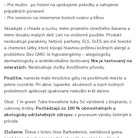
– Pre mužov : po holení na upokojenie pokožky a zahojenie
prípadných poranení
– Pre seniorov na zmiernenie bolesti svalov a kĺbov
Skladujte v chlade a suchu, mimo priameho slnečného žiarenia a
mimo dosahu malých detí. Len na vnútorné použitie. Produkt
neobsahuje parabény, farbivá, parfumy, SLS, SLES ani iné toxické
a chemické látky, ktoré bývajú hlavnou príčinou kožných alergií a
problémov. Bez GMO. Je hypoalergénny – alegologicky,
dermatologicky a antimikrobiálne testovaný.
Nie je testovaný na
zvieratách.
Neobsahuje zložky živočíšneho pôvodu.
Použitie:
naneste malé množstvo gélu na postihnuté miesto a
jemne rozotrite. Pri akné, lupienke, ekzémoch a iných kožných
problémoch aplikovať opakovane niekoľko krát denne.
Obal: I´m green Tube Inovatívne tuby Sú vyrobené z bioplastu, z
cukrovej trstiny.
Pochádzajú zo 100 % obnovitelných a
ekologicky udržateľných zdrojov
, s procesom výroby šetrným k
prírode.
Zloženie:
Šťava z listov Aloe Barbadensis, xantánová guma,