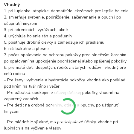
Vhodný
:
1. pri lupienke, atopickej dermatitíde, ekzémoch pre lepšie hojenie
2. zmierňuje svrbenie, podráždenie, začervenanie a opuch i po
uštipnutí hmyzom
3. pri odreninách, vyrážkach, akné
4. urýchľuje hojenie rán a popálenín
5. posilňuje drobné cievky a zamedzuje ich praskaniu
6. ničí baktérie a plesne
7. počas opaľovania na ochranu pokožky pred slnečným žiarením –
po opaľovaní na upokojenie podráždenej alebo spálenej pokožky
8. pre malé deti, dospelých, rodičov, starých rodičov= vhodný pre
celú rodinu
– Pre ženy : vyživenie a hydratácia pokožky, vhodné ako podklad
pod krém na tvár ráno i večer
– Pre bábätká: upokojenie citlivej detskej pokožky, vhodné na
zaparený zadoček
– Pre deti : na drobné odreniny, otlaky a opuchy, po uštipnutí
hmyzom
– Pre mládež
:
Hojí akné, má protizápalové účinky, vhodné pri
lupinách a na vyživenie vlasov