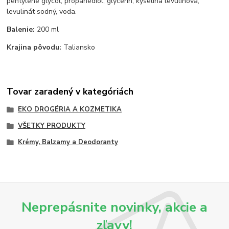
pentylene glycol, propanediol, glycerín, kyselina levulínová,
levulinát sodný, voda.
Balenie:
200 ml
Krajina pôvodu:
Taliansko
Tovar zaradený v kategóriách
EKO DROGÉRIA A KOZMETIKA
VŠETKY PRODUKTY
Krémy, Balzamy a Deodoranty
Neprepásnite novinky, akcie a
zľavy!