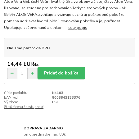
Aloe Vera GÉL čistý Veľmi kvalitný GÉL vyrobený z čistej šťavy Aloe Vera,
lisovanej za studena pre zachovanie všetkých stopových prvkov – až
99,9% ALOE VERA.Zvlhčuje a vyživuje suchú aj poškodenú pokožku,
pomáha udržiavať hydrolipidnú rovnováhu pokožky a jej pružnosť.
Upokojuje začervenanú a slnkom ...
celý popis
Nie sme platcovia DPH
14,44 EUR
/
ks
Pridať do košíka
Číslo produktu:
N4103
EAN kód:
8008843133376
Výrobca:
ESI
Strážiť cenu / dostupnosť
DOPRAVA ZADARMO
pri objednávke nad 80€