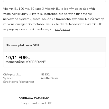
Vitamín B1 100 mg, 60 kapsúl Vitamín B1 je jedným zo základných
vitamínov skupiny B, ktoré sú potrebné pre správne fungovanie
nervového systému, srdca, obličiek a tráviaceho systému. Má významný
vplyv na energetický metabolizmus v bunkách. Nedostatok vitamínu B1
sa prejavuje oslabením srdcovej či...
celý popis
Nie sme platcovia DPH
10,11 EUR
/
ks
Momentálne VYPREDANÉ
Číslo produktu:
N3932
Výrobca:
Adelle Davis
Strážiť cenu / dostupnosť
DOPRAVA ZADARMO
pri objednávke nad 80€