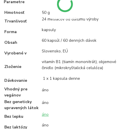
Parametre
Hmotnosť
50 g
24 mesiacov od dátumu výroby
Trvanlivosť
kapsuly
Forma
60 kapsúl / 60 denných dávok
Obsah
Slovensko, EÚ
Vyrobené v
vitamín B1 (tiamín mononitrát), objemové
Zloženie
činidlo (mikrokryštalická celulóza)
1 x 1 kapsula denne
Dávkovanie
Vhodný pre
áno
vegánov
Bez geneticky
áno
upravených látok
áno
Bez lepku
áno
Bez laktózy