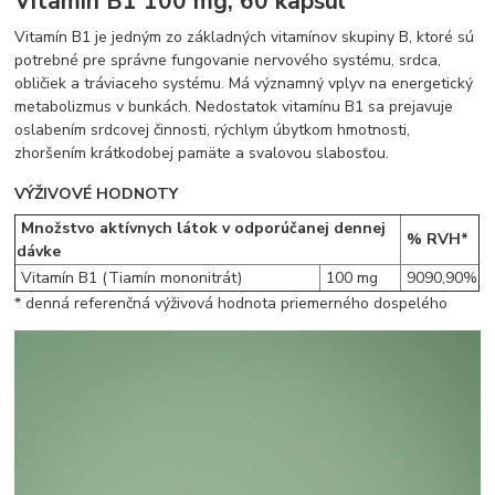
Vitamín B1 100 mg, 60 kapsúl
Vitamín B1 je jedným zo základných vitamínov skupiny B, ktoré sú
potrebné pre správne fungovanie nervového systému, srdca,
obličiek a tráviaceho systému. Má významný vplyv na energetický
metabolizmus v bunkách. Nedostatok vitamínu B1 sa prejavuje
oslabením srdcovej činnosti, rýchlym úbytkom hmotnosti,
zhoršením krátkodobej pamäte a svalovou slabosťou.
VÝŽIVOVÉ HODNOTY
Množstvo aktívnych látok v odporúčanej dennej
% RVH*
dávke
Vitamín B1 (Tiamín mononitrát)
100 mg
9090,90%
* denná referenčná výživová hodnota priemerného dospelého