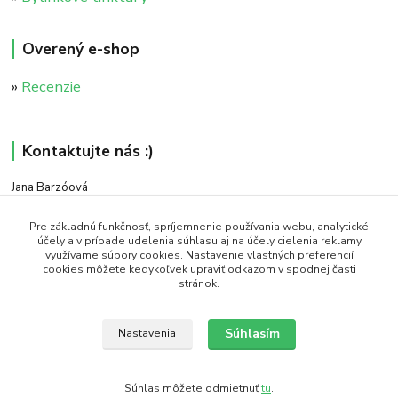
Overený e-shop
»
Recenzie
Kontaktujte nás :)
Jana Barzóová
+421 911 046 235
(PO - PIA, 8:00 - 18:00)
Pre základnú funkčnosť, spríjemnenie používania webu, analytické
účely a v prípade udelenia súhlasu aj na účely cielenia reklamy
využívame súbory cookies. Nastavenie vlastných preferencií
objednavky@naturaj.sk
cookies môžete kedykoľvek upraviť odkazom v spodnej časti
stránok.
Súhlasím
Nastavenia
Icons made by Smashicons from www.flaticon.com is licensed by CC 3.0 BY
Súhlas môžete odmietnuť
tu
.