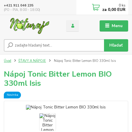
0
ks
+421 911 046 235
za
0,00 EUR
(PO - PIA, 8:00 - 18:00)
Menu
Hľadať
Úvod
ŠŤAVY A NÁPOJE
Nápoj Tonic Bitter Lemon BIO 330ml Isis
Nápoj Tonic Bitter Lemon BIO
330ml Isis
Novinka