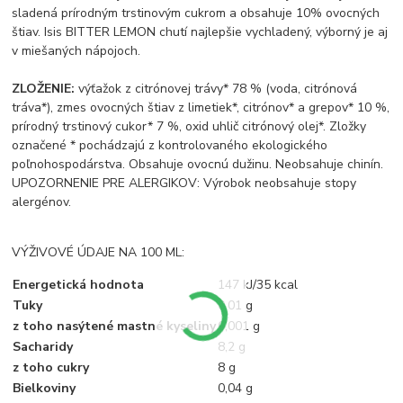
sladená prírodným trstinovým cukrom a obsahuje 10% ovocných
štiav. Isis BITTER LEMON chutí najlepšie vychladený, výborný je aj
v miešaných nápojoch.
ZLOŽENIE:
výťažok z citrónovej trávy* 78 % (voda, citrónová
tráva*), zmes ovocných štiav z limetiek*, citrónov* a grepov* 10 %,
prírodný trstinový cukor* 7 %, oxid uhlič citrónový olej*. Zložky
označené * pochádzajú z kontrolovaného ekologického
poľnohospodárstva. Obsahuje ovocnú dužinu. Neobsahuje chinín.
UPOZORNENIE PRE ALERGIKOV: Výrobok neobsahuje stopy
alergénov.
VÝŽIVOVÉ ÚDAJE NA 100 ML:
Energetická hodnota
147 kJ/35 kcal
Tuky
0,01 g
z toho nasýtené mastné kyseliny
0,001 g
Sacharidy
8,2 g
z toho cukry
8 g
Bielkoviny
0,04 g