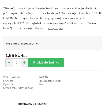
Táto veľmi osviežujúca obdoba toniku neobsahuje chinín, je sladená
prírodným trstinovým cukrom a obsahuje 10% ovocných štiav. Isis BITTER
LEMON chutí najlepšie vychladený, výborný je aj v miešaných
nápojoch.ZLOŽENIE: výťažok z citrónovej trávy* 78 % (voda, citrónová
tráva*), zmes ovocných štiav z li...
celý popis
Nie sme platcovia DPH
1,66 EUR
/
ks
Pridať do košíka
Číslo produktu:
N4158
EAN kód:
4106060074480
Výrobca:
Isis
Strážiť cenu / dostupnosť
DOPRAVA ZADARMO