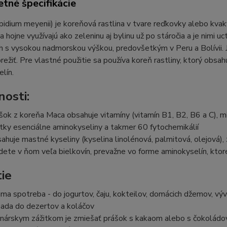
tné špecifikácie
idium meyenii) je koreňová rastlina v tvare reďkovky alebo kvaky
a hojne využívajú ako zeleninu aj bylinu už po stáročia a je nimi u
h s vysokou nadmorskou výškou, predovšetkým v Peru a Bolívii. J
režiť. Pre vlastné použitie sa používa koreň rastliny, ktorý obsa
lín.
nosti:
šok z koreňa Maca obsahuje vitamíny (vitamín B1, B2, B6 a C), min
tky esenciálne aminokyseliny a takmer 60 fytochemikálií
ahuje mastné kyseliny (kyselina linolénová, palmitová, olejová),
dete v ňom veľa bielkovín, prevažne vo forme aminokyselín, kto
tie
ama spotreba - do jogurtov, čaju, kokteilov, domácich džemov, vý
sada do dezertov a koláčov
inárskym zážitkom je zmiešať prášok s kakaom alebo s čokolád