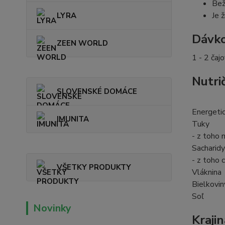
Bež
Je 
LYRA
Dávko
ZEEN WORLD
1 - 2 čaj
Nutri
SLOVENSKÉ DOMÁCE
Energeti
IMUNITA
Tuky
- z toho 
Sacharidy
- z toho 
VŠETKY PRODUKTY
Vláknina
Bielkovin
Soľ
Novinky
Kraji