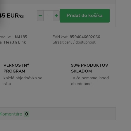
45 EUR
Pridať do košíka
/
ks
roduktu:
N4185
EAN kód:
8594046602066
a:
Health Link
Strážiť cenu / dostupnosť
VERNOSTNÝ
90% PRODUKTOV
PROGRAM
SKLADOM
každá objednávka sa
..a čo nemáme, hneď
ráta
objednáme!
Komentáre
0