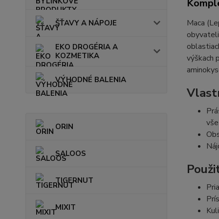
Komple
Maca (Lep
ŠŤAVY A NÁPOJE
obyvateli
oblastiac
EKO DROGÉRIA A
KOZMETIKA
výškach p
aminokyse
VÝHODNÉ BALENIA
Vlast
Prá
vše
ORIN
Obs
Náj
SALOOS
Použi
TIGERNUT
Pri
Prí
MIXIT
Kul