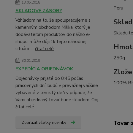
13.05.2018
Peru
SKLADOVÉ ZÁSOBY
Vzhľadom na to, že spolupracujeme s
Sklad
kamenným obchodom Milika, ktorý je
Skladujte
dodávateľom produktov do nášho e-
shopu, môže dôjsť k tejto náhodnej
Hmot
situácii: ...
čítať celé
250g
30.01.2019
EXPEDÍCIA OBJEDNÁVOK
Zlože
Objednávky prijaté do 8:45 počas
100% BIO
pracovných dní, budú v prevažnej väčšine
vybavené v ten istý deň v prípade, že
Vami objednaný tovar bude skladom. Obj...
čítať celé
Tovar 
Zobraziť všetky novinky