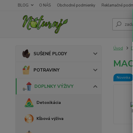
BLOG
O NÁS
Obchodné podmienky
Reklamačné podm
Úvod
SUŠENÉ PLODY
MAC
POTRAVINY
Novinka
DOPLNKY VÝŽIVY
Detoxikácia
Kĺbová výživa