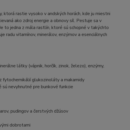
, ktorá rastie vysoko v andských horách, kde ju miestni
ctievaná ako zdroj energie a obnovy síl. Pestuje sa v
e to jedna z mála rastlín, ktoré sú schopné v takýchto
huje radu vitamínov, minerálov, enzýmov a esenciálnych
erálne látky (vápnik, horčík, zinok, železo), enzýmy,
 z fytochemikálií glukozinoláty a makamidy
ré sú nevyhnutné pre bunkové funkcie
varov, pudingov a čerstvých džúsov
ovými dobrotami