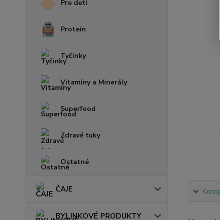
Pre deti
Proteín
Tyčinky
Vitamíny a Minerály
Superfood
Zdravé tuky
Ostatné
ČAJE
Kompl
BYLINKOVÉ PRODUKTY