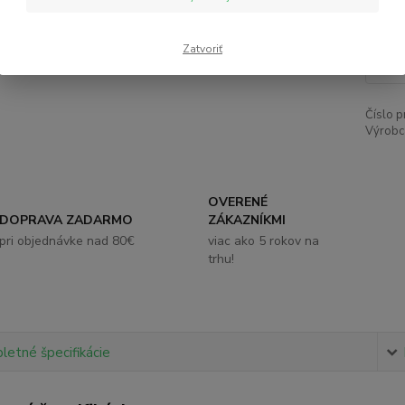
8,
Zatvoriť
Číslo p
Výrobc
OVERENÉ
DOPRAVA ZADARMO
ZÁKAZNÍKMI
pri objednávke nad 80€
viac ako 5 rokov na
trhu!
etné špecifikácie