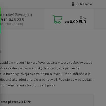
Prihlásenie
e si rady? Zavolajte :)
0
ks
 911 046 235
za
0,00 EUR
IA, 8:00 - 18:00)
h
Lepidium meyenii) je koreňová rastlina v tvare reďkovky alebo
 ktorá rastie vysoko v andských horách, kde ju miestni
lia hojne využívajú ako zeleninu aj bylinu už po stáročia a je
tievaná ako zdroj energie a obnovy síl. Pestuje sa v oblastiach
kou nadmorskou výškou, ...
celý popis
 sme platcovia DPH