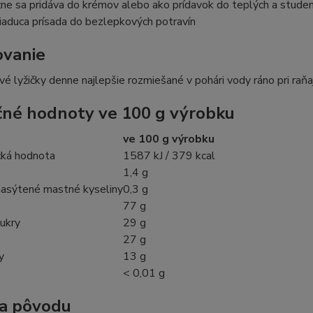
ne sa pridáva do krémov alebo ako prídavok do teplých a stude
žiaduca prísada do bezlepkových potravín
vanie
ové lyžičky denne najlepšie rozmiešané v pohári vody ráno pri raňa
čné hodnoty ve 100 g výrobku
ve 100 g výrobku
cká hodnota
1587 kJ / 379 kcal
1,4 g
nasýtené mastné kyseliny
0,3 g
77 g
cukry
29 g
27 g
y
13 g
< 0,01 g
na pôvodu