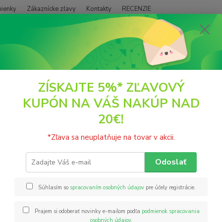
ienky
Zákaznícke zľavy
Kontakty
RECENZIE
Neviet
Hľadať
+421
(PO - P
DOPLNKY VÝŽIVY
MACA prášok RAW 250g BIO Health
ZÍSKAJTE 5%* ZĽAVOVÝ
KUPÓN NA VÁŠ NAKÚP NAD
A prášok RAW 250g BIO Healt
20€!
Maca (
*Zľava sa neuplatňuje na tovar v akcii.
kvaky,
obyvate
Odoslať
nimi uc
s vyso
Súhlasím so
spracovaním osobných údajov
pre účely registrácie.
Prajem si odoberať novinky e-mailom podľa
podmienok spracovania
Nie
osobných údajov
.