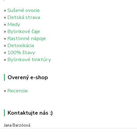
»
Sušené ovocie
»
Detská strava
»
Medy
»
Bylinkové čaje
»
Rastlinné nápoje
»
Detoxikácia
»
100% štavy
»
Bylinkové tinktúry
Overený e-shop
»
Recenzie
Kontaktujte nás :)
Jana Barzóová
+421 911 046 235