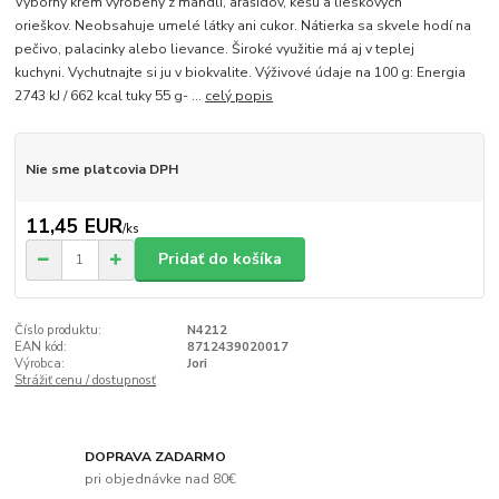
Výborný krém vyrobený z mandlí, arašidov, kešu a lieskových
orieškov. Neobsahuje umelé látky ani cukor. Nátierka sa skvele hodí na
pečivo, palacinky alebo lievance. Široké využitie má aj v teplej
kuchyni. Vychutnajte si ju v biokvalite. Výživové údaje na 100 g: Energia
2743 kJ / 662 kcal tuky 55 g- ...
celý popis
Nie sme platcovia DPH
11,45 EUR
/
ks
Pridať do košíka
Číslo produktu:
N4212
EAN kód:
8712439020017
Výrobca:
Jori
Strážiť cenu / dostupnosť
DOPRAVA ZADARMO
pri objednávke nad 80€