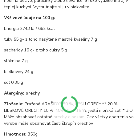
hodí na pečivo, palacinky alebo lievance. Široké využitie má aj v
teplej kuchyni. Vychutnajte si ju v biokvalite.
Výživové údaje na 100 g:
Energia 2743 kJ / 662 kcal
tuky 55 g- z toho nasýtené mastné kyseliny 7 g
sacharidy 16 g- z toho cukry 5 g
vláknina 7 g
bielkoviny 24 g
soľ 0,35 g
Alergény: orechy
Zloženie:
Pražené ARAŠIDY* 50 %, KEŠU ORECHY* 20 %,
LIESKOVÉ ORECHY 15 %, MANDLE* 15 %, jedlá morská soľ. * BIO.
Môže obsahovať ostatné orechy a sezam. Cez všetky opatrenia vo
výrobe môže obsahovať časti škrupín orechov.
Hmotnosť:
350g