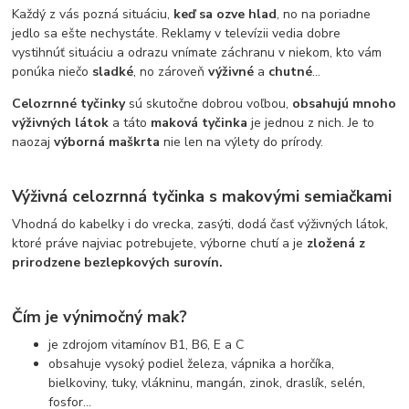
Každý z vás pozná situáciu,
keď sa ozve hlad
, no na poriadne
jedlo sa ešte nechystáte. Reklamy v televízii vedia dobre
vystihnúť situáciu a odrazu vnímate záchranu v niekom, kto vám
ponúka niečo
sladké
, no zároveň
výživné
a
chutné
...
Celozrnné tyčinky
sú skutočne dobrou voľbou,
obsahujú mnoho
výživných látok
a táto
maková tyčinka
je jednou z nich. Je to
naozaj
výborná maškrta
nie len na výlety do prírody.
Výživná celozrnná tyčinka s makovými semiačkami
Vhodná do kabelky i do vrecka, zasýti, dodá časť výživných látok,
ktoré práve najviac potrebujete, výborne chutí a je
zložená z
prirodzene bezlepkových surovín.
Čím je výnimočný mak?
je zdrojom vitamínov B1, B6, E a C
obsahuje vysoký podiel železa, vápnika a horčíka,
bielkoviny, tuky, vlákninu, mangán, zinok, draslík, selén,
fosfor...