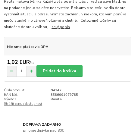
Ravita maková tyčinka Každý z vás pozná situáciu, keď sa ozve hlad, no
na poriadne jedlo sa ešte nechystáte. Reklamy v televízii vedia dobre
vystihnúť situáciu a odrazu vnímate záchranu v niekom, kto vám ponúka
niečo sladké, no zároveň výživné a chutné... Celozrnné tyčinky sú
skutočne dobrou voľbou,...
celý popis
Nie sme platcovia DPH
1,02 EUR
/
ks
Pridať do košíka
Číslo produktu:
N4242
EAN kód:
8586001079785
Výrobca:
Ravita
Strážiť cenu / dostupnosť
DOPRAVA ZADARMO
pri objednávke nad 80€