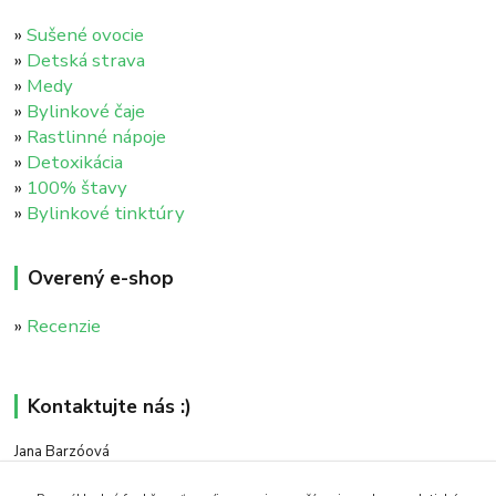
»
Sušené ovocie
»
Detská strava
»
Medy
»
Bylinkové čaje
»
Rastlinné nápoje
»
Detoxikácia
»
100% štavy
»
Bylinkové tinktúry
Overený e-shop
»
Recenzie
Kontaktujte nás :)
Jana Barzóová
+421 911 046 235