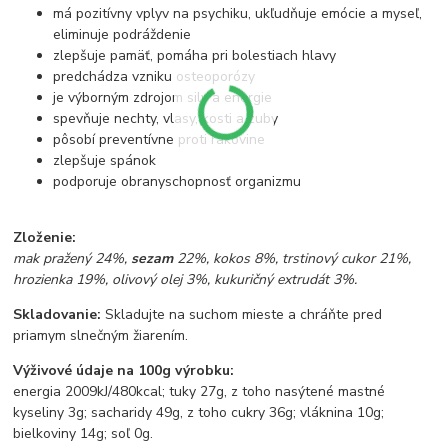
má pozitívny vplyv na psychiku, ukľudňuje emócie a myseľ,
eliminuje podráždenie
zlepšuje pamäť, pomáha pri bolestiach hlavy
predchádza vzniku osteoporózy
je výborným zdrojom sily a energie
spevňuje nechty, vlasy, kosti a zuby
pôsobí preventívne proti rakovine
zlepšuje spánok
podporuje obranyschopnosť organizmu
Zloženie:
mak pražený 24%,
sezam
22%, kokos 8%, trstinový cukor 21%,
hrozienka 19%, olivový olej 3%, kukuričný extrudát 3%.
Skladovanie:
Skladujte na suchom mieste a chráňte pred
priamym slnečným žiarením.
Výživové údaje na 100g výrobku:
energia 2009kJ/480kcal; tuky 27g, z toho nasýtené mastné
kyseliny 3g; sacharidy 49g, z toho cukry 36g; vláknina 10g;
bielkoviny 14g; soľ 0g.